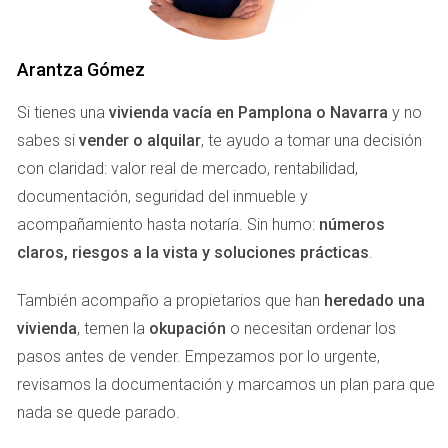
PAMPLONA
Cuando se trata de establecer un presupuesto familiar en
Arantza Gómez
Pamplona, hay varios factores a considerar. A
Si tienes una
vivienda vacía en Pamplona o Navarra
y no
continuación, desglosaremos los gastos más comunes
sabes si
vender o alquilar
, te ayudo a tomar una decisión
que enfrentarás cada mes.
con claridad: valor real de mercado, rentabilidad,
Gasto en Comida
documentación, seguridad del inmueble y
acompañamiento hasta notaría. Sin humo:
números
El gasto en comida es uno de los aspectos más
claros, riesgos a la vista y soluciones prácticas
.
importantes a tener en cuenta al mudarse. En promedio,
una familia de dos adultos y un niño puede gastar entre 400
También acompaño a propietarios que han
heredado una
y 600 euros al mes en alimentación. Esto incluye compras
vivienda
, temen la
okupación
o necesitan ordenar los
de supermercado y algunas comidas fuera de casa. Aquí
pasos antes de vender. Empezamos por lo urgente,
hay algunos consejos para optimizar tus gastos:
revisamos la documentación y marcamos un plan para que
nada se quede parado.
Compra productos locales: Los mercados locales
suelen ofrecer frutas y verduras frescas a precios