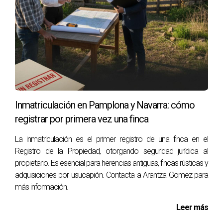
Investiga sobre las escuelas: Si tienes hijos,
asegúrate de conocer las opciones educativas
disponibles.
Conoce la cultura local: Participar en festivales o
eventos comunitarios te ayudará a hacer nuevos
amigos rápidamente.
Explora la gastronomía: No te pierdas la oportunidad
de probar platos típicos como el "pintxo" o el
"chistorra".
Inmatriculación en Pamplona y Navarra: cómo
Además, considera unirte a grupos locales en redes
registrar por primera vez una finca
sociales donde puedas interactuar con otros residentes y
La inmatriculación es el primer registro de una finca en el
obtener recomendaciones útiles.
Registro de la Propiedad, otorgando seguridad jurídica al
propietario. Es esencial para herencias antiguas, fincas rústicas y
CONCLUSIÓN
adquisiciones por usucapión. Contacta a Arantza Gomez para
más información.
Mudarse a Pamplona puede ser una experiencia
Leer más
enriquecedora llena de oportunidades para ti y tu familia.