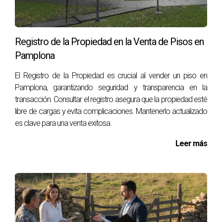
entre 900 y 1,200 euros al mes.
Zona Universitaria: Ideal para jóvenes estudiantes; los
alquileres oscilan entre 1.200 y 1.600 euros.
Registro de la Propiedad en la Venta de Pisos en
Barrios periféricos: En áreas como San Jorge o
Buztintxuri, puedes encontrar pisos desde 800 euros.
Pamplona
Recuerda que es importante visitar varias propiedades
El Registro de la Propiedad es crucial al vender un piso en
antes de tomar una decisión final. No dudes en contactar a
Pamplona, garantizando seguridad y transparencia en la
un agente local como Arantza Gomez para obtener
transacción. Consultar el registro asegura que la propiedad esté
asesoramiento personalizado.
libre de cargas y evita complicaciones. Mantenerlo actualizado
es clave para una venta exitosa.
CONSEJOS PARA MUDARSE A
Leer más
PAMPLONA
Mudarse no solo implica encontrar un lugar donde vivir;
también es esencial integrarse en la comunidad local. Aquí
hay algunos consejos prácticos: