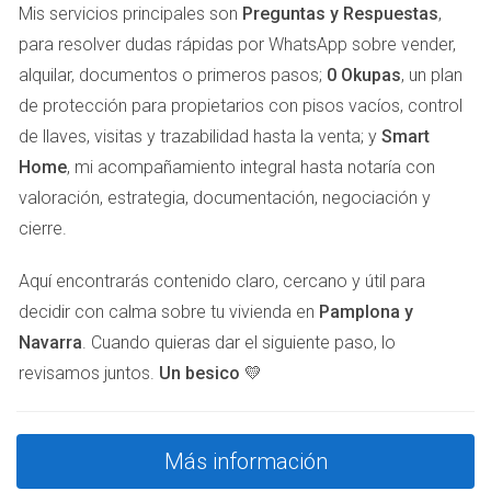
competitivos.
Mis servicios principales son
Preguntas y Respuestas
,
Planifica tus comidas: Hacer un menú semanal puede
para resolver dudas rápidas por WhatsApp sobre vender,
ayudarte a evitar compras innecesarias.
alquilar, documentos o primeros pasos;
0 Okupas
, un plan
Aprovecha las ofertas: Supermercados como
de protección para propietarios con pisos vacíos, control
Carrefour o Eroski suelen tener promociones
semanales.
de llaves, visitas y trazabilidad hasta la venta; y
Smart
Home
, mi acompañamiento integral hasta notaría con
Gastos en Agua y Luz
valoración, estrategia, documentación, negociación y
Los gastos de servicios básicos también son cruciales
cierre.
para tu presupuesto mensual. En Pamplona, el costo
medio del agua es aproximadamente 30 euros al mes,
Aquí encontrarás contenido claro, cercano y útil para
mientras que la factura de electricidad puede oscilar entre
decidir con calma sobre tu vivienda en
Pamplona y
60 y 100 euros dependiendo del uso. Para mantener estos
Navarra
. Cuando quieras dar el siguiente paso, lo
costos bajo control:
revisamos juntos.
Un besico 💛
Utiliza bombillas LED: Son más eficientes y reducen el
consumo energético.
Más información
Instala grifos ahorradores: Pueden ayudarte a reducir
el gasto de agua sin sacrificar la presión.