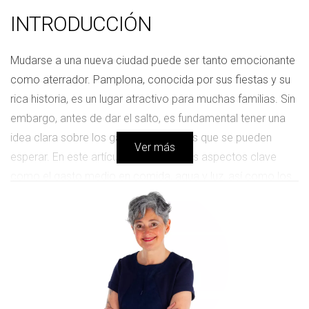
INTRODUCCIÓN
Mudarse a una nueva ciudad puede ser tanto emocionante
como aterrador. Pamplona, conocida por sus fiestas y su
rica historia, es un lugar atractivo para muchas familias. Sin
embargo, antes de dar el salto, es fundamental tener una
idea clara sobre los gastos mensuales que se pueden
Ver más
esperar. En este artículo, abordaremos aspectos clave
como el gasto medio en comida, agua y luz, así como los
precios del alquiler en diferentes zonas de la ciudad. Con
esta información, podrás tomar decisiones más
informadas y disfrutar al máximo de tu nueva aventura en
Pamplona.
GASTOS MENSUALES EN