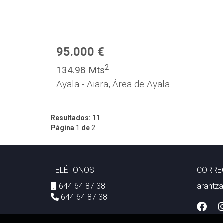
95.000 €
2
134.98 Mts
Ayala - Aiara, Área de Ayala
Resultados:
11
Página
1
de
2
TELÉFONOS
CORRE
644 64 87 38
arantz
644 64 87 38