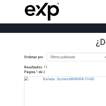
¿D
Ordenar por
Resultados:
11
Página
1
de
2