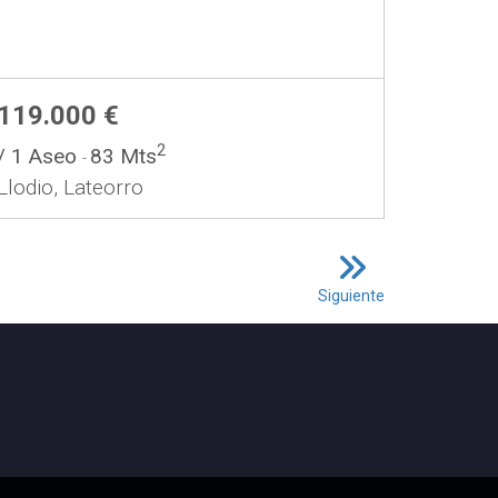
119.000 €
2
/ 1 Aseo
83 Mts
-
Llodio, Lateorro
Siguiente