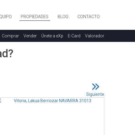
QUIPO
PROPIEDADES
BLOG
CONTACTO
Comprar
Vender
Únete a eXp
E-Card
Valorador
ad?
Siguiente