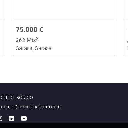
75.000 €
2
363 Mts
Sarasa, Sarasa
O ELECTRÓNICO
a.gomez@expglobalspain.com