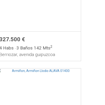
327.500 €
2
4 Habs
3 Baños
142 Mts
-
Berriozar, avenida guipuzcoa