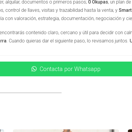
a calcular el presupuesto real de tu proyecto.
er, alquilar, documentos o primeros pasos;
0 Okupas
, un plan d
s, control de llaves, visitas y trazabilidad hasta la venta; y
Smar
a a la normativa fiscal vigente en Navarra,
recomendamos conta
ía con valoración, estrategia, documentación, negociación y cie
res, sorpresas y optimizar tu inversión desde el primer momento.
encontrarás contenido claro, cercano y útil para decidir con ca
ríbeme por WhatsApp y recibe asesoramiento personalizado sobr
rra
. Cuando quieras dar el siguiente paso, lo revisamos juntos.
U
Contacta por Whatsapp