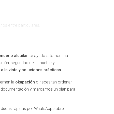
nos entre particulares.
ender o alquilar
, te ayudo a tomar una
ación, seguridad del inmueble y
a la vista y soluciones prácticas
.
 temen la
okupación
o necesitan ordenar
la documentación y marcamos un plan para
l o empresa, o ITP si es un particular. Evaluar
er dudas rápidas por WhatsApp sobre