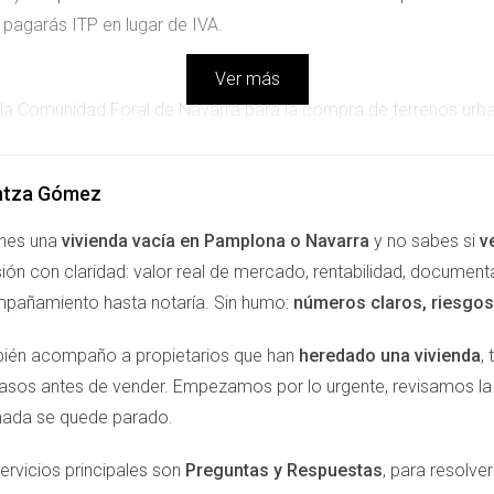
pagarás ITP en lugar de IVA.
Ver más
en la Comunidad Foral de Navarra para la compra de terrenos urba
no es una empresa ni profesional, la operación tributa por ITP.
ntza Gómez
P
enes una
vivienda vacía en Pamplona o Navarra
y no sabes si
v
otor, se paga IVA. Si vende un particular, se paga ITP.
ión con claridad: valor real de mercado, rentabilidad, document
lto que el ITP (6%), pero depende del tipo de operación.
pañamiento hasta notaría. Sin humo:
números claros, riesgos 
a vez; se aplica uno u otro según la situación.
nificar mejor el coste total de la compra.
ién acompaño a propietarios que han
heredado una vivienda
,
pasos antes de vender. Empezamos por lo urgente, revisamos 
NDACIÓN
nada se quede parado.
ca una elección fiscal clara: IVA si el vendedor es un profesiona
ervicios principales son
Preguntas y Respuestas
, para resolv