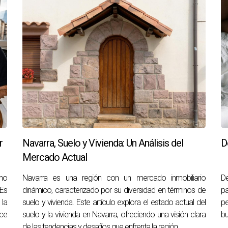
r
Navarra, Suelo y Vivienda: Un Análisis del
D
Mercado Actual
 no
Navarra es una región con un mercado inmobiliario
De
Es
dinámico, caracterizado por su diversidad en términos de
pa
 la
suelo y vivienda. Este artículo explora el estado actual del
pe
ece
suelo y la vivienda en Navarra, ofreciendo una visión clara
bu
de las tendencias y desafíos que enfrenta la región.