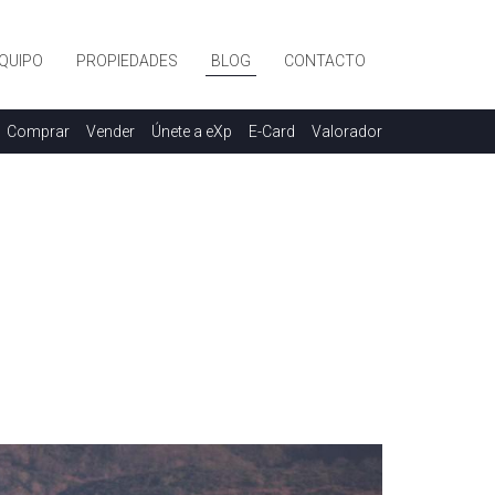
QUIPO
PROPIEDADES
BLOG
CONTACTO
Comprar
Vender
Únete a eXp
E-Card
Valorador