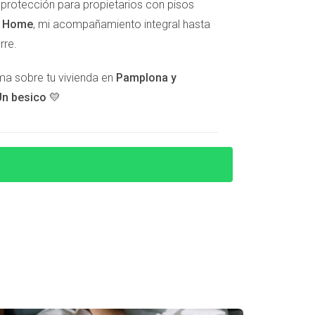
e protección para propietarios con pisos
t Home
, mi acompañamiento integral hasta
ctar con un asesor especializado en
rre.
lma sobre tu vivienda en
Pamplona y
e tu situación fiscal y opciones disponibles
n besico 💛