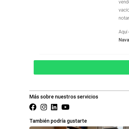
correctamente este aspecto es fundamental par
vend
vacío
Para garantizar una operación segura y ajustad
notar
fiscalidad inmobiliaria
. Así podrás evitar erro
Aquí 
¿Tienes dudas sobre tu caso específico?
Esc
Nava
en Navarra.
📲 Contactar por WhatsApp
Más sobre nuestros servicios
También podría gustarte