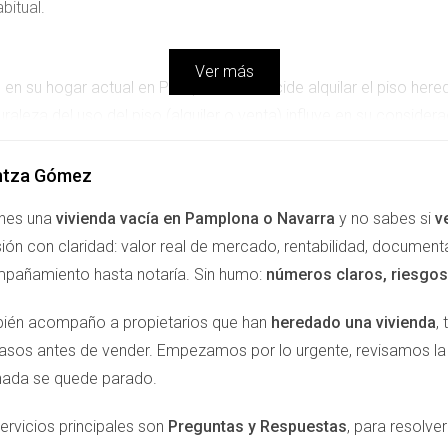
bitual.
Ver más
 en su hogar actual en Pamplona. Si decide alquilar el piso he
uraleza del uso del piso (alquiler o venta) influye en su consider
 Trabajo
ntza Gómez
jo. Durante este tiempo, sigue manteniendo su hogar en Pampl
enes una
vivienda vacía en Pamplona o Navarra
y no sabes si
v
mplona (como pagos regulares de servicios), podría enfrentarse
ión con claridad: valor real de mercado, rentabilidad, document
pañamiento hasta notaría. Sin humo:
números claros, riesgos 
vivienda habitual, te recomiendo que busques asesoría espec
ién acompaño a propietarios que han
heredado una vivienda
,
pasos antes de vender. Empezamos por lo urgente, revisamos 
 tu residencia efectiva, no solo el empadronamiento."
nada se quede parado.
ervicios principales son
Preguntas y Respuestas
, para resolv
 antes de tomar decisiones fiscales importantes."