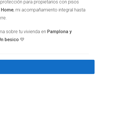
e protección para propietarios con pisos
t Home
, mi acompañamiento integral hasta
rre.
lma sobre tu vivienda en
Pamplona y
 vínculos familiares.
n besico 💛
diciones establecidas por Hacienda.
 Es recomendable consultar a un experto.