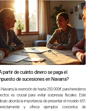
uestre tu vínculo con la propiedad donde
es fiscales en Navarra, estoy aquí para
liarios en Navarra, lista para resolver tus
nsideres importante revisar estaré encantada de
A partir de cuánto dinero se paga el
mpuesto de sucesiones en Navarra?
 Navarra, la exención de hasta 250.000€ para herederos
rectos es crucial para evitar sorpresas fiscales. Este
tículo aborda la importancia de presentar el modelo 651
orrectamente y ofrece ejemplos concretos de