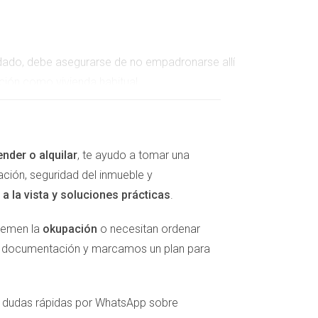
redado, debe asegurarse de no empadronarse allí
ación como vivienda habitual.
ona como su residencia habitual. Sin embargo,
ender o alquilar
, te ayudo a tomar una
 a problemas al declarar su situación ante
ación, seguridad del inmueble y
a la vista y soluciones prácticas
.
ializada."
 temen la
okupación
o necesitan ordenar
la documentación y marcamos un plan para
er dudas rápidas por WhatsApp sobre