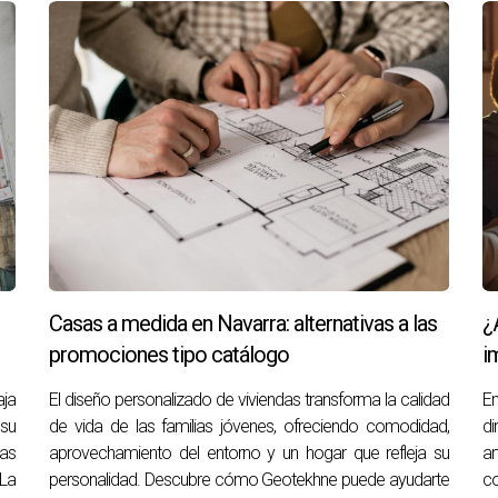
ontratos laborales o escolares, y cualquier documentación que m
vivienda habitual o necesitas asesoría específica sobre cuestion
e al +34644648738. Soy Arantza Gómez, experta en temas inmobi
enes un vídeo de YouTube.
o si detectas algún detalle que no sea del todo preciso o que co
o. Gracias.
Casas a medida en Navarra: alternativas a las
¿
promociones tipo catálogo
i
ja
El diseño personalizado de viviendas transforma la calidad
En
 su
de vida de las familias jóvenes, ofreciendo comodidad,
di
las
aprovechamiento del entorno y un hogar que refleja su
ar
 La
personalidad. Descubre cómo Geotekhne puede ayudarte
c