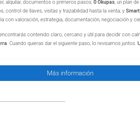
er, alquilar, documentos o primeros pasos;
0 Okupas
, un plan d
s, control de llaves, visitas y trazabilidad hasta la venta; y
Smar
S
ía con valoración, estrategia, documentación, negociación y cie
ara considerar una vivienda como habitual?
encontrarás contenido claro, cercano y útil para decidir con ca
importante, Hacienda considera otros factores como consumos y
rra
. Cuando quieras dar el siguiente paso, lo revisamos juntos.
U
bitual?
onsiderar una única vivienda habitual para efectos fiscales.
Más información
bitual?
ualizar tu empadronamiento y asegurarte de cumplir con las con
ad a mi declaración fiscal?
iones fiscales dependiendo de si era tu vivienda habitual o no.
rar mi residencia habitual?