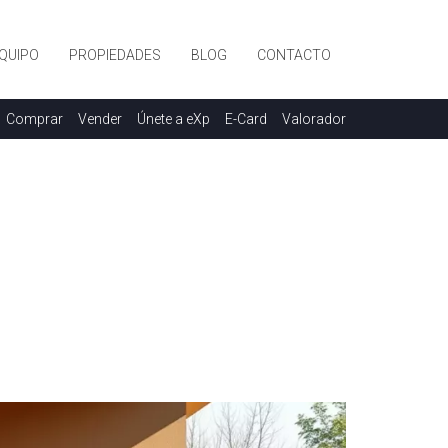
QUIPO
PROPIEDADES
BLOG
CONTACTO
Comprar
Vender
Únete a eXp
E-Card
Valorador