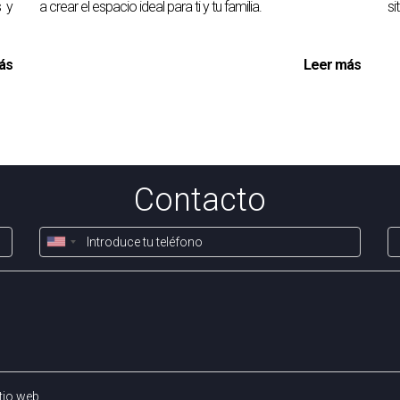
s y
a crear el espacio ideal para ti y tu familia.
si
ás
Leer más
Contacto
tio web