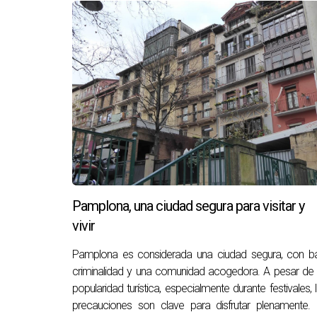
Puedes usar facturas de servicios públicos, c
resides habitualmente.
Si tienes más preguntas sobre cómo definir tu 
ayudarte. No dudes en contactarme directament
dudas y guiarte a través del proceso.
Y aquí ti
Contáctame por Whatsapp
Escribo cada artículo con el máximo cuidado per
que me contactes por whatsapp para solucionarl
Pamplona, una ciudad segura para visitar y
vivir
Pamplona es considerada una ciudad segura, con ba
criminalidad y una comunidad acogedora. A pesar de
popularidad turística, especialmente durante festivales, 
precauciones son clave para disfrutar plenamente.