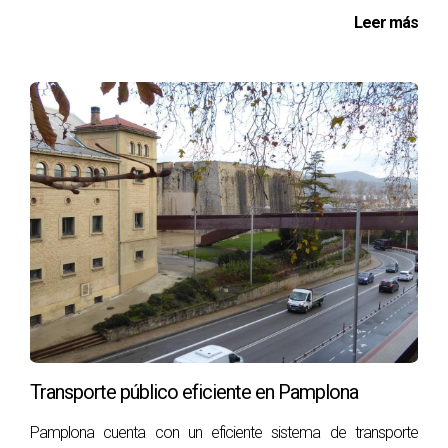
Leer más
puedan estar desanimando a los compradores.
¿Es recomendable trabajar con un agente
inmobiliario?
Sí, un agente con experiencia te ayudará a navegar el
proceso de venta y evitar errores comunes.
Como experta en el mercado inmobiliario de
Pamplona, estoy aquí para ayudarte a entender mejor
esta dinámica actual. Si estás considerando vender tu
propiedad o necesitas orientación personalizada, no
dudes en contactarme al
34644648738
. Estoy lista
para apoyarte en cada paso del camino hacia una
venta exitosa.
Ver reel de Instagram.
Transporte público eficiente en Pamplona
Contáctame por Whatsapp
Pamplona cuenta con un eficiente sistema de transporte