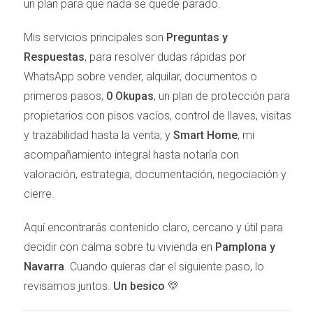
mejoramos la presentación del inmueble con
un plan para que nada se quede parado.
pequeñas reformas y una limpieza profunda. Como
Mis servicios principales son
Preguntas y
resultado, vendimos la casa en menos de dos meses.
Respuestas
, para resolver dudas rápidas por
Caso 2: Apartamento en las Afueras
WhatsApp sobre vender, alquilar, documentos o
primeros pasos;
0 Okupas
, un plan de protección para
Otra experiencia fue con un apartamento ubicado en
propietarios con pisos vacíos, control de llaves, visitas
las afueras. Aunque tenía buena ubicación, estaba
y trazabilidad hasta la venta; y
Smart Home
, mi
desactualizado y su precio era elevado. Tras
acompañamiento integral hasta notaría con
asesorarlo sobre las mejoras necesarias y hacer
valoración, estrategia, documentación, negociación y
algunos ajustes estéticos, pudimos incrementar el
cierre.
interés en la propiedad. En este caso, lo clave fue
entender qué buscaban los compradores potenciales
Aquí encontrarás contenido claro, cercano y útil para
y responder a esas necesidades.
decidir con calma sobre tu vivienda en
Pamplona y
Caso 3: Vivienda Familiar
Navarra
. Cuando quieras dar el siguiente paso, lo
revisamos juntos.
Un besico 💛
Una familia que intentó vender su vivienda familiar tuvo
dificultades porque no estaban dispuestos a negociar.