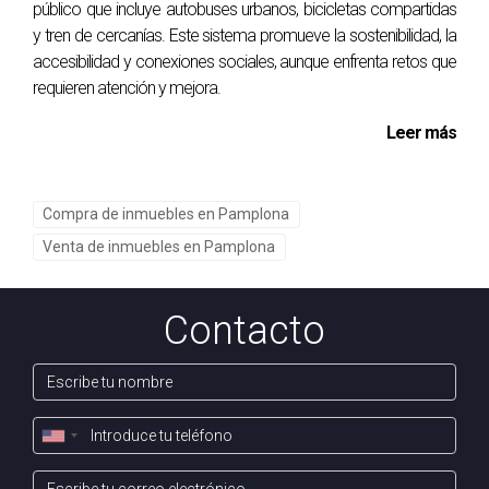
público que incluye autobuses urbanos, bicicletas compartidas
y tren de cercanías. Este sistema promueve la sostenibilidad, la
Escribo cada artículo con el máximo cuidado pero si
accesibilidad y conexiones sociales, aunque enfrenta retos que
detectas algún detalle que no sea del todo preciso o
requieren atención y mejora.
que consideres importante revisar estaré encantada de
que me contactes por whatsapp para solucionarlo.
Leer más
Gracias.
Compra de inmuebles en Pamplona
Venta de inmuebles en Pamplona
Contacto