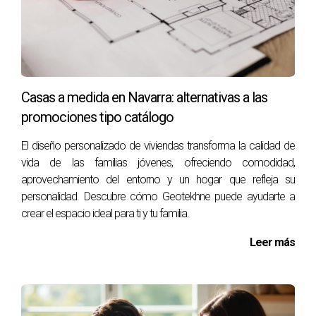
CONCLUSIONES
Vender una vivienda hoy en Pamplona requiere
estrategia y adaptación a las condiciones del
Casas a medida en Navarra: alternativas a las
mercado actual. Los propietarios deben estar
promociones tipo catálogo
dispuestos a ajustar expectativas y mejorar sus
inmuebles para atraer a compradores más exigentes.
El diseño personalizado de viviendas transforma la calidad de
El éxito radica en una presentación impecable y un
vida de las familias jóvenes, ofreciendo comodidad,
precio bien posicionado.
aprovechamiento del entorno y un hogar que refleja su
personalidad. Descubre cómo Geotekhne puede ayudarte a
PREGUNTAS FRECUENTES
crear el espacio ideal para ti y tu familia.
Leer más
¿Cuánto tiempo puede tardar en vender mi
vivienda?
El tiempo varía según el estado del inmueble y su
precio. En promedio, puede tardar entre uno y tres