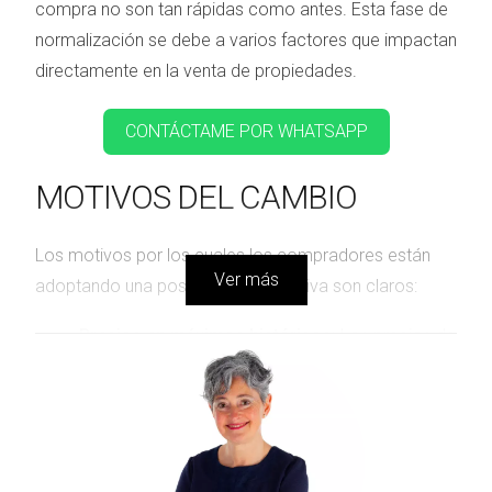
compra no son tan rápidas como antes. Esta fase de
normalización se debe a varios factores que impactan
directamente en la venta de propiedades.
CONTÁCTAME POR WHATSAPP
MOTIVOS DEL CAMBIO
Los motivos por los cuales los compradores están
Ver más
adoptando una postura más selectiva son claros:
Precios en máximos históricos:
Los precios de
la vivienda siguen elevados. Esto genera
incertidumbre y frena la decisión de compra.
Concesión selectiva de hipotecas:
Los bancos
han endurecido los criterios para conceder
hipotecas, haciendo que los compradores
evalúen su situación financiera con mayor rigor.