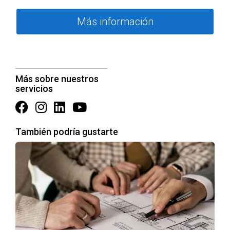
Sin embargo, al abrirse a opciones flexibles en el
Más información
precio y realizar algunas reparaciones menores,
lograron cerrar la venta rápidamente. Aprendieron que
la disposición al cambio es esencial en este mercado.
Más sobre nuestros
"Recuerda que presentar tu vivienda
servicios
impecable es crucial para captar el interés
del comprador."
También podría gustarte
"Establecer un precio realista desde el inicio
puede marcar la diferencia entre una venta
rápida o largas esperas."
"No dudes en pedir asesoría profesional para
obtener resultados óptimos en tu venta."