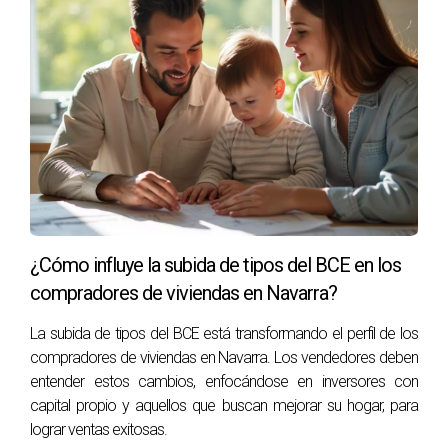
meses si se toman las decisiones correctas.
¿Es necesario realizar reformas antes de
vender?
No siempre, pero pequeñas mejoras pueden aumentar
el atractivo de la propiedad y justificar un mejor
precio.
¿Cómo puedo determinar el precio correcto
para mi vivienda?
¿Cómo influye la subida de tipos del BCE en los
Analizando propiedades similares en tu área y
compradores de viviendas en Navarra?
consultando con expertos que conozcan bien el
La subida de tipos del BCE está transformando el perfil de los
mercado local.
compradores de viviendas en Navarra. Los vendedores deben
¿Qué debo hacer si no recibo ofertas?
entender estos cambios, enfocándose en inversores con
capital propio y aquellos que buscan mejorar su hogar, para
Revisar la presentación del inmueble y considerar
lograr ventas exitosas.
ajustar el precio o mejorar aspectos específicos que