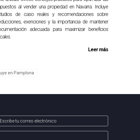
puestos al vender una propiedad en Navarra. Incluye
studios de caso reales y recomendaciones sobre
les, para garantizar una respuesta integral y
ducciones, exenciones y la importancia de mantener
ocumentación adecuada para maximizar beneficios
scales.
Leer más
opiedades y, en consecuencia, aumentar la
inuye en Pamplona
e pueden generar tensiones y afectar la
uen el desalojo inmediato.