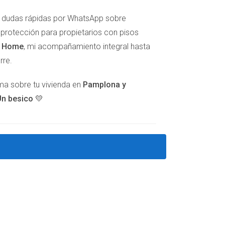
itacionales.”
er dudas rápidas por WhatsApp sobre
e protección para propietarios con pisos
s partes involucradas, se disminuirán las
t Home
, mi acompañamiento integral hasta
o mutuo sean la norma, en lugar de la
rre.
lma sobre tu vivienda en
Pamplona y
n besico 💛
iones concretas.
 en menos de un mes, gracias a la implantación
dar su uso.
s y ocupantes mediante el diálogo y la
.
s informa sobre sus derechos, sino que también
 un ambiente más armonioso en la comunidad.