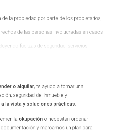
 de la propiedad por parte de los propietarios,
erechos de las personas involucradas en casos
cluyendo fuerzas de seguridad, servicios
mas de mediación y asesoría legal tanto para
ILIARIO
ender o alquilar
, te ayudo a tomar una
ación, seguridad del inmueble y
dad y el mercado inmobiliario. En primer lugar,
a la vista y soluciones prácticas
.
spaldados, podrían decidir invertir más en sus
ntes que se encuentren en situaciones
 temen la
okupación
o necesitan ordenar
s ofrecerá una salida digna, previniendo la
la documentación y marcamos un plan para