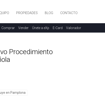
QUIPO
PROPIEDADES
BLOG
CONTACTO
Comprar
Vender
Únete a eXp
E-Card
Valorador
evo Procedimiento
ñola
inuye en Pamplona