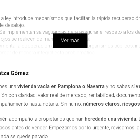
a ley introduce mecanismos que facilitan la rápida recuperación
de desalojo.
Se implementan salvaguardias para asegurar el respeto a los d
ojos se realicen de manera justa y digna.
Ver más
omenta la cooperación entre diferentes organismos públicos, in
bordar de manera integral esta problemática.
trategias para prevenir la ocupación ilegal a través de progra
ntza Gómez
A SOCIEDAD Y EL MERCADO INMOB
enes una
vivienda vacía en Pamplona o Navarra
y no sabes si
v
ión con claridad: valor real de mercado, rentabilidad, document
era jurídica; su impacto se sentirá en varios ámbitos de la socie
pañamiento hasta notaría. Sin humo:
números claros, riesgos 
una mayor seguridad a los propietarios, quienes, al sentirse re
la oferta de viviendas en el mercado. Por otro lado, los ocupa
ién acompaño a propietarios que han
heredado una vivienda
,
ociales, asegurando no solo su bienestar, sino que también se le
pasos antes de vender. Empezamos por lo urgente, revisamos 
nada se quede parado.