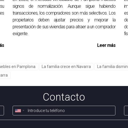
 su
signos de normalización. Aunque sigue habiendo
im
n interinstitucional?
nes
transacciones, los compradores son más selectivos. Los
e
e fuerzas de seguridad, servicios sociales y autoridades judicia
propietarios deben ajustar precios y mejorar la
de
presentación de sus viviendas para atraer a un comprador
d
exigente.
fi
o inmobiliario?
ás
Leer más
d a los propietarios, lo que podría incentivar inversiones en pr
uebles en Pamplona
La familia crece en Navarra
La familia dism
ión en estos casos?
varra
tos de manera pacífica y eficiente, evitando enfrentamientos qu
upantes una oportunidad de encontrar soluciones que no impliq
Contacto