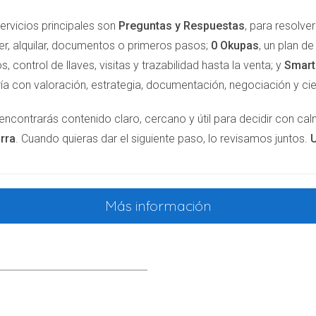
bién ofrecer soluciones a quienes enfrentan dificultades hab
ervicios principales son
Preguntas y Respuestas
, para resolv
er, alquilar, documentos o primeros pasos;
0 Okupas
, un plan d
hesión social, ya que al abordar las preocupaciones de todas la
s, control de llaves, visitas y trazabilidad hasta la venta; y
Smar
fomentará un entorno donde la convivencia pacífica y el respet
ía con valoración, estrategia, documentación, negociación y cie
encontrarás contenido claro, cercano y útil para decidir con ca
MPLOS DE APLICACIÓN
rra
. Cuando quieras dar el siguiente paso, lo revisamos juntos.
U
lación, es útil observar algunos ejemplos de aplicación en situac
Más información
el proceso de desalojo de una vivienda ocupada se llevó a cabo
Esto permitió a los propietarios recuperar su propiedad y reanu
e mediación ha ayudado a resolver conflictos entre propietario
tando así una confrontación innecesaria y potencialmente dañina
ciado un servicio de asesoría para propietarios, que no solo le
e manera informada en situaciones de ocupación, favoreciendo
MADO A LA ACCIÓN