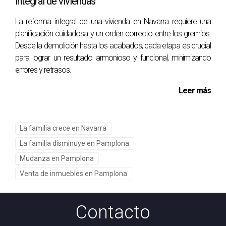
integral de viviendas
Si deseas más información sobre cómo encontrar tu
hogar ideal en Pamplona o necesitas asesoramiento
La reforma integral de una vivienda en Navarra requiere una
sobre el proceso inmobiliario, no dudes en ponerte en
planificación cuidadosa y un orden correcto entre los gremios.
Desde la demolición hasta los acabados, cada etapa es crucial
contacto con Arantza Gómez. Ella tiene el
para lograr un resultado armonioso y funcional, minimizando
conocimiento y la pasión necesarios para guiarte en
errores y retrasos.
cada paso del camino hacia tu nueva vida en esta
hermosa ciudad.
Leer más
Preguntas Frecuentes
La familia crece en Navarra
¿Qué actividades se pueden hacer cerca de
Pamplona?
La familia disminuye en Pamplona
Mudanza en Pamplona
Las opciones son variadas: senderismo, ciclismo,
Venta de inmuebles en Pamplona
visitas culturales y actividades acuáticas son solo
algunas ideas.
Contacto
¿Cuánto tiempo se tarda en llegar a estos
destinos desde Pamplona?