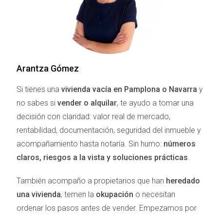
de montañas, bosques y paisajes impresionantes.
Este equilibrio entre la vida urbana y la tranquilidad del
entorno natural es lo que hace que Pamplona sea un
lugar tan especial para vivir. En este artículo,
exploraremos algunas escapadas maravillosas que
Arantza Gómez
puedes realizar desde esta encantadora ciudad.
Si tienes una
vivienda vacía en Pamplona o Navarra
y
ESCAPADAS NATURALES
no sabes si
vender o alquilar
, te ayudo a tomar una
DESDE PAMPLONA
decisión con claridad: valor real de mercado,
rentabilidad, documentación, seguridad del inmueble y
Pamplona es el punto de partida perfecto para
acompañamiento hasta notaría. Sin humo:
números
explorar diversas rutas naturales que invitan a
claros, riesgos a la vista y soluciones prácticas
.
desconectar y disfrutar del aire libre. Aquí te
También acompaño a propietarios que han
heredado
presentamos algunas opciones irresistibles:
una vivienda
, temen la
okupación
o necesitan
Valle de Arce
ordenar los pasos antes de vender. Empezamos por