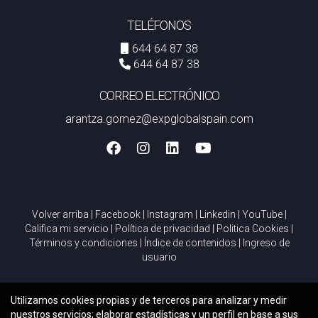
cercanos.
TELÉFONOS
Habla con Arantza por Whatsapp
644 64 87 38
644 64 87 38
CORREO ELECTRÓNICO
arantza.gomez@expglobalspain.com
Volver arriba
|
Facebook
|
Instagram
|
Linkedin
|
YouTube
|
Califica mi servicio
|
Política de privacidad
|
Politica Cookies
|
Términos y condiciones
|
Índice de contenidos
|
Ingreso de
usuario
Utilizamos cookies propias y de terceros para analizar y medir
nuestros servicios; elaborar estadísticas y un perfil en base a sus