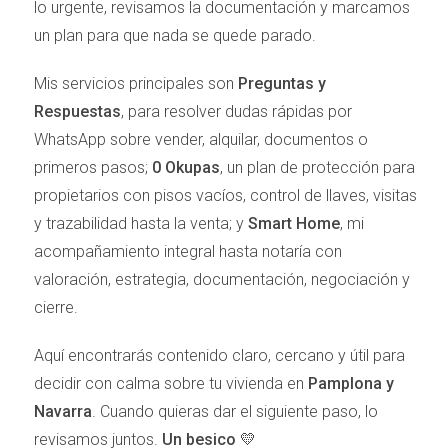
lo urgente, revisamos la documentación y marcamos
El Valle de Arce es un auténtico tesoro escondido a
un plan para que nada se quede parado.
pocos kilómetros de Pamplona. Con sus verdes
praderas y montañas imponentes, este valle ofrece
Mis servicios principales son
Preguntas y
numerosas rutas de senderismo que son ideales tanto
Respuestas
, para resolver dudas rápidas por
para principiantes como para expertos. Al caminar por
WhatsApp sobre vender, alquilar, documentos o
sus senderos, podrás disfrutar del canto de los
primeros pasos;
0 Okupas
, un plan de protección para
pájaros y respirar el aire fresco mientras te maravillas
propietarios con pisos vacíos, control de llaves, visitas
con la belleza del paisaje. Además, si tienes suerte,
y trazabilidad hasta la venta; y
Smart Home
, mi
podrías avistar ciervos o águilas reales en su hábitat
acompañamiento integral hasta notaría con
natural.
valoración, estrategia, documentación, negociación y
Foz de Lumbier
cierre.
Otro destino impresionante es la Foz de Lumbier, un
Aquí encontrarás contenido claro, cercano y útil para
cañón espectacular donde el río Irati ha esculpido un
decidir con calma sobre tu vivienda en
Pamplona y
paisaje único. Este lugar no solo es perfecto para
Navarra
. Cuando quieras dar el siguiente paso, lo
hacer senderismo, sino que también es conocido por
revisamos juntos.
Un besico 💛