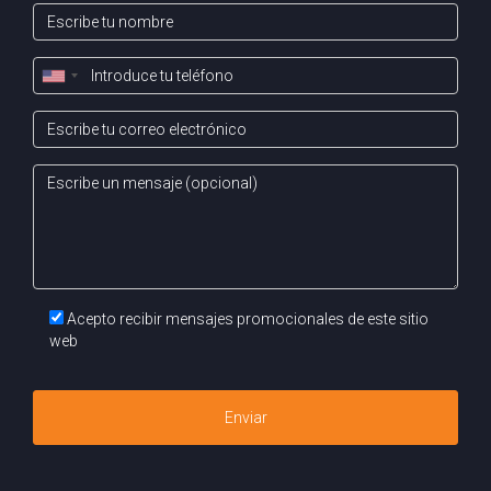
La mayoría están a menos de una hora en coche, lo
que hace fácil planificar una escapada rápida.
¿Es fácil encontrar alojamiento en
Pamplona?
Sí, hay muchas opciones disponibles según tus
necesidades y presupuesto.
¿Qué tipo de clima tiene Pamplona?
Pamplona tiene un clima oceánico moderado con
Acepto recibir mensajes promocionales de este sitio
veranos cálidos e inviernos frescos.
web
¿Hay buenas conexiones de transporte
público desde Pamplona?
Enviar
Sí, la ciudad cuenta con buenas conexiones tanto por
carretera como por tren hacia otros destinos