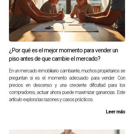
historia del lugar y su importancia ecológica.
Embalse de Alloz
El embalse de Alloz es otro sitio ideal para una
escapada relajante. Rodeado por montañas y
bosques frondosos, este embalse no solo ofrece
vistas espectaculares sino también actividades
¿Por qué es el mejor momento para vender un
recreativas como la pesca o paseos en kayak.
piso antes de que cambie el mercado?
Imagina pasar un día junto al agua, disfrutando del sol
En un mercado inmobiliario cambiante, muchos propietarios se
y la tranquilidad mientras te sumerges en la naturaleza.
preguntan si es el momento adecuado para vender. Con
Es un lugar perfecto para desconectar del bullicio
precios en descenso y una creciente dificultad para los
diario.
compradores, actuar ahora puede maximizar ganancias. Este
artículo explora las razones y casos prácticos.
Pueblos con Encanto
Leer más
No podemos hablar sobre escapadas desde
Pamplona sin mencionar los encantadores pueblos
cercanos como Ujué y Ochagavía. Ujué destaca por