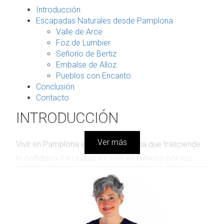
Introducción
Escapadas Naturales desde Pamplona
Valle de Arce
Foz de Lumbier
Señorío de Bertiz
Embalse de Alloz
Pueblos con Encanto
Conclusión
Contacto
INTRODUCCIÓN
Ver más
Vivir en Pamplona es una experiencia que trasciende
lo cotidiano. La ciudad no solo es famosa por sus
festividades y su rica historia, sino también por su
privilegiada ubicación que permite disfrutar de la
naturaleza en su máxima expresión. Imagina salir de tu
hogar y, en cuestión de minutos, encontrarte rodeado