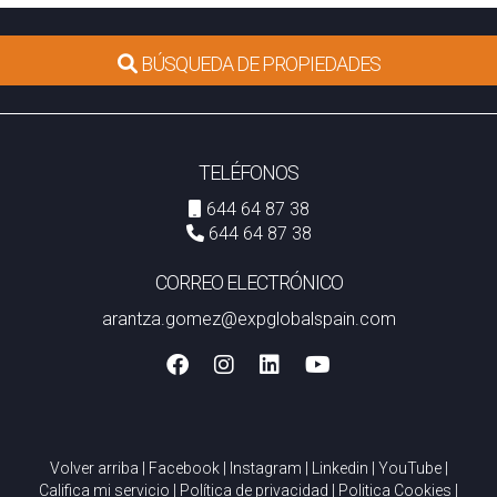
BÚSQUEDA DE PROPIEDADES
TELÉFONOS
644 64 87 38
644 64 87 38
CORREO ELECTRÓNICO
arantza.gomez@expglobalspain.com
Volver arriba
|
Facebook
|
Instagram
|
Linkedin
|
YouTube
|
Califica mi servicio
|
Política de privacidad
|
Politica Cookies
|