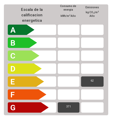
Consumo de
Emisiones
Escala de la
energia
2
kg CO
/m
2
calificacion
2
kWh/m
Año
Año
energetica
A
B
C
D
E
62
F
G
371