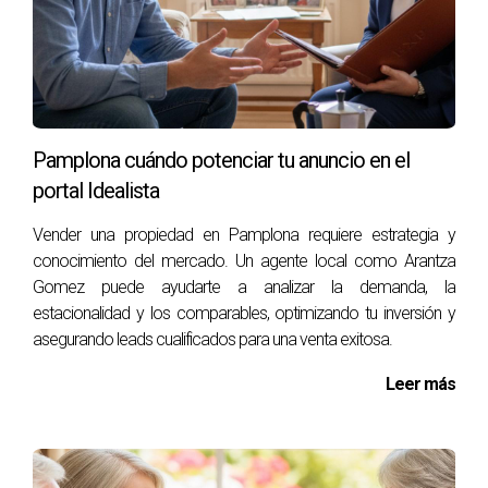
Un inversor adquirió propiedades en Ermitagaña por 2,300
€/m². Optó por este barrio debido a su creciente demanda
por alquileres. Su conocimiento sobre la ubicación le
permitió rentabilizar su inversión rápidamente.
Pamplona cuándo potenciar tu anuncio en el
Caso 3: El hogar rural
portal Idealista
Una familia vendió su casa en un pueblo cercano a
Vender una propiedad en Pamplona requiere estrategia y
Pamplona a un precio considerablemente menor debido a
conocimiento del mercado. Un agente local como Arantza
la falta de servicios básicos. A pesar de contar con un gran
Gomez puede ayudarte a analizar la demanda, la
terreno y vistas espectaculares, los compradores
estacionalidad y los comparables, optimizando tu inversión y
potenciales consideraron las limitaciones del área.
asegurando leads cualificados para una venta exitosa.
Leer más
A veces lo mejor es preguntar a un experto. Si
tienes dudas sobre tu propiedad o quieres saber
más sobre el mercado local, no dudes en
contactarme.