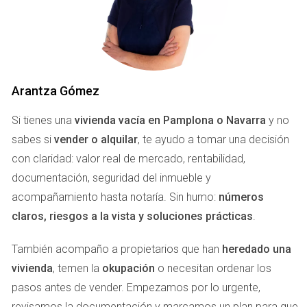
accesibilidad.
Ruido y vistas:
Un entorno tranquilo con buenas
vistas puede ser más deseable que uno ruidoso.
Demanda del barrio:
Algunas áreas son más
populares por su ambiente o historia, lo que aumenta
los precios.
Arantza Gómez
Tipología de comprador:
Conocer quiénes buscan
viviendas en tu zona puede ayudarte a posicionar
Si tienes una
vivienda vacía en Pamplona o Navarra
y no
mejor tu propiedad.
sabes si
vender o alquilar
, te ayudo a tomar una decisión
con claridad: valor real de mercado, rentabilidad,
DIFERENCIAS EN LA VENTA:
documentación, seguridad del inmueble y
PAMPLONA VS. COMARCA
acompañamiento hasta notaría. Sin humo:
números
claros, riesgos a la vista y soluciones prácticas
.
No es lo mismo vender una vivienda en el centro de
También acompaño a propietarios que han
heredado una
Pamplona que en un pueblo cercano. En general, los
vivienda
, temen la
okupación
o necesitan ordenar los
precios en el centro son más altos debido a la
pasos antes de vender. Empezamos por lo urgente,
concentración de servicios y empleo. Por ejemplo:
revisamos la documentación y marcamos un plan para que