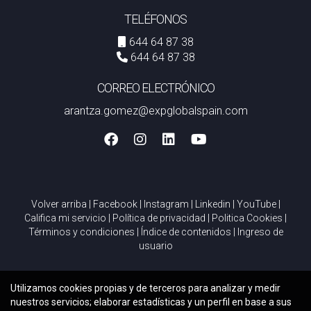
TELÉFONOS
644 64 87 38
644 64 87 38
CORREO ELECTRÓNICO
arantza.gomez@expglobalspain.com
Volver arriba
|
Facebook
|
Instagram
|
Linkedin
|
YouTube
|
Califica mi servicio
|
Política de privacidad
|
Politica Cookies
|
Términos y condiciones
|
Índice de contenidos
|
Ingreso de
usuario
Utilizamos cookies propias y de terceros para analizar y medir
nuestros servicios; elaborar estadísticas y un perfil en base a sus