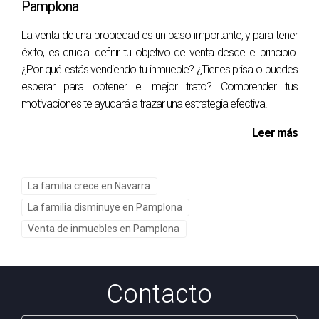
Pamplona
con otras propiedades similares en tu área o consultar a un
agente inmobiliario especializado.
La venta de una propiedad es un paso importante, y para tener
éxito, es crucial definir tu objetivo de venta desde el principio.
Como experta en bienes raíces, Arantza Gómez está aquí
¿Por qué estás vendiendo tu inmueble? ¿Tienes prisa o puedes
para ayudarte a entender cómo maximizar el valor de tu
esperar para obtener el mejor trato? Comprender tus
propiedad según su ubicación. Si deseas discutir tus
motivaciones te ayudará a trazar una estrategia efectiva.
opciones o necesitas orientación personalizada sobre
Leer más
cómo vender tu vivienda en Pamplona o Navarra, no dudes
en ponerte en contacto conmigo.
Y si quieres Aquí tienes
un vídeo de YouTube.
La familia crece en Navarra
La familia disminuye en Pamplona
Si tienes dudas escríbeme por Whatsapp
Venta de inmuebles en Pamplona
Escribo cada artículo con el máximo cuidado pero si
detectas algún detalle que no sea del todo preciso o que
Contacto
consideres importante revisar estaré encantada de que me
contactes por whatsapp para solucionarlo. Gracias.