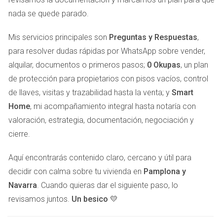
Pisos en el casco antiguo pueden superar los 3,000
nada se quede parado.
€/m².
En barrios como Ermitagaña, los precios rondan los
Mis servicios principales son
Preguntas y Respuestas
,
2,500 €/m².
para resolver dudas rápidas por WhatsApp sobre vender,
En localidades como Huarte o Villava, puedes
encontrar viviendas desde 1,500 €/m².
alquilar, documentos o primeros pasos;
0 Okupas
, un plan
de protección para propietarios con pisos vacíos, control
PERCEPCIÓN DE LA ZONA Y
de llaves, visitas y trazabilidad hasta la venta; y
Smart
ESTILO DE VIDA
Home
, mi acompañamiento integral hasta notaría con
valoración, estrategia, documentación, negociación y
No basta con comparar metros cuadrados; también
cierre.
importa cómo se percibe una zona. Por ejemplo, un piso
Aquí encontrarás contenido claro, cercano y útil para
en una calle tranquila con parque cercano puede ser más
decidir con calma sobre tu vivienda en
Pamplona y
valioso que otro en una zona ruidosa. A continuación se
Navarra
. Cuando quieras dar el siguiente paso, lo
presentan ejemplos:
revisamos juntos.
Un besico 💛
Barrio de San Juan:
Conocido por sus parques y
ambiente familiar, los precios aquí son estables y