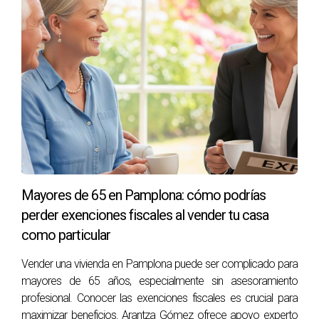
Si quieres optimizar el precio de tu vivienda antes
de venderla, hablemos sobre las características
que pueden mejorar su valor.
No te quedes con las dudas. Escribe un mensaje
para analizar juntos el potencial de tu casa.
PREGUNTAS FRECUENTES
Mayores de 65 en Pamplona: cómo podrías
perder exenciones fiscales al vender tu casa
¿Qué barrios son más caros en Pamplona?
como particular
Los barrios como el Casco Antiguo y Ensanche suelen
tener los precios más altos debido a su centralidad y
Vender una vivienda en Pamplona puede ser complicado para
servicios disponibles.
Ver reel de Instagram.
mayores de 65 años, especialmente sin asesoramiento
profesional. Conocer las exenciones fiscales es crucial para
¿Cómo afecta el transporte al precio?
maximizar beneficios. Arantza Gómez ofrece apoyo experto