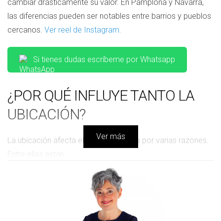
cambiar drásticamente su valor. En Pamplona y Navarra,
las diferencias pueden ser notables entre barrios y pueblos
cercanos.
Ver reel de Instagram.
Si tienes dudas escríbeme por Whatsapp
¿POR QUÉ INFLUYE TANTO LA
UBICACIÓN?
Ver más
La ubicación afecta el precio de venta por varias razones.
Entre ellas están:
Servicios cercanos:
La proximidad a
supermercados, escuelas y centros de salud puede
aumentar el atractivo de una vivienda.
Transporte público:
Las zonas bien comunicadas
suelen tener precios más altos debido a su