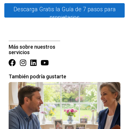
demandados por familias.
Y si quieres Aquí tienes un
Descarga Gratis la Guía de 7 pasos para
vídeo de YouTube.
propietarios
Paseo de Sarasate:
La centralidad hace que los
precios sean altos; ideal para quienes buscan vida
urbana.
Localidades rurales:
Aunque ofrecen precios más
bajos, pueden carecer de servicios esenciales,
Más sobre nuestros
afectando la percepción del comprador.
servicios
CASOS PRÁCTICOS
También podría gustarte
Caso 1: La familia joven
Una pareja joven vendió su piso en San Juan buscando uno
más grande. A pesar de tener varias ofertas atractivas,
priorizaron la ubicación cerca de colegios y parques. Esto
les permitió obtener un precio superior al esperado.
Caso 2: El inversor inmobiliario