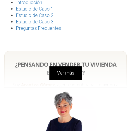
Introducción
Estudio de Caso 1
Estudio de Caso 2
Estudio de Caso 3
Preguntas Frecuentes
¿PENSANDO EN VENDER TU VIVIENDA
EN NAVARRA?
Ver más
Soy
Arantza Gómez
, agente inmobiliaria. Te ayudo a
vender con una estrategia clara, datos reales y
acompañamiento profesional desde el primer paso.
Hablar con Arantza por WhatsApp