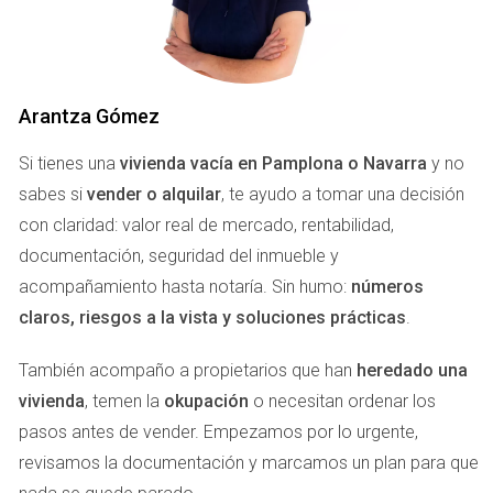
INTRODUCCIÓN
Arantza Gómez
Vender una vivienda en Navarra en un contexto de
enfriamiento del mercado puede parecer arriesgado. Sin
Si tienes una
vivienda vacía en Pamplona o Navarra
y no
embargo, hay estrategias que pueden ayudar a optimizar la
sabes si
vender o alquilar
, te ayudo a tomar una decisión
venta. En esta sección, discutiremos cómo los propietarios
con claridad: valor real de mercado, rentabilidad,
pueden adaptarse a las nuevas condiciones del mercado.
documentación, seguridad del inmueble y
Un buen precio inicial y una presentación adecuada son
acompañamiento hasta notaría. Sin humo:
números
fundamentales.
claros, riesgos a la vista y soluciones prácticas
.
CONTACTA AHORA
También acompaño a propietarios que han
heredado una
vivienda
, temen la
okupación
o necesitan ordenar los
En los últimos años, el mercado inmobiliario en Navarra ha
pasos antes de vender. Empezamos por lo urgente,
tenido altibajos. Los compradores ahora son más
revisamos la documentación y marcamos un plan para que
cautelosos y están dispuestos a esperar por la propiedad