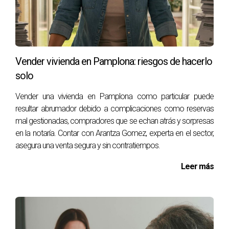
ESTUDIO DE CASO 3
Apartamento en Estella
Finalmente, trabajé con un propietario que tenía un
Vender vivienda en Pamplona: riesgos de hacerlo
apartamento en Estella. Después de meses sin éxito,
solo
revisamos la estrategia publicitaria y cambiamos el
Vender una vivienda en Pamplona como particular puede
enfoque a plataformas digitales más efectivas. La
resultar abrumador debido a complicaciones como reservas
respuesta fue inmediata y logramos cerrar la venta dentro
mal gestionadas, compradores que se echan atrás y sorpresas
del mes.
en la notaría. Contar con Arantza Gomez, experta en el sector,
asegura una venta segura y sin contratiempos.
Si sientes que tu propiedad no se vende,
Leer más
¡hablemos! Juntos podemos cambiar la situación.
PREGUNTAS FRECUENTES