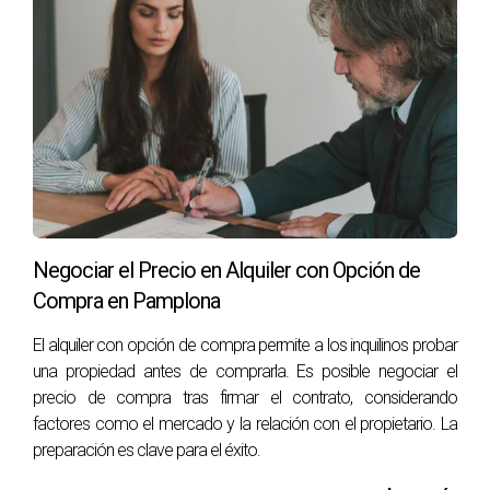
¿Es mejor vender ahora o esperar?
La decisión depende del estado actual del mercado y tus
necesidades personales. A veces, vender ahora puede ser
beneficioso si hay compradores interesados.
¿Cómo determinar el precio correcto?
Realiza una evaluación comparativa con propiedades
similares y considera ajustes basados en las
características únicas de tu vivienda.
Negociar el Precio en Alquiler con Opción de
¿Qué tipo de mejoras debo considerar antes de
Compra en Pamplona
vender?
El alquiler con opción de compra permite a los inquilinos probar
Centrarse en mejoras que aumenten el atractivo visual
una propiedad antes de comprarla. Es posible negociar el
como pintura fresca o jardinería puede marcar una gran
precio de compra tras firmar el contrato, considerando
diferencia.
factores como el mercado y la relación con el propietario. La
preparación es clave para el éxito.
¿Cuánto tiempo toma normalmente vender