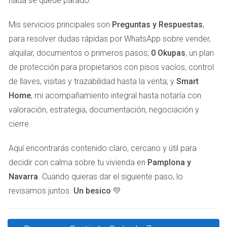
nada se quede parado.
correcta. Esta situación requiere un enfoque diferente para
la venta.
Mis servicios principales son
Preguntas y Respuestas
,
para resolver dudas rápidas por WhatsApp sobre vender,
LLAMA AHORA
alquilar, documentos o primeros pasos;
0 Okupas
, un plan
de protección para propietarios con pisos vacíos, control
ESTUDIO DE CASO 1
de llaves, visitas y trazabilidad hasta la venta; y
Smart
Home
, mi acompañamiento integral hasta notaría con
Venta de un piso en Pamplona
valoración, estrategia, documentación, negociación y
cierre.
Un cliente mío decidió vender su piso en el centro de
Pamplona. Inicialmente, pidió un precio elevado basado en
Aquí encontrarás contenido claro, cercano y útil para
ventas anteriores. Tras asesorarlo, ajustamos el precio a
decidir con calma sobre tu vivienda en
Pamplona y
uno más competitivo. Después de unas semanas en el
Navarra
. Cuando quieras dar el siguiente paso, lo
mercado, recibimos varias ofertas y finalmente vendimos
revisamos juntos.
Un besico 💛
a un precio justo.
Si estás pensando en vender, ¡es crucial tener