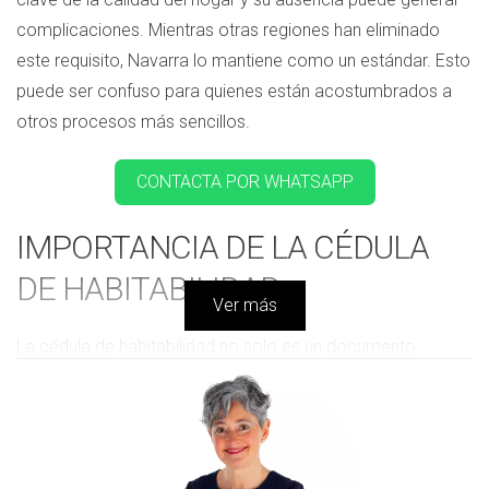
complicaciones. Mientras otras regiones han eliminado
este requisito, Navarra lo mantiene como un estándar. Esto
puede ser confuso para quienes están acostumbrados a
otros procesos más sencillos.
CONTACTA POR WHATSAPP
IMPORTANCIA DE LA CÉDULA
DE HABITABILIDAD
Ver más
La cédula de habitabilidad no solo es un documento
administrativo; es una garantía para el propietario y el
inquilino. Este certificado asegura que la vivienda cumple
con los requisitos mínimos de habitabilidad establecidos
por el Decreto Foral 142/2004. En Navarra, tener esta