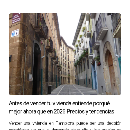
aquí para ayudarte con todos tus trámites y necesidades
relacionadas con tu vivienda. ¡Espero tu mensaje!
Ver reel
de Instagram.
Contáctame por Whatsapp
Escribo cada artículo con el máximo cuidado pero si
detectas algún detalle que no sea del todo preciso o que
consideres importante revisar estaré encantada de que me
contactes por whatsapp para solucionarlo. Gracias.
Antes de vender tu vivienda entiende porqué
mejor ahora que en 2026 Precios y tendencias
Vender una vivienda en Pamplona puede ser una decisión