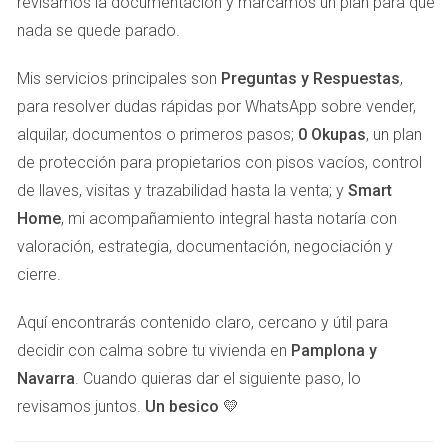
revisamos la documentación y marcamos un plan para que
nada se quede parado.
CONSECUENCIAS DE NO
TENERLA
Mis servicios principales son
Preguntas y Respuestas
,
para resolver dudas rápidas por WhatsApp sobre vender,
No contar con una cédula de habitabilidad puede acarrear
alquilar, documentos o primeros pasos;
0 Okupas
, un plan
graves problemas. Entre las consecuencias más
de protección para propietarios con pisos vacíos, control
destacadas se encuentran:
de llaves, visitas y trazabilidad hasta la venta; y
Smart
Home
, mi acompañamiento integral hasta notaría con
Imposibilidad de contratar suministros básicos como
valoración, estrategia, documentación, negociación y
luz y agua.
cierre.
Dificultades para formalizar hipotecas o
compraventas.
Aquí encontrarás contenido claro, cercano y útil para
Problemas legales en caso de alquiler.
decidir con calma sobre tu vivienda en
Pamplona y
Caso Práctico: Venta en Pamplona
Navarra
. Cuando quieras dar el siguiente paso, lo
Un cliente mío intentó vender su apartamento en Pamplona
revisamos juntos.
Un besico 💛
sin cédula. Aunque el inmueble estaba en perfectas