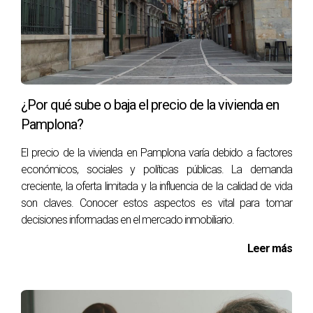
ayudarte!
PREGUNTAS FRECUENTES
¿Qué es la cédula de habitabilidad?
Es un documento que certifica que una vivienda cumple
¿Por qué sube o baja el precio de la vivienda en
con los requisitos mínimos de calidad y seguridad
Pamplona?
establecidos por las normativas locales.
El precio de la vivienda en Pamplona varía debido a factores
económicos, sociales y políticas públicas. La demanda
¿Cómo puedo obtenerla?
creciente, la oferta limitada y la influencia de la calidad de vida
Debes presentar una solicitud en tu Ayuntamiento con los
son claves. Conocer estos aspectos es vital para tomar
documentos necesarios, incluyendo un certificado técnico
decisiones informadas en el mercado inmobiliario.
y prueba de servicios básicos.
Leer más
¿Cuánto tiempo tarda el proceso?
Generalmente, el trámite puede tardar desde unas
semanas hasta varios meses, dependiendo del municipio y