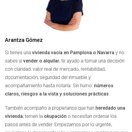
cédula implica que la casa tiene acceso a servicios
básicos como agua y electricidad.
Requisitos para Obtenerla
Para obtener la cédula, se debe presentar una serie de
Arantza Gómez
documentos ante el Ayuntamiento correspondiente.
Algunos de los requisitos son:
Si tienes una
vivienda vacía en Pamplona o Navarra
y no
sabes si
vender o alquilar
, te ayudo a tomar una decisión
Certificado del arquitecto sobre la adecuación del
con claridad: valor real de mercado, rentabilidad,
inmueble.
documentación, seguridad del inmueble y
Acreditación de suministros (agua, luz).
Pago de tasas administrativas.
acompañamiento hasta notaría. Sin humo:
números
claros, riesgos a la vista y soluciones prácticas
.
Este proceso puede parecer engorroso, pero es
fundamental para asegurar que tu hogar sea seguro y
También acompaño a propietarios que han
heredado una
habitable.
vivienda
, temen la
okupación
o necesitan ordenar los
pasos antes de vender. Empezamos por lo urgente,
LLAMA AHORA