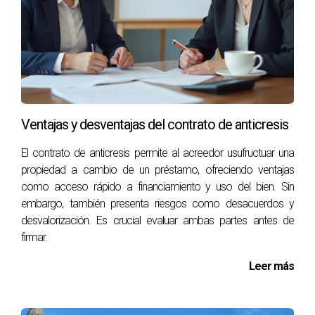
Analizar casos de éxito en la venta de pisos en Pamplona
puede ofrecerte valiosas lecciones. A continuación, te
presentamos tres ejemplos de propietarios que lograron
vender sus inmuebles de manera efectiva:
La familia González, después de realizar
Ventajas y desventajas del contrato de anticresis
pequeñas reparaciones y mejorar la presentación
El contrato de anticresis permite al acreedor usufructuar una
de su piso, logró vender su propiedad en menos
propiedad a cambio de un préstamo, ofreciendo ventajas
de un mes. Esto demuestra que una pequeña
como acceso rápido a financiamiento y uso del bien. Sin
inversión puede tener un gran retorno.
embargo, también presenta riesgos como desacuerdos y
desvalorización. Es crucial evaluar ambas partes antes de
firmar.
María, una propietaria en el centro de Pamplona,
decidió obtener un informe de tasación antes de
Leer más
listar su piso. Esto le permitió establecer un
precio más atractivo que atrajo a varios
compradores interesados, lo que resultó en una