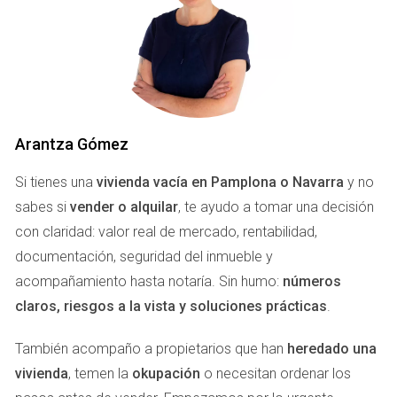
resultar costosos.
DOCUMENTOS ESENCIALES
PARA VENDER TU PISO
A continuación, enumeramos los documentos más
Arantza Gómez
relevantes que necesitarás para llevar a cabo la venta de tu
Si tienes una
vivienda vacía en Pamplona o Navarra
y no
piso en Pamplona:
sabes si
vender o alquilar
, te ayudo a tomar una decisión
con claridad: valor real de mercado, rentabilidad,
Escritura de propiedad:
Este documento prueba que
eres el propietario legítimo del inmueble y es
documentación, seguridad del inmueble y
indispensable para la transferencia de la propiedad.
acompañamiento hasta notaría. Sin humo:
números
Certificado de eficiencia energética:
A partir de la
claros, riesgos a la vista y soluciones prácticas
.
normativa vigente, este certificado es necesario para
cualquier operación de venta y proporciona
También acompaño a propietarios que han
información sobre el consumo de energía del piso.
heredado una
Nota simple del registro de la propiedad:
Este
vivienda
, temen la
okupación
o necesitan ordenar los
documento ofrece información sobre la situación