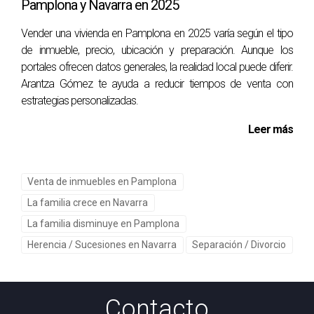
Pamplona y Navarra en 2025
Investigar el mercado inmobiliario local, evaluar
Vender una vivienda en Pamplona en 2025 varía según el tipo
propiedades similares y consultar con profesionales te
de inmueble, precio, ubicación y preparación. Aunque los
ayudará a establecer un precio justo y competitivo.
portales ofrecen datos generales, la realidad local puede diferir.
Arantza Gómez te ayuda a reducir tiempos de venta con
¿Qué debo hacer si recibo una oferta por
estrategias personalizadas.
debajo del precio de venta?
Leer más
Evalúa la oferta y considera si es razonable en el contexto
del mercado actual. Puedes optar por negociar o rechazar
la oferta si no se ajusta a tus expectativas.
Venta de inmuebles en Pamplona
La familia crece en Navarra
Recuerda, vender un piso es un viaje lleno de
La familia disminuye en Pamplona
oportunidades y desafíos. Con la documentación
Herencia / Sucesiones en Navarra
adecuada y una estrategia bien planificada,
Separación / Divorcio
puedes asegurarte de que tu experiencia sea
gratificante.
Contacto