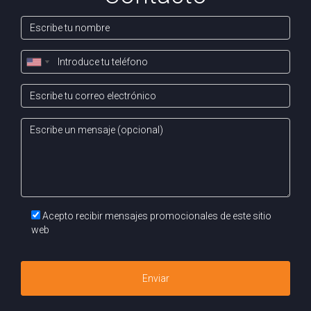
REFLEXIÓN FINAL
Vender tu piso en Pamplona no solo se trata de
transacciones y documentos; se trata de crear un futuro y
abrir nuevas puertas. Con la preparación adecuada y el
conocimiento de los aspectos esenciales, podrás navegar
este proceso con confianza. No olvides que cada
documento es un paso más hacia el cierre exitoso de una
etapa en tu vida, y un nuevo comienzo en otra. ¡Prepárate y
comienza esta emocionante aventura!
Acepto recibir mensajes promocionales de este sitio
web
Enviar