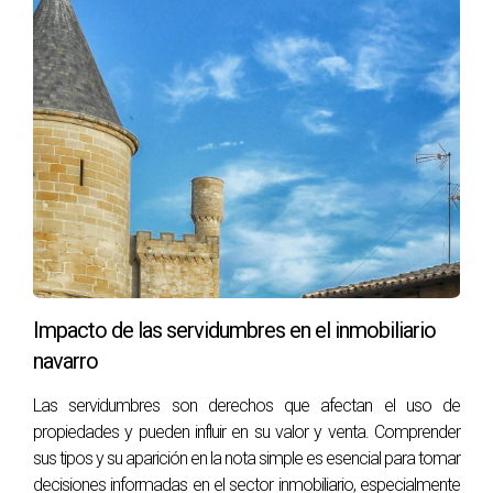
venta rápida.
El Sr. Martínez aprendió la importancia de la
documentación a tiempo. Al tener todos sus
documentos listos antes de poner su piso en el
mercado, facilitó el proceso y evitó
contratiempos en la transacción.
PREGUNTAS FRECUENTES
SOBRE LA VENTA DE PISOS EN
Impacto de las servidumbres en el inmobiliario
PAMPLONA
navarro
¿Cuánto tiempo suele tardar en vender un piso
Las servidumbres son derechos que afectan el uso de
en Pamplona?
propiedades y pueden influir en su valor y venta. Comprender
sus tipos y su aparición en la nota simple es esencial para tomar
El tiempo de venta puede variar, pero en general, un piso
decisiones informadas en el sector inmobiliario, especialmente