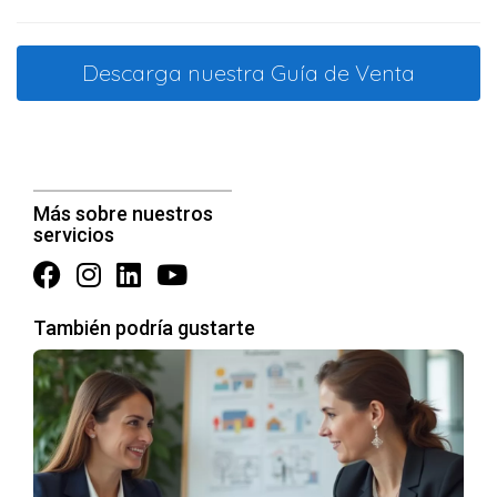
algunos consejos que pueden ayudarte:
Reparaciones y mejoras:
Antes de poner tu pis en el
Descarga nuestra Guía de Venta
mercado, asegúrate de que todo esté en buen
estado. Esto incluye reparar grifos que gotean o darle
una mano de pintura a las paredes.
Home staging:
Considera la posibilidad de invertir en
home staging, que es el proceso de preparar y
decorar el inmueble para que luzca más atractivo
Más sobre nuestros
para los compradores.
servicios
Fotografías de calidad:
Las primeras impresiones
cuentan. Asegúrate de tener fotografías de calidad
que muestren las mejores características de tu piso.
También podría gustarte
Precio competitivo:
Investiga bien el mercado para
establecer un precio competitivo que atraiga a los
compradores sin dejar de ser beneficioso para ti.
ESTUDIOS DE CASO:
EXPERIENCIAS EN PAMPLONA