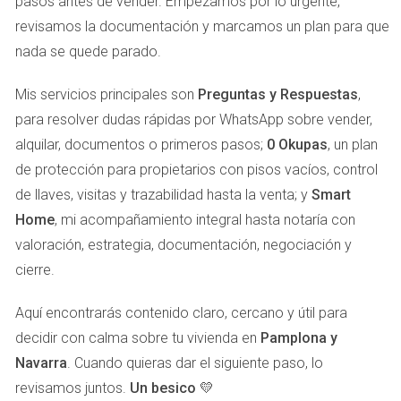
pasos antes de vender. Empezamos por lo urgente,
jurídica del inmueble, incluidos gravámenes y cargas
revisamos la documentación y marcamos un plan para que
que pudiera tener.
Últimos recibos de IBI:
Los recibos del Impuesto
nada se quede parado.
sobre Bienes Inmuebles demuestran que estás al día
con tus obligaciones fiscales.
Mis servicios principales son
Preguntas y Respuestas
,
Comunidad de propietarios:
Es recomendable tener
para resolver dudas rápidas por WhatsApp sobre vender,
a mano la documentación relacionada con las
alquilar, documentos o primeros pasos;
0 Okupas
, un plan
cuotas de la comunidad y el estado de las mismas.
Informe de tasación:
Aunque no es obligatorio,
de protección para propietarios con pisos vacíos, control
contar con un informe de tasación puede ayudarte a
de llaves, visitas y trazabilidad hasta la venta; y
Smart
fijar un precio justo y atractivo en el mercado.
Home
, mi acompañamiento integral hasta notaría con
CONSEJOS PARA PREPARAR TU
valoración, estrategia, documentación, negociación y
cierre.
VENTA
Aquí encontrarás contenido claro, cercano y útil para
Preparar tu piso para la venta va más allá de presentar la
decidir con calma sobre tu vivienda en
Pamplona y
documentación adecuada. También es fundamental
Navarra
. Cuando quieras dar el siguiente paso, lo
trabajar en la presentación y en la estrategia de venta. Aquí
revisamos juntos.
Un besico 💛