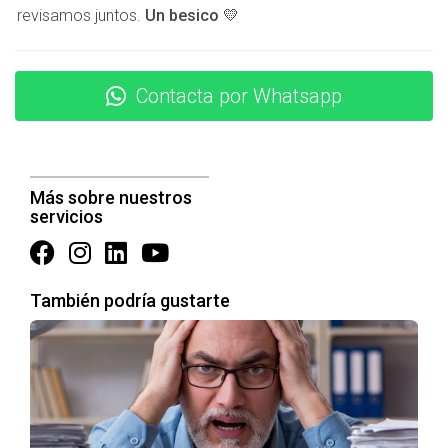
revisamos juntos.
Un besico 💛
Existen diversos métodos para llevar a cabo la valoración
de un inmueble. Cada uno de estos métodos cuenta con
sus propias ventajas y desventajas, y la elección del
Contacta por Whatsapp
adecuado puede depender de la situación particular:
Método de comparación de mercado:
Este método
consiste en comparar propiedades similares en la
Más sobre nuestros
misma ubicación que se hayan vendido
servicios
recientemente para determinar un precio justo.
Método de coste:
Este enfoque implica calcular el
costo de construir el inmueble y restar la
depreciación, proporcionando una base sólida para
También podría gustarte
la valoración.
Método de ingresos:
Utilizado principalmente para
propiedades de inversión, este método considera los
ingresos generados por el inmueble para determinar
su valor.