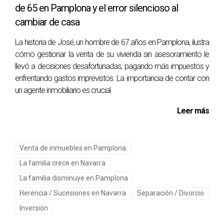
el mercado. Sin embargo, también es útil realizar
de 65 en Pamplona y el error silencioso al
valoraciones periódicas para conocer el estado de tu
cambiar de casa
inversión.
La historia de José, un hombre de 67 años en Pamplona, ilustra
¿Qué documentos necesito para una
cómo gestionar la venta de su vivienda sin asesoramiento le
valoración formal?
llevó a decisiones desafortunadas, pagando más impuestos y
enfrentando gastos imprevistos. La importancia de contar con
Para una valoración formal, generalmente necesitarás el
un agente inmobiliario es crucial.
título de propiedad, datos sobre el estado del inmueble,
información sobre cargas o deudas, y cualquier licencia de
Leer más
obra o reforma realizada.
¿Puedo realizar una valoración por mi cuenta?
Venta de inmuebles en Pamplona
Aunque es posible realizar una valoración básica por tu
La familia crece en Navarra
cuenta utilizando herramientas en línea, obtener una
La familia disminuye en Pamplona
valoración precisa y objetiva a menudo requiere la
Herencia / Sucesiones en Navarra
Separación / Divorcio
experiencia de un profesional del sector.
Inversión