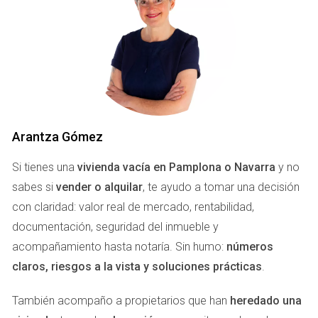
Así, una valoración correcta actúa como un punto de
partida sólido para la negociación, incrementando las
posibilidades de concretar una venta exitosa. Además, en
un mercado en constante cambio como el de Pamplona,
donde la oferta y la demanda fluctúan, la relevancia de una
valoración precisa se hace aún más evidente.
Arantza Gómez
FACTORES QUE INFLUYEN EN LA
Si tienes una
vivienda vacía en Pamplona o Navarra
y no
VALORACIÓN INMOBILIARIA
sabes si
vender o alquilar
, te ayudo a tomar una decisión
con claridad: valor real de mercado, rentabilidad,
La valoración de un inmueble en Pamplona está
documentación, seguridad del inmueble y
influenciada por una serie de factores que deben ser
acompañamiento hasta notaría. Sin humo:
números
considerados cuidadosamente para que la evaluación sea
claros, riesgos a la vista y soluciones prácticas
.
precisa. Entre estos, destacan:
También acompaño a propietarios que han
heredado una
Ubicación:
La ubicación es uno de los factores más