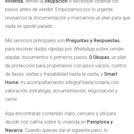
vivienda
, temen la
okupación
o necesitan ordenar los
determinantes en la valoración de un inmueble. Las
propiedades en zonas céntricas o con buena
pasos antes de vender. Empezamos por lo urgente,
accesibilidad a servicios suelen tener un mayor valor.
revisamos la documentación y marcamos un plan para que
Estado de la propiedad:
Un inmueble bien mantenido
nada se quede parado.
y actualizado se valorará más alto que uno que
requiera reformas sustanciales.
Mis servicios principales son
Preguntas y Respuestas
,
Tamaño y distribución:
El área construida y cómo se
distribuyen los espacios influyen notablemente en la
para resolver dudas rápidas por WhatsApp sobre vender,
valoración.
alquilar, documentos o primeros pasos;
0 Okupas
, un plan
Mercado local:
Las tendencias del mercado
de protección para propietarios con pisos vacíos, control
inmobiliario en Pamplona, como el número de ventas
de llaves, visitas y trazabilidad hasta la venta; y
Smart
recientes, también afectan la valoración.
Regulaciones y normativas:
El cumplimiento de las
Home
, mi acompañamiento integral hasta notaría con
normativas locales puede impactar la valoración, así
valoración, estrategia, documentación, negociación y
como cualquier restricción sobre el uso de la
cierre.
propiedad.
MÉTODOS DE VALORACIÓN DE
Aquí encontrarás contenido claro, cercano y útil para
decidir con calma sobre tu vivienda en
Pamplona y
INMUEBLES
Navarra
. Cuando quieras dar el siguiente paso, lo