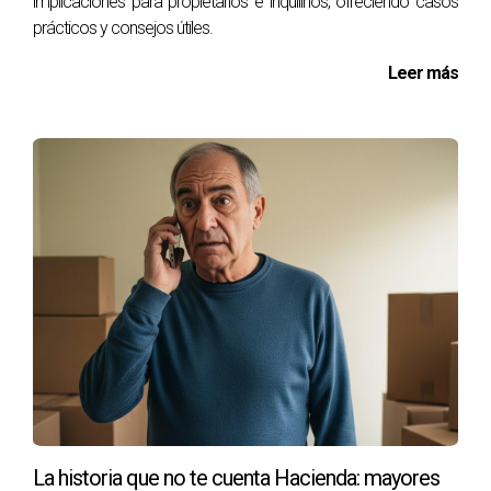
implicaciones para propietarios e inquilinos, ofreciendo casos
que tengan experiencia en el área local.
prácticos y consejos útiles.
Realiza un análisis de propiedades similares en tu
zona que se hayan vendido recientemente.
Leer más
Considera invertir en una tasación oficial,
especialmente si la propiedad tiene características
únicas o históricas.
Mantén tu inmueble en buen estado, realizando las
reparaciones necesarias antes de la valoración.
Recaba información sobre el mercado actual y las
tendencias que podrían afectar la valoración a corto
y largo plazo.
PREGUNTAS FRECUENTES
¿Cuál es el mejor momento para valorar mi
inmueble en Pamplona?
El mejor momento para valorar tu inmueble es cuando
decides vender o alquilar, idealmente antes de ponerlo en
La historia que no te cuenta Hacienda: mayores