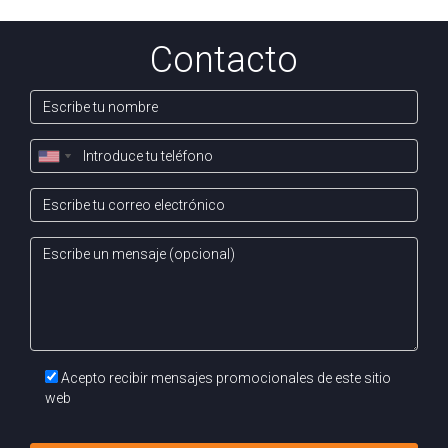
¿Cuánto cuesta una valoración profesional en
Pamplona?
Contacto
El costo de una valoración profesional puede variar, pero
generalmente oscila entre 200 y 600 euros, dependiendo
de las características del inmueble y la complejidad de la
tasación.
¿Una valoración incorrecta puede afectar mi
hipoteca?
Sí, una valoración incorrecta puede afectar el monto que tu
entidad financiera esté dispuesta a prestar. Un valor más
bajo puede limitar tu capacidad de financiamiento,
mientras que un valor excesivamente alto puede llevar a
problemas en la obtención de la hipoteca.
Acepto recibir mensajes promocionales de este sitio
web
“Una valoración precisa no es solo una cuestión
de números, es una estrategia para lograr tus