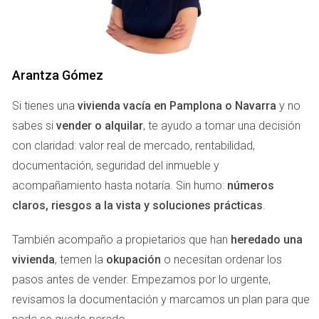
DOCUMENTACIÓN NECESARIA
Antes de poner tu casa en el mercado, asegúrate de tener
toda la documentación lista. Esto incluye:
Arantza Gómez
Escritura de propiedad.
Si tienes una
vivienda vacía en Pamplona o Navarra
y no
Cédula de habitabilidad.
sabes si
vender o alquilar
, te ayudo a tomar una decisión
Últimos recibos del IBI y de suministros.
Certificado energético.
con claridad: valor real de mercado, rentabilidad,
documentación, seguridad del inmueble y
Ejemplo práctico: La importancia de la cédula
acompañamiento hasta notaría. Sin humo:
números
de habitabilidad
claros, riesgos a la vista y soluciones prácticas
.
Una amiga decidió vender su piso sin revisar la cédula. Al
final, el comprador pidió este documento y ella no lo tenía.
También acompaño a propietarios que han
heredado una
Esto retrasó la venta varias semanas y generó estrés
vivienda
, temen la
okupación
o necesitan ordenar los
innecesario. Tener todo en regla desde el principio ahorra
pasos antes de vender. Empezamos por lo urgente,
tiempo y problemas.
revisamos la documentación y marcamos un plan para que