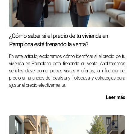
proceso.
ESTRATEGIAS DE VENTA
¿Cómo saber si el precio de tu vivienda en
Tener una buena estrategia puede marcar la diferencia.
Pamplona está frenando la venta?
Algunas ideas incluyen:
En este artículo, exploramos cómo identificar si el precio de tu
Fotografías profesionales que muestren bien el
vivienda en Pamplona está frenando su venta. Analizaremos
espacio.
señales clave como pocas visitas y ofertas, la influencia del
Anuncios en plataformas digitales específicas.
precio en anuncios de Idealista y Fotocasa, y estrategias para
Aprovechar redes sociales para aumentar visibilidad.
ajustar el precio efectivamente.
Caso práctico: Estrategia digital efectiva
Leer más
Un vendedor utilizó Instagram para mostrar su piso
mediante videos cortos. Esto atrajo a muchos interesados
rápidamente. Las redes sociales son herramientas
poderosas si se utilizan correctamente.
Ver reel de