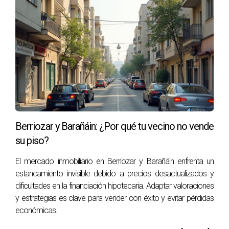
Instagram.
No te quedes con dudas, ¡escríbeme y
resolveré tus inquietudes!
PREGUNTAS FRECUENTES
¿Cuánto tiempo suele tardar en vender una
vivienda en Pamplona?
Berriozar y Barañáin: ¿Por qué tu vecino no vende
El tiempo puede variar, pero generalmente entre 1 a 6
su piso?
meses es lo habitual dependiendo del mercado y precio
El mercado inmobiliario en Berriozar y Barañáin enfrenta un
solicitado.
estancamiento invisible debido a precios desactualizados y
¿Es necesario realizar reformas antes de
dificultades en la financiación hipotecaria. Adaptar valoraciones
vender?
y estrategias es clave para vender con éxito y evitar pérdidas
económicas.
No siempre es necesario, pero pequeñas mejoras pueden
aumentar el valor percibido por los compradores.