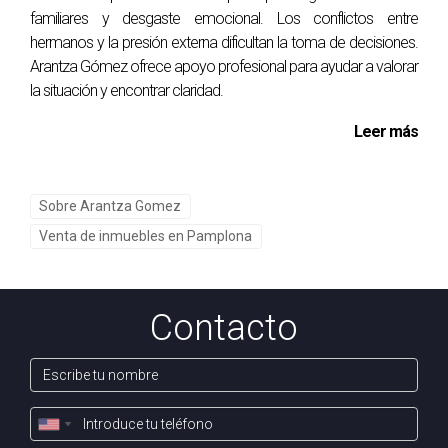
Sigue estos pasos y verás cómo el proceso se
familiares y desgaste emocional. Los conflictos entre
vuelve más sencillo. ¡Contáctame para obtener
hermanos y la presión externa dificultan la toma de decisiones.
más información!
Arantza Gómez ofrece apoyo profesional para ayudar a valorar
la situación y encontrar claridad.
Vender una vivienda en Pamplona no tiene por qué ser
Leer más
complicado si sigues un enfoque claro y ordenado. Con
años de experiencia en el sector inmobiliario, estoy aquí
para ayudarte a cada paso del camino. No dudes en
Sobre Arantza Gomez
ponerte en contacto conmigo para asesorarte sobre
Venta de inmuebles en Pamplona
cualquier aspecto relacionado con la venta de tu
propiedad.
Ver reel de Instagram.
Contacto
Ponte en contacto conmigo al 34644648738 si
tienes más preguntas o necesitas ayuda
personalizada.