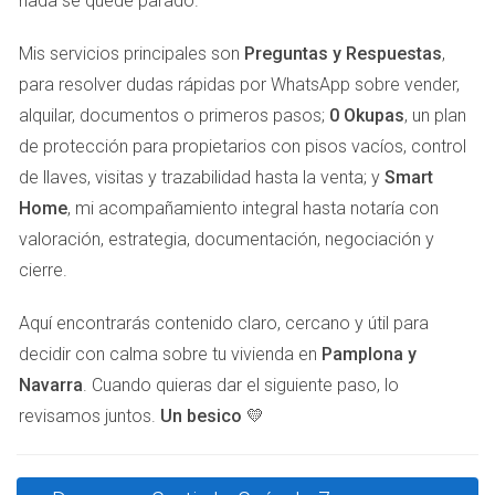
nada se quede parado.
GASTOS ASOCIADOS
Mis servicios principales son
Preguntas y Respuestas
,
La venta de una vivienda implica varios gastos que debes
para resolver dudas rápidas por WhatsApp sobre vender,
considerar:
alquilar, documentos o primeros pasos;
0 Okupas
, un plan
de protección para propietarios con pisos vacíos, control
Comisión de la inmobiliaria (si decides contratar una).
de llaves, visitas y trazabilidad hasta la venta; y
Smart
Impuestos sobre la ganancia patrimonial.
Gastos notariales.
Home
, mi acompañamiento integral hasta notaría con
Posibles reparaciones o mejoras antes de la venta.
valoración, estrategia, documentación, negociación y
cierre.
Caso práctico: Gastos inesperados
En otra ocasión, un conocido vendió su casa sin calcular
Aquí encontrarás contenido claro, cercano y útil para
bien los gastos asociados. Pensó que recibiría un monto
decidir con calma sobre tu vivienda en
Pamplona y
total, pero al final se llevó mucho menos debido a los
Navarra
. Cuando quieras dar el siguiente paso, lo
impuestos y las comisiones. Siempre es recomendable
revisamos juntos.
Un besico 💛
hacer números antes de tomar decisiones.