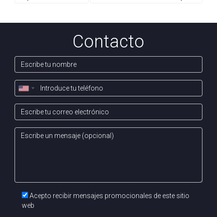
tu vivienda. Si tienes más preguntas o deseas asistencia
personalizada para maximizar tus beneficios al vender tu
propiedad en Pamplona, no dudes en contactar conmigo.
Contacto
Estoy aquí para ayudarte a hacer realidad tus objetivos
inmobiliarios.
Escríbeme por
Suscríbete a
WhatsApp
mi canal
Acepto recibir mensajes promocionales de este sitio
web