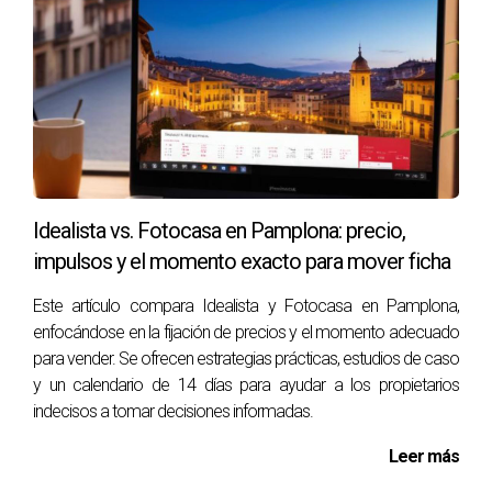
Finalmente, consideremos la venta de un inmueble
heredado. Supongamos que este inmueble tiene un valor
estimado de 200,000 euros. En este caso particular,
podrías enfrentarte a otros gastos adicionales
relacionados con la herencia.
Comisión del agente inmobiliario: 3% del precio de
venta.
Idealista vs. Fotocasa en Pamplona: precio,
Impuesto sobre sucesiones y donaciones.
Gastos notariales y registrales.
impulsos y el momento exacto para mover ficha
Si la comisión es de 6,000 euros y los impuestos y otros
Este artículo compara Idealista y Fotocasa en Pamplona,
gastos ascienden a unos 8,000 euros debido a la herencia,
enfocándose en la fijación de precios y el momento adecuado
tu cálculo sería:
para vender. Se ofrecen estrategias prácticas, estudios de caso
y un calendario de 14 días para ayudar a los propietarios
indecisos a tomar decisiones informadas.
Beneficio neto = Precio de venta - (Comisión +
Impuestos + Gastos notariales)
Leer más