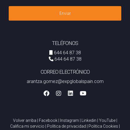
Enviar
TELÉFONOS
644 64 87 38
644 64 87 38
CORREO ELECTRÓNICO
arantza.gomez@expglobalspain.com
Volver arriba
|
Facebook
|
Instagram
|
Linkedin
|
YouTube
|
Califica mi servicio
|
Política de privacidad
|
Politica Cookies
|