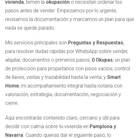
vivienda
, temen la
okupación
o necesitan ordenar los
Supongamos que tu comisión es de 7.500 euros (3% de
pasos antes de vender. Empezamos por lo urgente,
250,000 euros). Si además consideras otros gastos como
revisamos la documentación y marcamos un plan para que
3,000 euros en impuestos y 1,500 euros en gastos
nada se quede parado.
notariales, tu cálculo sería:
Mis servicios principales son
Preguntas y Respuestas
,
Beneficio neto = Precio de venta - (Comisión +
para resolver dudas rápidas por WhatsApp sobre vender,
Impuestos + Gastos notariales)
alquilar, documentos o primeros pasos;
0 Okupas
, un plan
de protección para propietarios con pisos vacíos, control
Beneficio neto = 250,000 - (7.500 + 3,000 +
de llaves, visitas y trazabilidad hasta la venta; y
Smart
1,500) = 228,000 euros
Home
, mi acompañamiento integral hasta notaría con
valoración, estrategia, documentación, negociación y
Caso 2: Venta de una casa en las afueras
cierre.
Ahora imagina que tienes una casa en las afueras de
Aquí encontrarás contenido claro, cercano y útil para
Pamplona valorada en 350,000 euros. La situación es
decidir con calma sobre tu vivienda en
Pamplona y
diferente porque la demanda puede ser menor. Los costos
Navarra
. Cuando quieras dar el siguiente paso, lo
son similares: