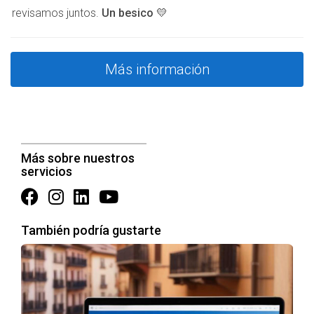
revisamos juntos.
Un besico 💛
Comisión del agente inmobiliario: 3% del precio de
venta.
Impuesto sobre la renta por la ganancia patrimonial.
Más información
Gastos notariales y registrales.
La comisión sería de 10,500 euros. Si los impuestos y
gastos notariales ascienden a unos 5,000 euros, tu cálculo
sería:
Más sobre nuestros
servicios
Beneficio neto = Precio de venta - (Comisión +
Impuestos + Gastos notariales)
También podría gustarte
Beneficio neto = 350,000 - (10,500 + 5,000) =
320,500 euros
Caso 3: Venta de un inmueble heredado