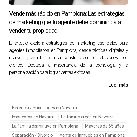
inmobiliario?
Vende más rápido en Pamplona: Las estrategias
No es obligatorio contratar a un agente inmobiliario; sin
de marketing que tu agente debe dominar para
embargo, su experiencia puede facilitar mucho el proceso
vender tu propiedad
y ayudarte a obtener un mejor precio.
El artículo explora estrategias de marketing esenciales para
¿Cuánto tiempo tarda en venderse una
agentes inmobiliarios en Pamplona, desde tácticas digitales y
vivienda en Pamplona?
marketing visual, hasta la construcción de relaciones con
El tiempo puede variar considerablemente dependiendo del
clientes. Destaca la importancia de la tecnología y la
tipo de propiedad y su ubicación; sin embargo, muchas
personalización para lograr ventas exitosas.
viviendas se venden entre tres meses y un año.
Leer más
¿Qué gastos notariales debo considerar?
Los gastos notariales pueden incluir honorarios del notario
Herencia / Sucesiones en Navarra
por la escritura pública y otros costos relacionados con la
Impuestos en Navarra
La familia crece en Navarra
inscripción del cambio de titularidad en el registro.
La familia disminuye en Pamplona
Mayores de 65 años
Recuerda que cada detalle cuenta al momento de vender
Separación / Divorcio
Venta de inmuebles en Pamplona