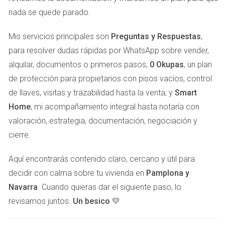
paso crucial es la recopilación de la documentación
nada se quede parado.
necesaria. Contar con todos los papeles en orden no solo
Mis servicios principales son
Preguntas y Respuestas
,
acelera el proceso de venta, sino que también genera
para resolver dudas rápidas por WhatsApp sobre vender,
confianza en los compradores.
alquilar, documentos o primeros pasos;
0 Okupas
, un plan
Escritura de la Propiedad:
Asegúrate de tener la
de protección para propietarios con pisos vacíos, control
escritura original de la propiedad a mano.
de llaves, visitas y trazabilidad hasta la venta; y
Smart
Cédula de Habitabilidad:
Este documento es vital
Home
, mi acompañamiento integral hasta notaría con
para demostrar que la casa cumple con los
valoración, estrategia, documentación, negociación y
requisitos de habitabilidad necesarios.
Certificado de Eficiencia Energética:
Obligatorio
cierre.
desde 2013, este certificado informa a los
compradores sobre el consumo energético del
Aquí encontrarás contenido claro, cercano y útil para
inmueble.
decidir con calma sobre tu vivienda en
Pamplona y
Recibos de Impuestos y Gastos:
Mantén un registro
Navarra
de impuestos, facturas de servicios y cualquier otro
. Cuando quieras dar el siguiente paso, lo
gasto relacionado con la propiedad.
revisamos juntos.
Un besico 💛
ESTRATEGIAS DE MARKETING