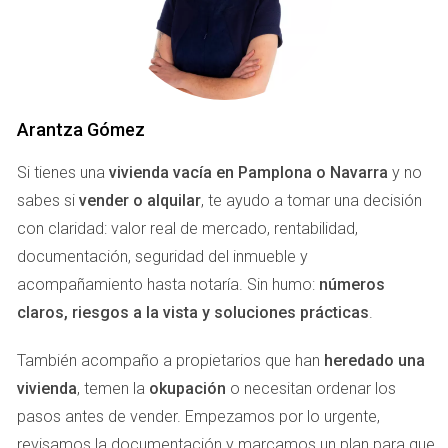
compradores potenciales a visualizarse viviendo en
el espacio.
Reparaciones y Mantenimiento:
Asegúrate de que
todo funcione correctamente, desde grifos hasta
sistemas eléctricos. Las pequeñas reparaciones
pueden incrementar significativamente el valor
Arantza Gómez
percibido de la casa.
Home Staging:
Considera la posibilidad de contratar
Si tienes una
vivienda vacía en Pamplona o Navarra
y no
a un profesional que prepare tu hogar para la venta.
sabes si
vender o alquilar
, te ayudo a tomar una decisión
Esto puede incluir la reorganización de muebles o
con claridad: valor real de mercado, rentabilidad,
incluso la adición de decoraciones temporales para
hacerlo más atractivo.
documentación, seguridad del inmueble y
Fotografía Profesional:
Invierte en un fotógrafo
acompañamiento hasta notaría. Sin humo:
números
profesional que capture la esencia de tu hogar.
claros, riesgos a la vista y soluciones prácticas
.
Imágenes de alta calidad son clave para atraer a
posibles compradores.
También acompaño a propietarios que han
heredado una
DOCUMENTACIÓN NECESARIA
vivienda
, temen la
okupación
o necesitan ordenar los
pasos antes de vender. Empezamos por lo urgente,
Una vez que tu casa está lista para ser vendida, el siguiente
revisamos la documentación y marcamos un plan para que