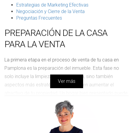
Estrategias de Marketing Efectivas
Negociación y Cierre de la Venta
Preguntas Frecuentes
PREPARACIÓN DE LA CASA
PARA LA VENTA
La primera etapa en el proceso de venta de tu casa en
Pamplona es la preparación del inmueble. Esta fase no
solo incluye la limpieza y organización, sino también
Ver más
aspectos más estratégicos que pueden aumentar el
atractivo de tu propiedad. Un hogar bien presentado puede
marcar la diferencia entre una venta rápida y un proceso
extendido que consuma tu energía y tiempo.
Despersonaliza y Despeja:
Elimina objetos
personales y fotos familiares. Esto ayudará a los