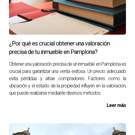
Open House:
Organiza jornadas de puertas abiertas
para que los compradores puedan visitar tu casa sin
compromiso.
NEGOCIACIÓN Y CIERRE DE LA
VENTA
¿Por qué es crucial obtener una valoración
precisa de tu inmueble en Pamplona?
Una vez que empieces a recibir ofertas, el proceso de
Obtener una valoración precisa de un inmueble en Pamplona es
negociación se vuelve crucial. Aquí es donde puedes
crucial para garantizar una venta exitosa. Un precio adecuado
maximizar el valor de tu propiedad mientras mantienes la
evita pérdidas y atrae compradores. Factores como la
ubicación y el estado de la propiedad influyen en la valoración,
calma y la claridad mental. Considera los siguientes puntos
que puede realizarse mediante diversos métodos.
durante esta fase:
Leer más
Establece un Precio Competitivo:
Investiga precios
de propiedades similares en Pamplona para
establecer un precio que sea atractivo y justo.
Escucha y Responde:
Es fundamental escuchar las
ofertas y hacer preguntas que te ayuden a entender