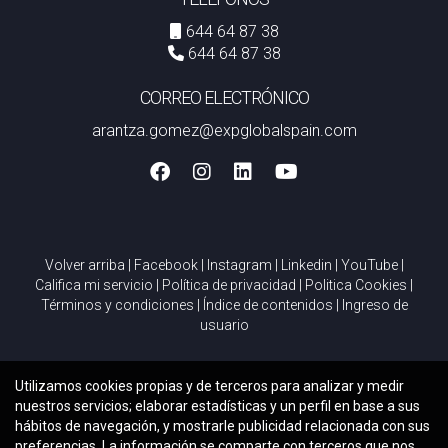
644 64 87 38
644 64 87 38
CORREO ELECTRÓNICO
arantza.gomez@expglobalspain.com
Volver arriba
|
Facebook
|
Instagram
|
Linkedin
|
YouTube
|
Califica mi servicio
|
Política de privacidad
|
Politica Cookies
|
Términos y condiciones
|
Índice de contenidos
|
Ingreso de
usuario
Utilizamos cookies propias y de terceros para analizar y medir
nuestros servicios; elaborar estadísticas y un perfil en base a sus
hábitos de navegación, y mostrarle publicidad relacionada con sus
preferencias. La información se comparte con terceros que nos