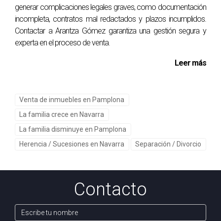
generar complicaciones legales graves, como documentación
¿Qué impuestos debo pagar al vender mi casa
incompleta, contratos mal redactados y plazos incumplidos.
en Pamplona?
Contactar a Arantza Gómez garantiza una gestión segura y
Al vender tu propiedad, podrías estar sujeto a impuestos
experta en el proceso de venta.
como la Plusvalía Municipal y el Impuesto sobre la Renta
Leer más
de las Personas Físicas (IRPF) en caso de ganancia
patrimonial.
Venta de inmuebles en Pamplona
¿Es posible vender mi casa sin realizar
mejoras?
La familia crece en Navarra
La familia disminuye en Pamplona
Sí, aunque las mejoras pueden aumentar el valor de la
vivienda y atraer más compradores. Si decides no realizar
Herencia / Sucesiones en Navarra
Separación / Divorcio
mejoras, asegúrate de que la casa esté limpia y ordenada,
lo que puede ayudar a hacer una buena impresión inicial.
Contacto
“Recuerda que cada paso en el proceso de venta
es una oportunidad para maximizar el valor de tu