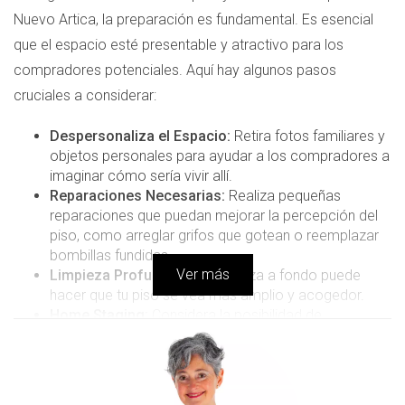
Nuevo Artica, la preparación es fundamental. Es esencial
que el espacio esté presentable y atractivo para los
compradores potenciales. Aquí hay algunos pasos
cruciales a considerar:
Despersonaliza el Espacio:
Retira fotos familiares y
objetos personales para ayudar a los compradores a
imaginar cómo sería vivir allí.
Reparaciones Necesarias:
Realiza pequeñas
reparaciones que puedan mejorar la percepción del
piso, como arreglar grifos que gotean o reemplazar
bombillas fundidas.
Ver más
Limpieza Profunda:
Una limpieza a fondo puede
hacer que tu piso se vea más amplio y acogedor.
Home Staging:
Considera la posibilidad de
amueblarlo de manera estratégica para resaltar sus
mejores características.
"La primera impresión cuenta, y un piso bien