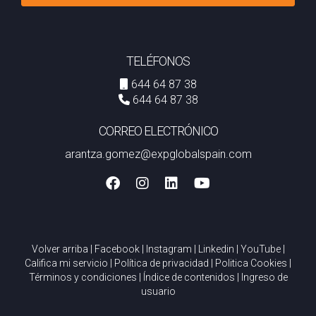
TELÉFONOS
644 64 87 38
644 64 87 38
CORREO ELECTRÓNICO
arantza.gomez@expglobalspain.com
Volver arriba
|
Facebook
|
Instagram
|
Linkedin
|
YouTube
|
Califica mi servicio
|
Política de privacidad
|
Politica Cookies
|
Términos y condiciones
|
Índice de contenidos
|
Ingreso de
usuario