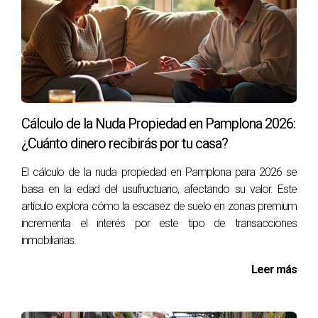
¿Cuál es el mejor momento del año para
vender un piso en Nuevo Artica?
Los meses de primavera y verano suelen ser ideales para
vender, ya que hay más compradores activos en el
mercado. Las condiciones climáticas también son
favorables para las visitas.
Cálculo de la Nuda Propiedad en Pamplona 2026:
¿Cuánto dinero recibirás por tu casa?
¿Qué documentos necesito para poner a la
venta mi piso?
El cálculo de la nuda propiedad en Pamplona para 2026 se
Necesitarás la escritura de la propiedad, certificado de
basa en la edad del usufructuario, afectando su valor. Este
artículo explora cómo la escasez de suelo en zonas premium
eficiencia energética, recibos de impuestos y cualquier
incrementa el interés por este tipo de transacciones
documentación relacionada con reformas realizadas en el
inmobiliarias.
inmueble.
Leer más
¿Cómo puedo aumentar el valor de venta de
mi piso?