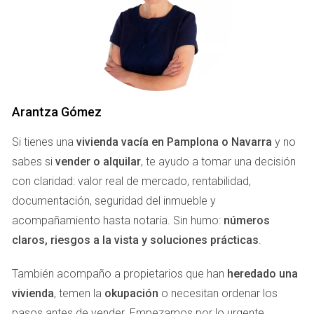
presentado puede marcar la diferencia en la
percepción del comprador."
¿CON CUÁNTA ANTELACIÓN
DEBES PONER A LA VENTA TU
Arantza Gómez
PISO?
Si tienes una
vivienda vacía en Pamplona o Navarra
y no
La anticipación es un factor clave al vender un piso.
sabes si
vender o alquilar
, te ayudo a tomar una decisión
Generalmente, es recomendable comenzar el proceso al
con claridad: valor real de mercado, rentabilidad,
menos seis meses antes de la fecha en la que necesitas
documentación, seguridad del inmueble y
vender. Esto te brinda ample tiempo para realizar las
acompañamiento hasta notaría. Sin humo:
números
reparaciones necesarias, preparar el espacio y listar tu
claros, riesgos a la vista y soluciones prácticas
.
propiedad en el mercado. Sin embargo, si el mercado es
También acompaño a propietarios que han
heredado una
especialmente dinámico, podrías acortar este período a un
vivienda
, temen la
okupación
o necesitan ordenar los
mínimo de tres meses.
pasos antes de vender. Empezamos por lo urgente,