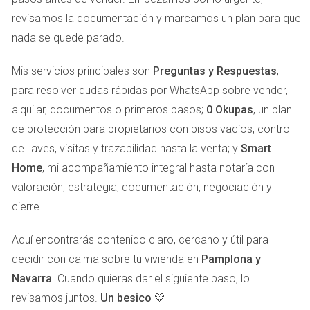
Es importante también tener en cuenta los factores del
revisamos la documentación y marcamos un plan para que
mercado local, como la demanda y la época del año. Por
nada se quede parado.
ejemplo, la primavera y el verano suelen ser temporadas
Mis servicios principales son
Preguntas y Respuestas
,
más activas para las ventas inmobiliarias, lo que puede
para resolver dudas rápidas por WhatsApp sobre vender,
facilitar una venta más rápida y a mejor precio.
alquilar, documentos o primeros pasos;
0 Okupas
, un plan
ESTRATEGIAS PARA UNA VENTA
de protección para propietarios con pisos vacíos, control
de llaves, visitas y trazabilidad hasta la venta; y
Smart
EXITOSA
Home
, mi acompañamiento integral hasta notaría con
valoración, estrategia, documentación, negociación y
Una vez que tu piso está listo y has considerado el tiempo
cierre.
adecuado para ponerlo a la venta, es momento de
implementar algunas estrategias efectivas:
Aquí encontrarás contenido claro, cercano y útil para
decidir con calma sobre tu vivienda en
Pamplona y
Investigación de Precios:
Analiza los precios de
Navarra
. Cuando quieras dar el siguiente paso, lo
venta de propiedades similares en Nuevo Artica para
establecer un precio competitivo que atraiga a los
revisamos juntos.
Un besico 💛
compradores.