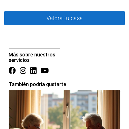
Marketing Efectivo:
Utiliza diversas plataformas para
promocionar tu propiedad, incluyendo redes sociales,
Valora tu casa
sitios web inmobiliarios y agencias locales.
Visitas Virtuales:
En la era digital, ofrecer visitas
virtuales puede aumentar el interés de los
compradores, facilitando el proceso y ahorrando
tiempo.
Colaboración con un Agente Inmobiliario:
Un
Más sobre nuestros
agente especializado en la zona puede ofrecerte un
servicios
conocimiento profundo del mercado, ayudándote a
maximizar la visibilidad de tu propiedad.
"Los casos de éxito demuestran que una buena
También podría gustarte
preparación, estrategia y el uso de recursos
adecuados pueden resultar en ventas rápidas y
exitosas."
PREGUNTAS FRECUENTES