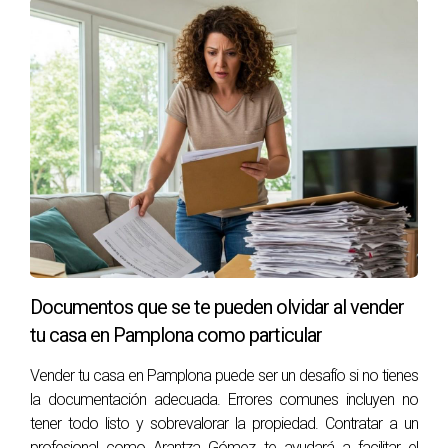
LOCAL
Para establecer un buen precio desde el principio,
considera las siguientes estrategias:
Investiga precios recientes: Analiza propiedades
similares que se hayan vendido recientemente en tu
área.
Consulta con expertos: Un agente inmobiliario con
experiencia local puede ofrecerte valiosos insights
sobre precios adecuados.
Considera la temporada: El mercado inmobiliario
Documentos que se te pueden olvidar al vender
puede variar según la época del año; ajusta tus
tu casa en Pamplona como particular
expectativas según la demanda estacional.
Haz mejoras estratégicas: A veces pequeñas
Vender tu casa en Pamplona puede ser un desafío si no tienes
renovaciones pueden justificar un aumento en el
la documentación adecuada. Errores comunes incluyen no
precio.
tener todo listo y sobrevalorar la propiedad. Contratar a un
Establece un rango: Fijar un rango de precios puede
profesional como Arantza Gómez te ayudará a facilitar el