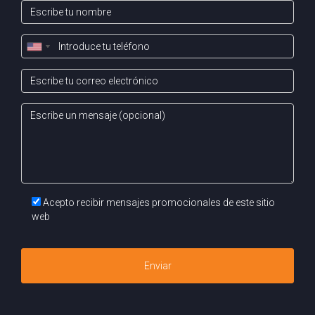
económicas locales para ajustar tus expectativas. En
conclusión, fijar correctamente el precio desde el inicio es
esencial para lograr una venta exitosa en Pamplona.
Aprender sobre las dinámicas del mercado local te
permitirá tomar decisiones informadas que beneficiarán
tus intereses como vendedor. Si tienes dudas o necesitas
asesoría personalizada sobre cómo valorar tu propiedad
adecuadamente, no dudes en contactar a Arantza Gómez;
ella está aquí para ayudarte a navegar este proceso con
confianza y éxito. ¡No esperes más para dar ese paso
Acepto recibir mensajes promocionales de este sitio
hacia una venta exitosa!
web
Si tienes dudas escríbeme por Whatsapp
Enviar