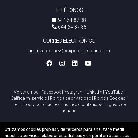
TELÉFONOS
644 64 87 38
644 64 87 38
CORREO ELECTRÓNICO
arantza.gomez@expglobalspain.com
Volver arriba
|
Facebook
|
Instagram
|
Linkedin
|
YouTube
|
Califica mi servicio
|
Política de privacidad
|
Politica Cookies
|
Términos y condiciones
|
Índice de contenidos
|
Ingreso de
usuario
Utilizamos cookies propias y de terceros para analizar y medir
nuestros servicios; elaborar estadísticas y un perfil en base a sus