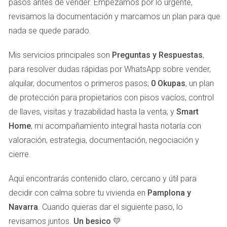
pasos antes de vender. Empezamos por lo urgente,
han estado mucho tiempo en el mercado tienden a ser
revisamos la documentación y marcamos un plan para que
vistas como menos deseables. Tomemos como ejemplo
nada se quede parado.
a Javier, quien vendía su casa en un barrio popular de
Pamplona. Inicialmente, fijó un precio muy alto basado en
Mis servicios principales son
Preguntas y Respuestas
,
emociones personales más que en datos del mercado.
para resolver dudas rápidas por WhatsApp sobre vender,
Tras varios meses sin éxito, decidió bajar el precio. Sin
alquilar, documentos o primeros pasos;
0 Okupas
, un plan
embargo, los compradores ya habían perdido interés y
de protección para propietarios con pisos vacíos, control
optaron por otras opciones más recientes. Al final, Javier
de llaves, visitas y trazabilidad hasta la venta; y
Smart
tuvo que vender por mucho menos de lo esperado.
Home
, mi acompañamiento integral hasta notaría con
valoración, estrategia, documentación, negociación y
CÓMO AFECTA AL
cierre.
POSICIONAMIENTO EN
Aquí encontrarás contenido claro, cercano y útil para
PORTALES
decidir con calma sobre tu vivienda en
Pamplona y
Navarra
. Cuando quieras dar el siguiente paso, lo
El posicionamiento en portales inmobiliarios es
revisamos juntos.
Un besico 💛