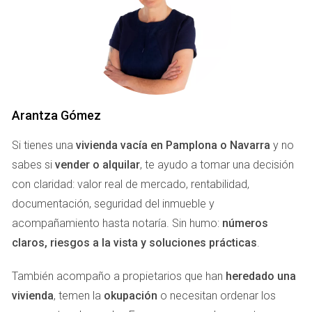
pesar de tener un inmueble atractivo, las visitas fueron
escasas y las ofertas inexistentes. Después de seis meses,
Laura se vio obligada a bajar el precio significativamente,
lo que generó desconfianza entre los compradores,
quienes comenzaron a cuestionar por qué había estado
tan caro inicialmente.
Arantza Gómez
QUÉ PASA CUANDO SALES CARO
Si tienes una
vivienda vacía en Pamplona o Navarra
y no
sabes si
vender o alquilar
, te ayudo a tomar una decisión
Y LUEGO BAJAS
con claridad: valor real de mercado, rentabilidad,
documentación, seguridad del inmueble y
Cuando un propietario fija un precio demasiado alto y
acompañamiento hasta notaría. Sin humo:
números
posteriormente realiza una reducción, puede enfrentar
claros, riesgos a la vista y soluciones prácticas
.
varios problemas. En primer lugar, los compradores
pueden percibir la disminución como una señal de que algo
También acompaño a propietarios que han
heredado una
no está bien con la propiedad. Esto puede generar dudas
vivienda
, temen la
okupación
o necesitan ordenar los
sobre su estado o ubicación. Además, las propiedades que