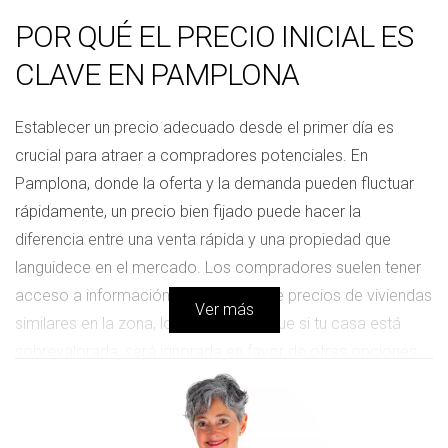
POR QUÉ EL PRECIO INICIAL ES
CLAVE EN PAMPLONA
Establecer un precio adecuado desde el primer día es
crucial para atraer a compradores potenciales. En
Pamplona, donde la oferta y la demanda pueden fluctuar
rápidamente, un precio bien fijado puede hacer la
diferencia entre una venta rápida y una propiedad que
languidece en el mercado. Los compradores suelen tener
acceso a información detallada sobre precios de viviendas
Ver más
similares en la zona, lo que significa que si tu casa está
sobrevalorada, será ignorada en favor de otras opciones
más atractivas. Un caso real es el de Laura, quien decidió
poner su piso en el centro de Pamplona a un precio
superior al recomendado por su agente inmobiliario. A