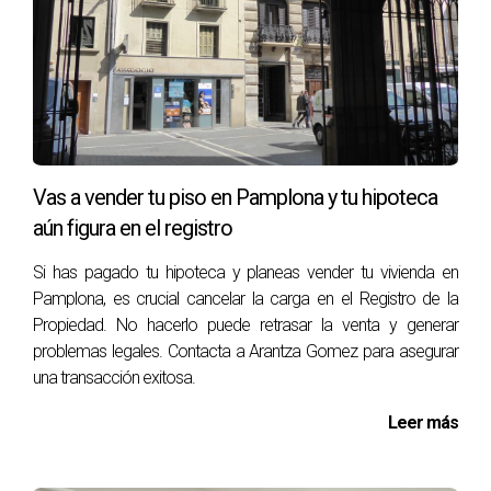
Una reducción de precio puede ser beneficiosa si se hace
estratégicamente. Si tu propiedad ha estado en el
mercado durante un tiempo considerable sin recibir
ofertas, una bajada puede reavivar el interés. Sin embargo,
debe hacerse con cuidado; bajadas excesivas o
Vas a vender tu piso en Pamplona y tu hipoteca
frecuentes pueden dar lugar a una percepción negativa. El
aún figura en el registro
caso de Ana ilustra esto perfectamente. Ella ajustó su
precio tras tres meses sin ofertas significativas. La nueva
Si has pagado tu hipoteca y planeas vender tu vivienda en
estrategia fue efectiva: recibió varias visitas y finalmente
Pamplona, es crucial cancelar la carga en el Registro de la
Propiedad. No hacerlo puede retrasar la venta y generar
vendió su casa dentro del rango esperado. Sin embargo, si
problemas legales. Contacta a Arantza Gomez para asegurar
hubiera bajado el precio cada mes sin razón válida, podría
una transacción exitosa.
haber ahuyentado a los compradores.
Leer más
ESTRATEGIAS REALES DE
PRECIO SEGÚN MERCADO