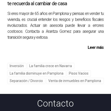
te recuerda al cambiar de casa
podría ser necesario reevaluar otros factores como la
presentación del inmueble o realizar mejoras.
Si eres mayor de 65 años en Pamplona y piensas en vender tu
vivienda, es crucial entender los riesgos y beneficios fiscales
¿Es recomendable hacer reformas antes de
involucrados. Actuar sin asesoría puede llevar a errores
vender?
costosos. Contacta a Arantza Gomez para asegurar una
Sí, pequeñas reformas pueden aumentar significativamente
transición segura y exitosa.
el atractivo y valor percibido de tu vivienda.
Leer más
¿Cuánto tiempo debería esperar antes de
considerar bajar el precio?
Inversión
La familia crece en Navarra
Generalmente se recomienda esperar al menos 30-60 días
La familia disminuye en Pamplona
Pisos Vacios
antes de considerar una reducción significativa del precio.
Separación / Divorcio
Venta de inmuebles en Pamplona
¿Cómo afecta la situación económica actual al
valor de mi vivienda?
Contacto
La situación económica puede influir en la demanda del
mercado; es importante estar atento a las tendencias