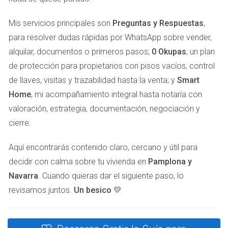
abonar otros 4,000 euros adicionales. Este fue un golpe
financiero inesperado para él.
Mis servicios principales son
Preguntas y Respuestas
,
para resolver dudas rápidas por WhatsApp sobre vender,
Caso práctico 2: Venta de una casa en Tudela
alquilar, documentos o primeros pasos;
0 Okupas
, un plan
Ana recibió una casa en Tudela que perteneció a su abuela.
de protección para propietarios con pisos vacíos, control
Tras analizar el mercado, decidió venderla rápidamente. En
de llaves, visitas y trazabilidad hasta la venta; y
Smart
su afán por cerrar la venta, no consideró el costo de la
Home
, mi acompañamiento integral hasta notaría con
Plusvalía que debía pagar al recibirla. Al final, tuvo que
valoración, estrategia, documentación, negociación y
destinar gran parte de la ganancia a cubrir impuestos.
cierre.
Caso práctico 3: Propiedad rústica en Estella
Aquí encontrarás contenido claro, cercano y útil para
Pedro heredó una finca rústica en Estella y pensó que no
decidir con calma sobre tu vivienda en
Pamplona y
habría mucho problema con la Plusvalía. Cuando decidió
Navarra
. Cuando quieras dar el siguiente paso, lo
venderla después de unos años, descubrió que este
revisamos juntos.
Un besico 💛
impuesto graba los terrenos de naturaleza urbana, no
rústica.
Ver reel de Instagram.