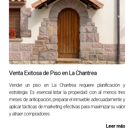
errores costosos.
Asegúrate de tener toda la información necesaria
antes de actuar. Un buen asesor puede marcar la
diferencia.
En conclusión, entender cómo funciona la Plusvalía
Municipal es crucial para evitar sorpresas desagradables al
heredar o vender propiedades en Navarra. Los casos
Venta Exitosa de Piso en La Chantrea
mencionados muestran cómo pueden surgir
Vender un piso en La Chantrea requiere planificación y
complicaciones si no se está bien informado. Si necesitas
estrategia. Es esencial listar la propiedad con al menos tres
más información o asesoramiento personalizado, no
meses de anticipación, preparar el inmueble adecuadamente y
dudes en ponerte en contacto conmigo.
aplicar tácticas de marketing efectivas para maximizar su valor
y atraer compradores.
No te enfrentes solo a estos trámites
Leer más
complejos. Estoy aquí para ayudarte a navegar