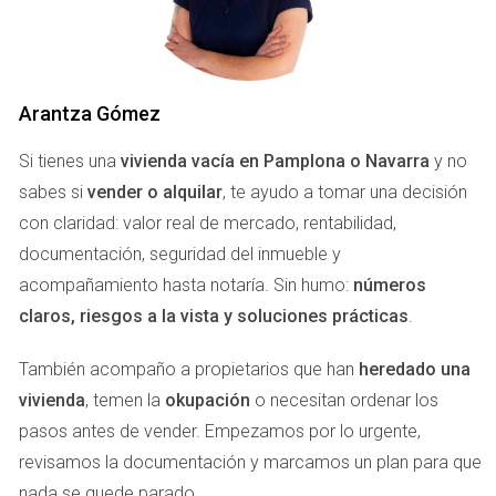
desde que lo heredaron hasta el momento de la
venta.
Este doble pago puede ser complicado si no se tiene un
buen asesoramiento. A menudo, los herederos subestiman
Arantza Gómez
este aspecto y pueden enfrentar problemas financieros
Si tienes una
vivienda vacía en Pamplona o Navarra
y no
inesperados.
sabes si
vender o alquilar
, te ayudo a tomar una decisión
con claridad: valor real de mercado, rentabilidad,
LLAMAR AHORA
documentación, seguridad del inmueble y
Caso práctico 1: Herencia de un piso en
acompañamiento hasta notaría. Sin humo:
números
Pamplona
claros, riesgos a la vista y soluciones prácticas
.
Juan heredó un piso en el centro de Pamplona tras el
También acompaño a propietarios que han
heredado una
fallecimiento de su madre. Al hacer los cálculos, se dio
vivienda
, temen la
okupación
o necesitan ordenar los
cuenta de que debía pagar más de 6,000 euros por la
pasos antes de vender. Empezamos por lo urgente,
Plusvalía al heredar. Sin embargo, cuando decidió venderlo
revisamos la documentación y marcamos un plan para que
dos años después, el incremento de valor le obligó a
nada se quede parado.