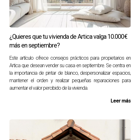
rurales o aquellas con un valor inferior a un límite
específico.
¿Qué sucede si no pago la Plusvalía a tiempo?
¿Quieres que tu vivienda de Artica valga 10.000€
No pagar a tiempo puede resultar en sanciones e intereses
más en septiembre?
acumulativos. Es mejor estar al tanto y cumplir con las
obligaciones fiscales correspondientes.
Este artículo ofrece consejos prácticos para propietarios en
Artica que desean vender su casa en septiembre. Se centra en
¿Se puede impugnar la valoración del terreno?
la importancia de pintar de blanco, despersonalizar espacios,
Sí, si crees que el valor asignado es excesivo puedes
mantener el orden y realizar pequeñas reparaciones para
aumentar el valor percibido de la vivienda.
presentar alegaciones ante el Ayuntamiento
correspondiente.
Leer más
¿Necesito asesoramiento legal para estos
trámites?
Aunque no es obligatorio, contar con asesoramiento
profesional puede simplificar todo el proceso y evitar