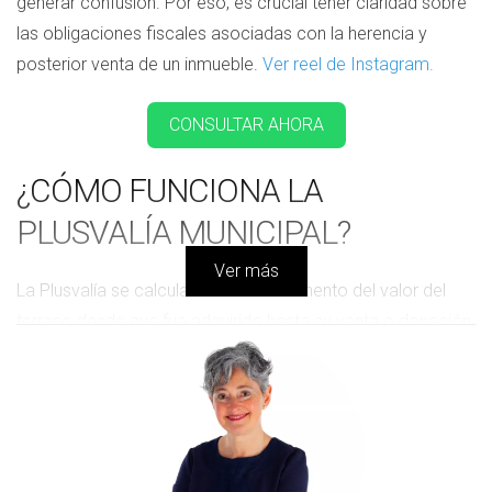
generar confusión. Por eso, es crucial tener claridad sobre
las obligaciones fiscales asociadas con la herencia y
posterior venta de un inmueble.
Ver reel de Instagram.
CONSULTAR AHORA
¿CÓMO FUNCIONA LA
PLUSVALÍA MUNICIPAL?
Ver más
La Plusvalía se calcula sobre el incremento del valor del
terreno desde que fue adquirido hasta su venta o donación.
Los herederos deben tener en cuenta que este impuesto
se paga dos veces:
Al heredar el inmueble, tienen un plazo de seis meses
para presentar la autoliquidación del impuesto.
Al venderlo, también deberán pagar por el incremento