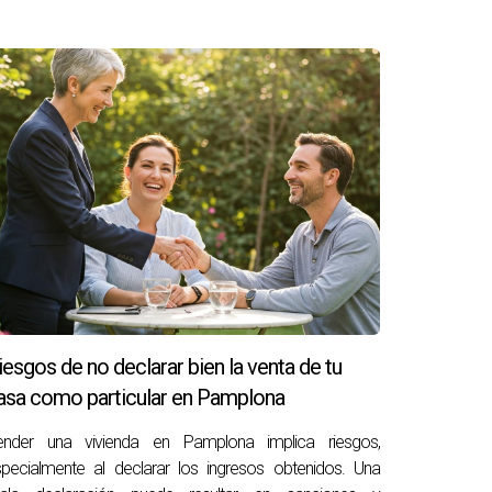
su futuro. Historias como las de Francisco,
ria. No se trata solo de cambiar de dirección
 acceso a servicios esenciales.
 en contactar a Arantza Gómez. Ella está aquí
 comenzar tu nueva aventura!.
Ver reel de
iesgos de no declarar bien la venta de tu
re las ganancias obtenidas si reinvierten ese
asa como particular en Pamplona
ender una vivienda en Pamplona implica riesgos,
pecialmente al declarar los ingresos obtenidos. Una