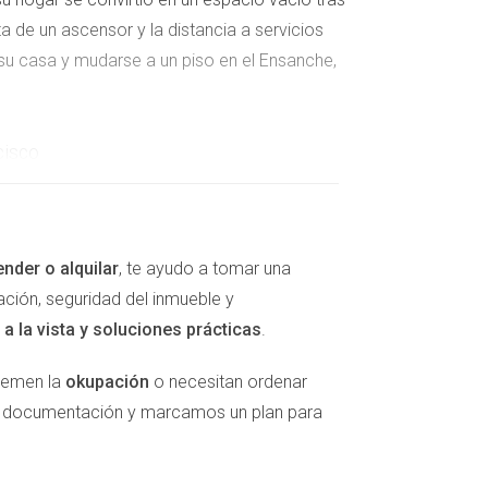
ta de un ascensor y la distancia a servicios
 su casa y mudarse a un piso en el Ensanche,
cisco
 lidiar con escaleras. Además, se dieron
epresentativa de muchos otros jubilados que
ender o alquilar
, te ayudo a tomar una
ación, seguridad del inmueble y
a la vista y soluciones prácticas
.
 temen la
okupación
o necesitan ordenar
ar, comenzó a sentir que era demasiado para
la documentación y marcamos un plan para
d de mudarse al centro. Al visitar varios pisos