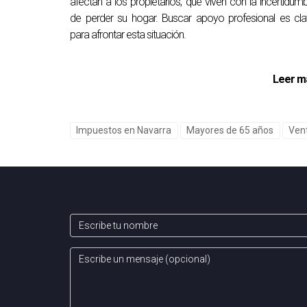
afectan a los propietarios, que viven con la incertidum
Pueden surgir desafíos emocionales y logístico
de perder su hogar. Buscar apoyo profesional es cl
dificultades iniciales.
para afrontar esta situación.
¿Qué características debo buscar en 
Leer m
Es recomendable buscar propiedades con ascen
¿Cómo puedo financiar mi nueva vivi
Impuestos en Navarra
Mayores de 65 años
Ven
Existen diversas opciones financieras disponib
personal.
¿Qué pasos debo seguir antes de ven
Es importante realizar una evaluación adecuada
facilitar el proceso.
No dudes en contactar a Arantza Gómez para o
emocionante paso hacia tu nuevo hogar.
Ver r