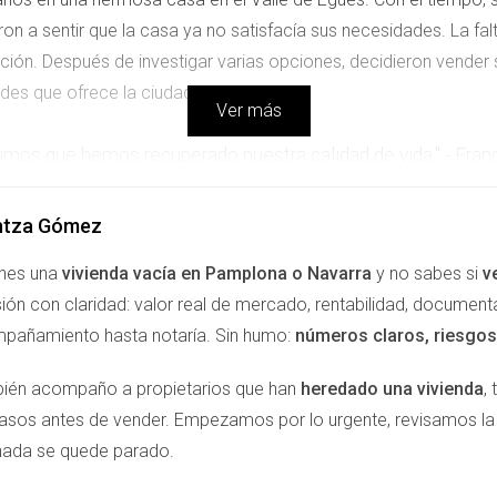
ron a sentir que la casa ya no satisfacía sus necesidades. La fal
ación. Después de investigar varias opciones, decidieron vender
des que ofrece la ciudad.
Ver más
ntimos que hemos recuperado nuestra calidad de vida." - Fran
te a tiendas, restaurantes y centros médicos, todo sin tener que
ntza Gómez
dose rápidamente debido al auge del área. Esta experiencia es r
enes una
vivienda vacía en Pamplona o Navarra
y no sabes si
v
quieres Aquí tienes un Vídeo de YouTube.
ión con claridad: valor real de mercado, rentabilidad, document
NSICIÓN DE ROSA
pañamiento hasta notaría. Sin humo:
números claros, riesgos 
ién acompaño a propietarios que han
heredado una vivienda
,
n una casa grande en las afueras. A pesar del cariño por su hog
pasos antes de vender. Empezamos por lo urgente, revisamos 
s y familiares sobre su situación, decidió explorar la posibilida
nada se quede parado.
cionada por la idea de vivir cerca del bullicio urbano.