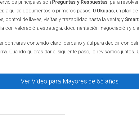
ervicios principales son
Preguntas y Respuestas
, para resolv
lir a caminar por el centro; hay tanta vida aquí." - Rosa
er, alquilar, documentos o primeros pasos;
0 Okupas
, un plan d
s, control de llaves, visitas y trazabilidad hasta la venta; y
Smar
con ascensor y acceso a todos los servicios necesarios. Esta
ía con valoración, estrategia, documentación, negociación y cie
al es crucial para su bienestar emocional.
encontrarás contenido claro, cercano y útil para decidir con ca
DANZA DE JOSÉ Y ANA
rra
. Cuando quieras dar el siguiente paso, lo revisamos juntos.
U
cer un cambio radical en su vida tras jubilarse. Con 68 años, de
so moderno en el corazón del Ensanche, donde pueden disfrutar d
Ver Vídeo para Mayores de 65 años
imos solos." - Ana
r rodeados de gente joven y participar en actividades sociales
vida sino que también les ofrecía oportunidades para aprender