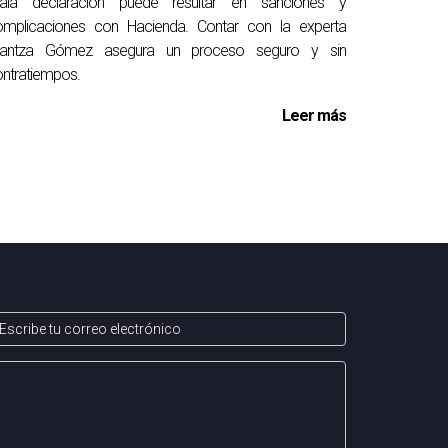
ala declaración puede resultar en sanciones y
ntran que los beneficios superan las
omplicaciones con Hacienda. Contar con la experta
rantza Gómez asegura un proceso seguro y sin
ntratiempos.
Leer más
didad y seguridad.
ar la mejor solución según tu situación
lanificar tu mudanza con anticipación para
Ella está lista para ayudarte a dar ese