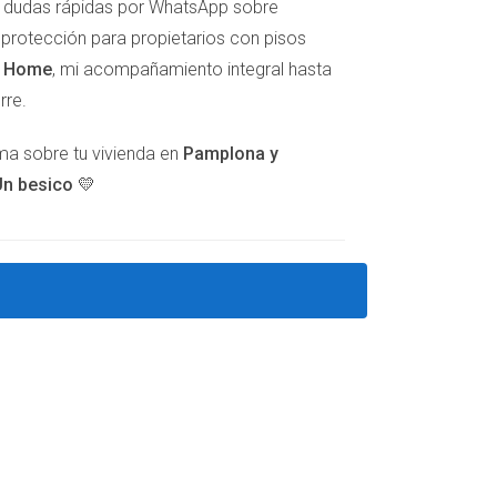
er dudas rápidas por WhatsApp sobre
e protección para propietarios con pisos
t Home
, mi acompañamiento integral hasta
 mudanza no solo le brindó comodidad física
rre.
lma sobre tu vivienda en
Pamplona y
n besico 💛
jaron atrás su casa familiar para buscar un
el arte local, actividades culturales y eventos
. Se dieron cuenta rápidamente de que este
 cosas nuevas cada día.