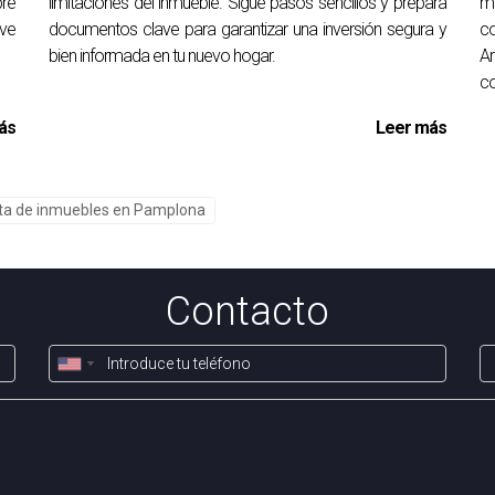
bre
limitaciones del inmueble. Sigue pasos sencillos y prepara
m
s al hacer esta transición; sin embargo, muchas personas encue
ave
documentos clave para garantizar una inversión segura y
c
bien informada en tu nuevo hogar.
A
co
un piso si tengo movilidad reducida?
ás
Leer más
sor, pasillos anchos y baños accesibles para garantizar como
enda?
ta de inmuebles en Pamplona
les; consultar con un asesor financiero puede ayudarte a encontr
der mi casa actual?
Contacto
 del valor del inmueble, considerar reparaciones necesarias y p
btener asesoramiento personalizado sobre tu próxima mudanza. 
eel de Instagram.
Y si quieres Aquí tienes un Vídeo de YouTube.