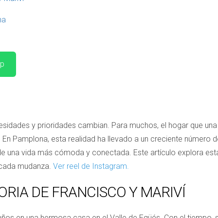
na
pp
sidades y prioridades cambian. Para muchos, el hogar que una 
n Pamplona, esta realidad ha llevado a un creciente número de
 de una vida más cómoda y conectada. Este artículo explora esta
e cada mudanza.
Ver reel de Instagram.
TORIA DE FRANCISCO Y MARIVÍ
años en una hermosa casa en el Valle de Egüés. Con el tiempo, s