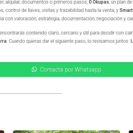
er, alquilar, documentos o primeros pasos;
0 Okupas
, un plan d
idas vender o alquilar tu vivienda, podrías encontrarte con ofe
s, control de llaves, visitas y trazabilidad hasta la venta; y
Smar
cuenta y que mantener tu propiedad en buen estado es fundamen
ía con valoración, estrategia, documentación, negociación y cie
 UNA VIVIENDA PARADA
encontrarás contenido claro, cercano y útil para decidir con ca
rra
. Cuando quieras dar el siguiente paso, lo revisamos juntos.
U
 más allá del simple deterioro físico. Los gastos asociados con 
ngresos por alquiler o venta. Este coste puede ser significativ
o." Además, hay que considerar el impacto emocional y psicológ
Contacta por Whatsapp
deteriorándose sin control. Este sentimiento puede generar ansie
mplona puede parecer una decisión fácil al principio, pero las 
des, las reparaciones acumuladas y la pérdida de valor son so
s propiedades desocupadas. Es vital actuar antes de que sea de
riesgos asociados con tu propiedad vacía, no dudes en contacta