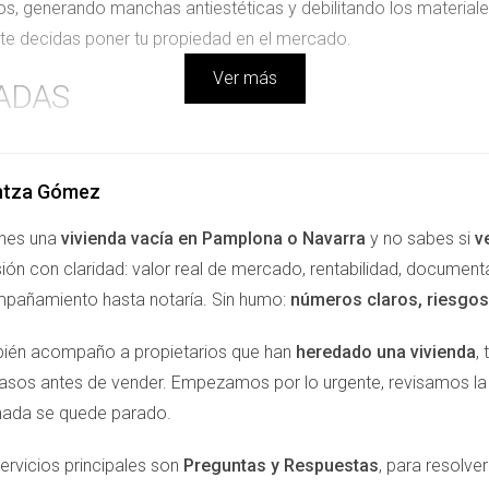
chos, generando manchas antiestéticas y debilitando los material
te decidas poner tu propiedad en el mercado.
Ver más
ADAS
ones que podrían haberse realizado con facilidad se convierte
enientes menores, pero si se ignoran, pueden derivar en daños 
ntza Gómez
las propiedades vacías están especialmente expuestas a estos 
enes una
vivienda vacía en Pamplona o Navarra
y no sabes si
v
 la seguridad y funcionalidad del hogar." Los propietarios deb
ión con claridad: valor real de mercado, rentabilidad, document
stos futuros. Ignorar estas reparaciones puede llevar a un cicl
pañamiento hasta notaría. Sin humo:
números claros, riesgos 
ién acompaño a propietarios que han
heredado una vivienda
,
EL MERCADO
pasos antes de vender. Empezamos por lo urgente, revisamos 
nada se quede parado.
l tiempo. En Pamplona, donde el mercado inmobiliario puede ser
es valiosas. La percepción del comprador también juega un pape
ervicios principales son
Preguntas y Respuestas
, para resolv
 los potenciales interesados. > "El valor de tu propiedad es un r