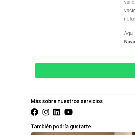
vend
convierta en un lastre." Cuando finalmente dec
vacío
acumulado. Es esencial entender que cada día 
notar
COSTE OCULTO DE DEJAR
Aquí 
Nava
El coste oculto de tener una vivienda vacía va
continúan acumulándose incluso cuando no hay i
sin ingresos por tu propiedad es dinero perdid
saber que su inversión está perdiendo valor y 
CONCLUSIÓN
Más sobre nuestros servicios
En resumen, dejar un piso o casa vacíos en Pa
que muchos propietarios imaginan. Las humeda
pueden surgir si no se presta atención a esta
También podría gustarte
situación o necesitas ayuda para valorar los 