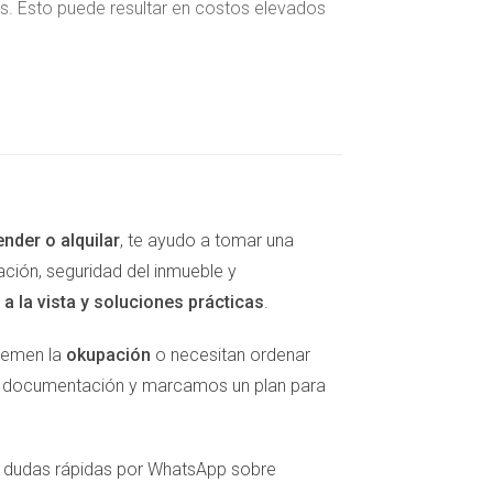
es. Esto puede resultar en costos elevados
n en problemas mayores. Un grifo goteando o
estructurales serios. En Pamplona, donde las
riesgos. > "Las reparaciones acumuladas no
ender o alquilar
, te ayudo a tomar una
en ser conscientes de que cada pequeño
ación, seguridad del inmueble y
o interminable de gastos inesperados y
a la vista y soluciones prácticas
.
 temen la
okupación
o necesitan ordenar
la documentación y marcamos un plan para
 competitivo, tener un piso o casa vacíos
l crucial; una propiedad que muestra signos
er dudas rápidas por WhatsApp sobre
eflejo directo de su estado; no permitas que se