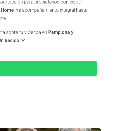
e protección para propietarios con pisos
rtas mucho más bajas debido al desgaste
t Home
, mi acompañamiento integral hasta
tal para preservar su valor.
rre.
lma sobre tu vivienda en
Pamplona y
n besico 💛
impuestos, seguros y servicios públicos
o a lo largo del tiempo. > "Cada mes que pasa
ico que puede tener sobre los propietarios
dad y estrés innecesarios.
implicaciones son mucho más profundas de lo
lo algunas de las consecuencias negativas que
masiado tarde. Si te sientes abrumado por esta
r a Arantza Gómez. Su experiencia y