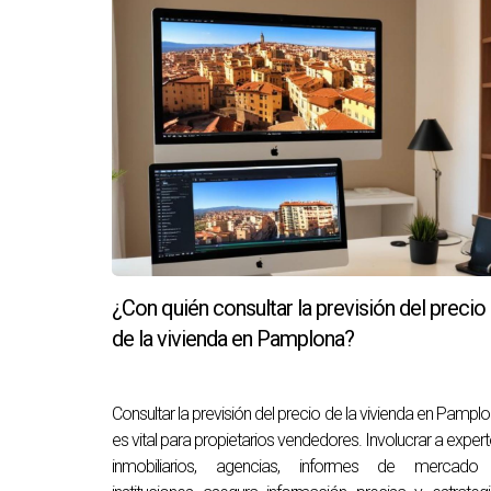
profesionalismo en Pamplona te brindarán la tr
Preguntas Frecuentes
¿Cuáles son los principales problema
Las viviendas vacías suelen enfrentar proble
¿Cómo afecta la humedad a mi propi
La humedad puede causar daños estructurales sig
¿Qué sucede si ignoro las pequeñas 
¿Con quién consultar la previsión del precio
Ignorar pequeñas reparaciones puede llevar a
de la vivienda en Pamplona?
¿Por qué mi propiedad pierde valor si
Una propiedad desocupada pierde atractivo par
Consultar la previsión del precio de la vivienda en Pampl
es vital para propietarios vendedores. Involucrar a exper
¿Qué costes ocultos debo considerar 
inmobiliarios, agencias, informes de mercado