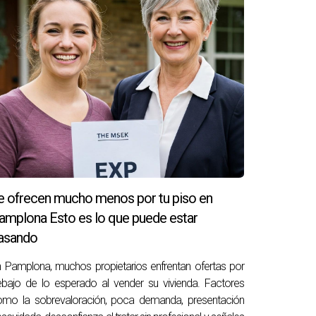
 tu inversión.
or en el mercado.
l futuro.
e ofrecen mucho menos por tu piso en
amplona Esto es lo que puede estar
asando
ntenimiento adecuado.
 Pamplona, muchos propietarios enfrentan ofertas por
bajo de lo esperado al vender su vivienda. Factores
omo la sobrevaloración, poca demanda, presentación