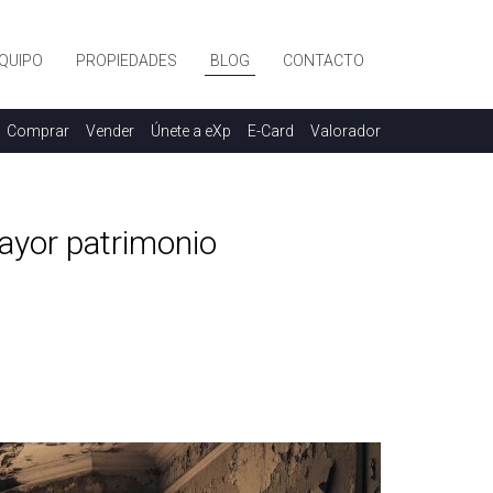
QUIPO
PROPIEDADES
BLOG
CONTACTO
Comprar
Vender
Únete a eXp
E-Card
Valorador
ayor patrimonio