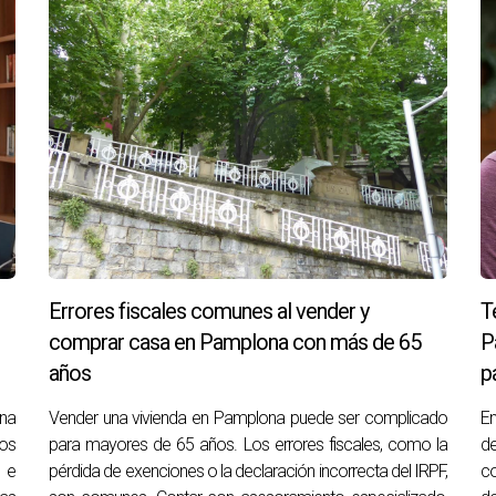
anquilidad que necesitas para tomar decisiones informadas sobre
s asociados con viviendas vacías?
mas como humedades, reparaciones acumuladas y pérdida de val
edad?
nificativos y afectar la salud de quienes puedan habitarla en e
reparaciones?
Errores fiscales comunes al vender y
T
 problemas mayores y costosos con el tiempo.
comprar casa en Pamplona con más de 65
P
años
p
 está vacía?
a los compradores debido al desgaste visible y la falta de ma
ona
Vender una vivienda en Pamplona puede ser complicado
En
tos
para mayores de 65 años. Los errores fiscales, como la
de
al tener una vivienda vacía?
 e
pérdida de exenciones o la declaración incorrecta del IRPF,
c