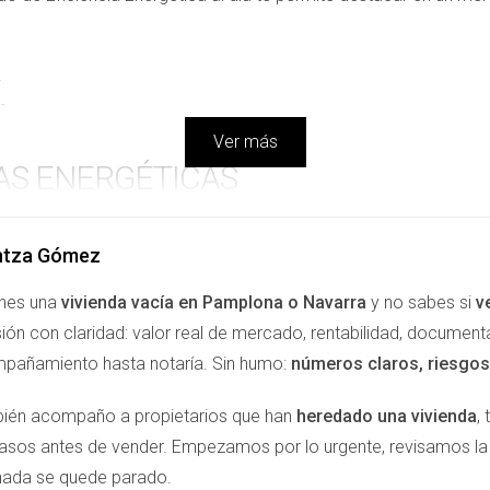
.
.
Ver más
AS ENERGÉTICAS
nergética te brinda la oportunidad de identificar y aplicar mejora
ntza Gómez
cta directamente en tus facturas. Por ejemplo, si realizas refo
es reducir considerablemente tus gastos. Estudio tras estudio 
enes una
vivienda vacía en Pamplona o Navarra
y no sabes si
v
paces de lograr ahorros significativos en comparación con aquell
ión con claridad: valor real de mercado, rentabilidad, document
pañamiento hasta notaría. Sin humo:
números claros, riesgos 
do, sino que también puede reducir tus gastos de energía 
ién acompaño a propietarios que han
heredado una vivienda
,
pasos antes de vender. Empezamos por lo urgente, revisamos 
 DE TU PROPIEDAD
nada se quede parado.