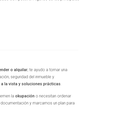
s en la eficiencia de tu hogar. Esto se traduce
rmas para mejorar el aislamiento o actualizas
demuestra que las propiedades con mejores
ender o alquilar
, te ayudo a tomar una
as con calificaciones inferiores.
ación, seguridad del inmueble y
a la vista y soluciones prácticas
.
en un 30% o más."
 temen la
okupación
o necesitan ordenar
la documentación y marcamos un plan para