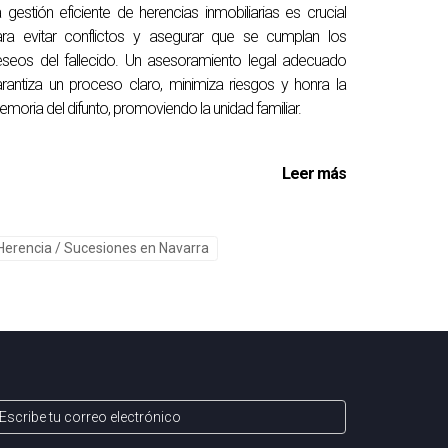
 gestión eficiente de herencias inmobiliarias es crucial
ra evitar conflictos y asegurar que se cumplan los
seos del fallecido. Un asesoramiento legal adecuado
r.
rantiza un proceso claro, minimiza riesgos y honra la
moria del difunto, promoviendo la unidad familiar.
Leer más
normativo; es una declaración de tus valores y
ontribuye al bienestar de tu comunidad.
Herencia / Sucesiones en Navarra