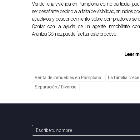
Vender una vivienda en Pamplona como particular pu
ser desafiante debido a la falta de visibilidad, anuncios p
¿Qué beneficios económicos me aporta
atractivos y desconocimiento sobre compradores seri
Un CeE actualizado puede reducir tus costes ener
Contar con la ayuda de un agente inmobiliario co
Arantza Gómez puede facilitar este proceso.
"Contar con un CEE actualizado es inverti
Leer m
La actualización de tu Certificado de Eficienc
un paso hacia un futuro más sostenible. Aprove
Mantente al día con tu CEE y observa cómo tu 
Venta de inmuebles en Pamplona
La familia crec
Separación / Divorcio