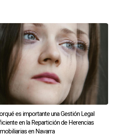
 Más allá de esto, ser consciente de tu impacto
. En Navarra, donde el compromiso con el medio
ad que comparte tus valores.
 emisiones de CO2.
orqué es importante una Gestión Legal
ficiente en la Repartición de Herencias
nmobiliarias en Navarra
en su eficiencia energética.