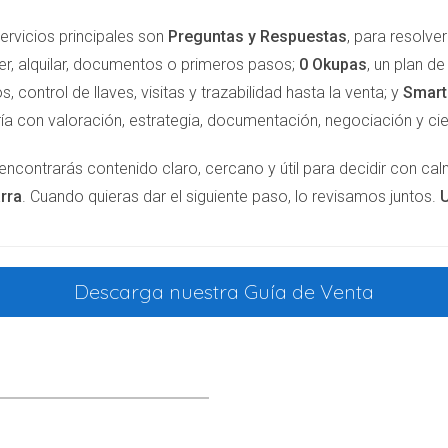
z más competitivo. Un Certificado de Eficiencia Energética ac
ervicios principales son
Preguntas y Respuestas
, para resolv
on más propensos a pagar más por una casa que consume menos 
er, alquilar, documentos o primeros pasos;
0 Okupas
, un plan d
ecides vender tu propiedad, contar con un CEE en letra A o B s
s, control de llaves, visitas y trazabilidad hasta la venta; y
Smar
ealizado por el Observatorio de la Sostenibilidad en España, s
ía con valoración, estrategia, documentación, negociación y cie
n 10% más caro que aquellos con peores calificaciones.
encontrarás contenido claro, cercano y útil para decidir con ca
LER
rra
. Cuando quieras dar el siguiente paso, lo revisamos juntos.
U
e propiedades, un Certificado de Eficiencia Energética actualizado
buscan específicamente propiedades que cuenten con una buena e
Descarga nuestra Guía de Venta
asos de alquiler, la ley exige que el propietario presente un C
 normativa, sino que también facilitaría la ocupación de tu inmueb
RMATIVA Y RESPONSABILIDAD SO
a actualizado es un acto de responsabilidad tanto a nivel legal