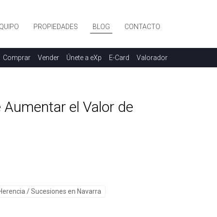
QUIPO
PROPIEDADES
BLOG
CONTACTO
Comprar
Vender
Únete a eXp
E-Card
Valorador
 Aumentar el Valor de
Herencia / Sucesiones en Navarra