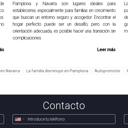
ede
Pamplona y Navarra son lugares ideales para
La
oco
establecerse, especialmente para familias en crecimiento
pa
 un Certificado de Eficiencia Energética?
os.
que buscan un entorno seguro y acogedor. Encontrar el
de
géticos, aumentar el valor de tu propiedad y facilitar su alquile
mo
hogar perfecto puede ser un desafío, pero con la
ga
orientación adecuada, es posible hacer una transición sin
me
r en un futuro más eficiente y sostenible."
complicaciones.
ás
Leer más
ia Energética en Pamplona y Navarra no es solo un cumplimiento 
cha los beneficios económicos, mejora la calidad de tu vida y c
propiedad se transforma en un activo más valorado y eficiente.
e en Navarra
La familia disminuye en Pamplona
Autopromotor
Contacto