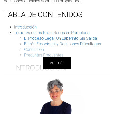
decisiones cruciales sobre sus propiedades.
TABLA DE CONTENIDOS
Introducción
Temores de los Propietarios en Pamplona
El Proceso Legal: Un Laberinto Sin Salida
Estrés Emocional y Decisiones Dificultosas
Conclusión
Preguntas Frecuentes
Ver más
INTRODUCCIÓN
La situación de tener una vivienda vacía en Pamplona
puede ser un verdadero desafío para muchos
propietarios. El miedo a que okupas entren en sus
propiedades se ha convertido en una preocupación
constante que no solo afecta el bienestar emocional,