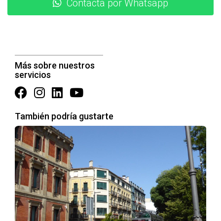
Contacta por Whatsapp
de su inmueble.
Estrés Emocional y Decisiones Dificultosas
El estrés asociado con el temor a los okupas puede
afectar profundamente la salud mental y emocional
Más sobre nuestros
servicios
de los propietarios. La angustia constante por la
seguridad de su propiedad puede llevar a problemas
como insomnio, ansiedad e incluso depresión. La
También podría gustarte
presión social y las expectativas familiares también
pueden intensificar este malestar. > "Es común que
los propietarios sientan que deben actuar
rápidamente para evitar un escenario peor." Esto
puede resultar en decisiones impulsivas, como
vender la vivienda antes de verse atrapados en una
situación irreversible. La desesperación por evitar
conflictos legales puede nublar el juicio y llevar a