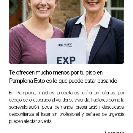
no dudes en contactar conmigo, Arantza Gómez.
Estoy aquí para ofrecerte asesoramiento
personalizado y ayudarte a tomar decisiones
informadas sobre tu propiedad.
PREGUNTAS FRECUENTES
¿Qué debo hacer si me preocupa que
okupas entren en mi vivienda vacía?
Te ofrecen mucho menos por tu piso en
Es natural sentirse preocupado. Lo primero es
Pamplona Esto es lo que puede estar pasando
informarte sobre tus derechos como propietario y
considerar medidas preventivas adecuadas.
En Pamplona, muchos propietarios enfrentan ofertas por
debajo de lo esperado al vender su vivienda. Factores como la
¿Cuánto tiempo puede durar un proceso
sobrevaloración, poca demanda, presentación descuidada,
legal para recuperar mi propiedad?
desconfianza al tratar sin profesional y señales de urgencia
pueden afectar la venta.
Los tiempos pueden variar significativamente
dependiendo del caso específico, pero pueden ir