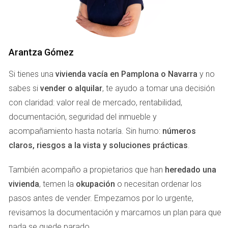
sino que también influye en decisiones financieras
importantes. Este temor es comprensible, ya que la
posibilidad de perder el control sobre un inmueble
puede llevar a situaciones angustiosas. En este
Arantza Gómez
contexto, es esencial reconocer el impacto que esta
Si tienes una
vivienda vacía en Pamplona o Navarra
y no
inquietud tiene en la vida cotidiana de quienes poseen
sabes si
vender o alquilar
, te ayudo a tomar una decisión
una vivienda vacía.
con claridad: valor real de mercado, rentabilidad,
TEMORES DE LOS
documentación, seguridad del inmueble y
acompañamiento hasta notaría. Sin humo:
números
PROPIETARIOS EN
claros, riesgos a la vista y soluciones prácticas
.
PAMPLONA
También acompaño a propietarios que han
heredado una
vivienda
, temen la
okupación
o necesitan ordenar los
Cuando hablamos del miedo a los okupas, es
pasos antes de vender. Empezamos por lo urgente,
fundamental entender que se trata de una
revisamos la documentación y marcamos un plan para que
preocupación que va más allá de lo material. Para
nada se quede parado.
muchos propietarios en Pamplona, la idea de dejar su