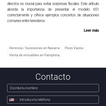
directos es crucial para evitar sorpresas fiscales. Este artículo
implementar, como mantener la casa visible o instalar
aborda la importancia de presentar el modelo 651
sistemas de seguridad adecuados. Si tienes más
correctamente y ofrece ejemplos concretos de situaciones
preguntas o inquietudes sobre tu situación específica,
comunes entre herederos.
no dudes en ponerte en contacto conmigo, Arantza
Leer más
Gómez. Estoy aquí para ayudarte y guiarte hacia las
mejores decisiones para tu patrimonio en Pamplona.
Herencia / Sucesiones en Navarra
Pisos Vacios
📞 Habla con Arantza por WhatsApp
Venta de inmuebles en Pamplona
Contacto