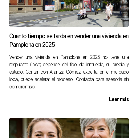
renunciar a una inversión valiosa.
CONCLUSIÓN
Cuanto tiempo se tarda en vender una vivienda en
El miedo constante a los okupas es una realidad para
Pamplona en 2025
muchos propietarios en Pamplona, y es
completamente válido sentir angustia ante esta
Vender una vivienda en Pamplona en 2025 no tiene una
situación. La incertidumbre sobre el futuro de una
respuesta única; depende del tipo de inmueble, su precio y
estado. Contar con Arantza Gómez, experta en el mercado
vivienda vacía puede ser devastadora y conducir a
local, puede acelerar el proceso. ¡Contacta para asesoría sin
decisiones apresuradas que pueden no ser las
compromiso!
mejores a largo plazo. Es esencial abordar estos
temores con empatía y comprensión, reconociendo
Leer más
que cada propietario tiene su propia historia y
circunstancias únicas. Si te encuentras en esta
situación y deseas hablar sobre tus preocupaciones
o explorar tus opciones con un profesional confiable,