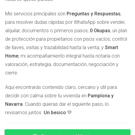
vivienda desocupada genera una ansiedad palpable.
Mis servicios principales son
Preguntas y Respuestas
,
El Proceso Legal: Un Laberinto Sin Salida
para resolver dudas rápidas por WhatsApp sobre vender,
alquilar, documentos o primeros pasos;
0 Okupas
, un plan
Uno de los aspectos más aterradores para los
de protección para propietarios con pisos vacíos, control
propietarios es el proceso legal que conlleva
de llaves, visitas y trazabilidad hasta la venta; y
Smart
recuperar una vivienda ocupada ilegalmente. Las
Home
, mi acompañamiento integral hasta notaría con
leyes pueden ser complejas y variar según la
valoración, estrategia, documentación, negociación y
situación, lo que provoca incertidumbre sobre cuánto
cierre.
tiempo podría llevar recuperar su propiedad. > "La
realidad es que muchos propietarios se sienten
Aquí encontrarás contenido claro, cercano y útil para
atrapados en un laberinto legal sin salida clara." Este
decidir con calma sobre tu vivienda en
Pamplona y
proceso no solo implica gastos adicionales, sino
Navarra
. Cuando quieras dar el siguiente paso, lo
también un desgaste emocional considerable. La
revisamos juntos.
Un besico 💛
posibilidad de enfrentarse a meses o incluso años de
litigios puede ser abrumadora, lo que lleva a algunos
a tomar decisiones precipitadas respecto a la venta