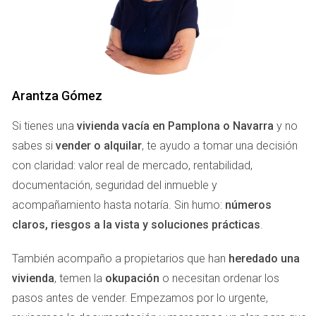
un activo que, sin uso, solo genera gastos.
EL APEGO EMOCIONAL
El apego emocional hacia un piso heredado en Pamplona
Arantza Gómez
puede ser profundo y complejo. Cada rincón del hogar
puede evocar recuerdos vívidos: desde las
Si tienes una
vivienda vacía en Pamplona o Navarra
y no
conversaciones en la cocina hasta las celebraciones en el
sabes si
vender o alquilar
, te ayudo a tomar una decisión
salón. Este apego no solo se basa en lo físico; está
con claridad: valor real de mercado, rentabilidad,
intrínsecamente ligado a las relaciones y experiencias
documentación, seguridad del inmueble y
vividas. Es natural sentir nostalgia por esos momentos,
acompañamiento hasta notaría. Sin humo:
números
pero este apego puede nublar el juicio y dificultar la
claros, riesgos a la vista y soluciones prácticas
.
evaluación objetiva del estado actual del inmueble. Los
propietarios suelen experimentar una lucha interna entre el
También acompaño a propietarios que han
heredado una
deseo de mantener viva la memoria familiar y la realidad
vivienda
, temen la
okupación
o necesitan ordenar los
económica del mantenimiento del piso. Esta situación
pasos antes de vender. Empezamos por lo urgente,
puede llevar a una parálisis emocional que impide cualquier