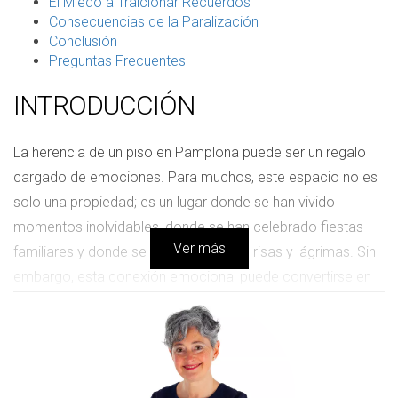
El Miedo a Traicionar Recuerdos
Consecuencias de la Paralización
Conclusión
Preguntas Frecuentes
INTRODUCCIÓN
La herencia de un piso en Pamplona puede ser un regalo
cargado de emociones. Para muchos, este espacio no es
solo una propiedad; es un lugar donde se han vivido
momentos inolvidables, donde se han celebrado fiestas
Ver más
familiares y donde se han compartido risas y lágrimas. Sin
embargo, esta conexión emocional puede convertirse en
una trampa que impide tomar decisiones objetivas sobre el
futuro del inmueble. A menudo, los propietarios se
encuentran atrapados entre el deseo de honrar la memoria
de sus seres queridos y la necesidad práctica de gestionar