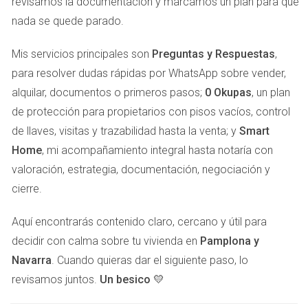
revisamos la documentación y marcamos un plan para que
avance hacia una decisión clara. La carga emocional
nada se quede parado.
asociada a la propiedad puede sentirse como una
Mis servicios principales son
Preguntas y Respuestas
,
responsabilidad abrumadora, haciendo que cada opción
para resolver dudas rápidas por WhatsApp sobre vender,
parezca una traición a los recuerdos que tanto valor tienen.
alquilar, documentos o primeros pasos;
0 Okupas
, un plan
EL MIEDO A TRAICIONAR
de protección para propietarios con pisos vacíos, control
de llaves, visitas y trazabilidad hasta la venta; y
Smart
RECUERDOS
Home
, mi acompañamiento integral hasta notaría con
valoración, estrategia, documentación, negociación y
El miedo a "traicionar" los recuerdos familiares es un
cierre.
sentimiento común entre quienes heredan propiedades en
Pamplona. La idea de vender o alquilar el piso puede
Aquí encontrarás contenido claro, cercano y útil para
generar angustia, ya que muchos temen que hacerlo
decidir con calma sobre tu vivienda en
Pamplona y
signifique dejar atrás una parte importante de su historia
Navarra
. Cuando quieras dar el siguiente paso, lo
familiar. Este temor puede intensificarse cuando se
revisamos juntos.
Un besico 💛
considera la posibilidad de que otros no valoren el