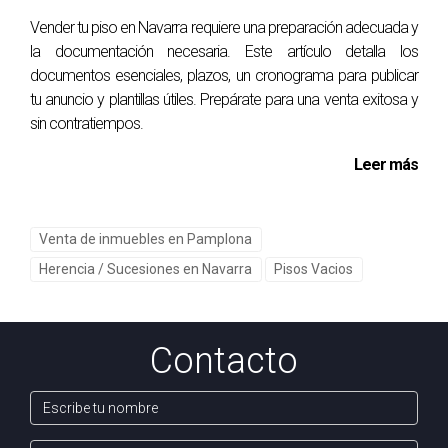
recuerdos familiares al tomar decisiones sobre la
Vender tu piso en Navarra requiere una preparación adecuada y
propiedad heredada.
la documentación necesaria. Este artículo detalla los
documentos esenciales, plazos, un cronograma para publicar
¿Dónde puedo encontrar apoyo profesional
tu anuncio y plantillas útiles. Prepárate para una venta exitosa y
para esta situación?
sin contratiempos.
Arantza Gómez es una profesional altamente calificada en
Leer más
Pamplona que ofrece apoyo empático para ayudar a los
propietarios a tomar decisiones informadas respecto a sus
propiedades heredadas.
Venta de inmuebles en Pamplona
Herencia / Sucesiones en Navarra
Pisos Vacios
📞 Habla con Arantza por WhatsApp
Contacto