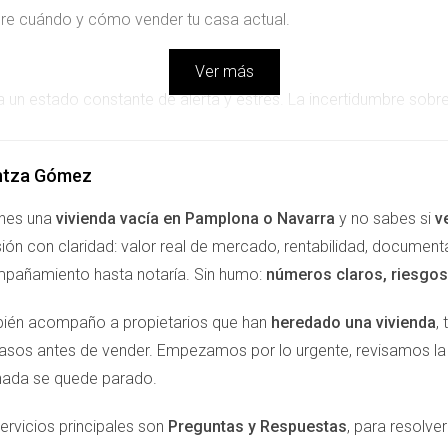
obre cuándo y cómo vender tu casa actual.
Ver más
a un estado constante de alerta y estrés. La incertidumbre sobr
 en una fuente significativa de ansiedad. Esto es especialmente
eben tomarse rápidamente.
ntza Gómez
enes una
vivienda vacía en Pamplona o Navarra
y no sabes si
v
una casa más grande para su familia antes de vender su aparta
ión con claridad: valor real de mercado, rentabilidad, document
aite se sintió atrapada entre su deseo por el nuevo hogar y la 
pañamiento hasta notaría. Sin humo:
números claros, riesgos 
r una solución que le permitió manejar mejor sus finanzas. Otro
al debido a la urgencia financiera. A pesar del alivio momentáneo
ién acompaño a propietarios que han
heredado una vivienda
,
 oferta más justa.
pasos antes de vender. Empezamos por lo urgente, revisamos 
nada se quede parado.
R RÁPIDO
ervicios principales son
Preguntas y Respuestas
, para resolv