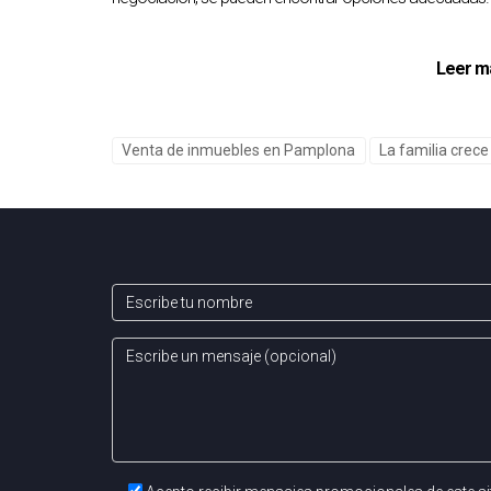
Vender tu vivienda actual antes de mudarte a 
pagar dos hipotecas simultáneamente, la neces
Leer m
ejemplos del estrés que puedes experimentar du
adecuado puede marcar una gran diferencia en
Venta de inmuebles en Pamplona
La familia crec
innecesarios y guiarte hacia una transición ex
Recuerda que cada paso cuenta en este camino
estresante. Reflexiona sobre lo que realmente 
acompañarte en cada paso del camino hacia t