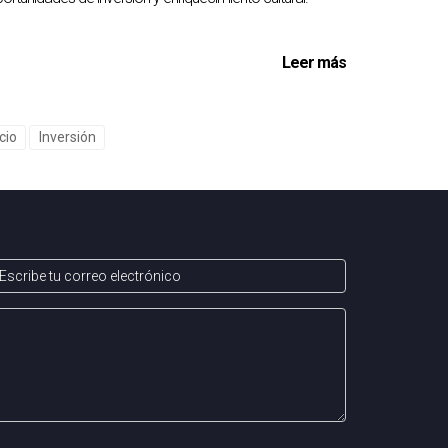
fíos emocionales y financieros. La presión por
 relacionados con las firmas son solo algunos
Leer más
 solo en este viaje; contar con el apoyo
 está aquí para ayudarte a evitar bloqueos
cio
Inversión
críbeme y revisamos tu situación juntos.
ara hacer este proceso más fluido y menos
actar tu futuro inmediato. Estoy aquí para