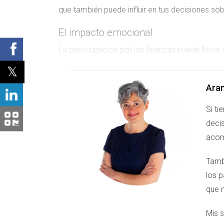
que también puede influir en tus decisiones s
El impacto emocional
La preocupación por las finanzas puede llevar 
evitar problemas financieros puede convertirse
como el de Pamplona, donde las decisiones d
Ara
Casos prácticos
Si ti
Consideremos el caso de Maite, quien compró 
decis
afrontar el pago doble durante varios meses, M
acom
embargo, con el apoyo adecuado, pudo encontra
aceptar una oferta inferior por su vivienda actu
Tamb
terminó lamentando no haber esperado por una
los 
que 
LA NECESIDAD DE VENDE
Mis s