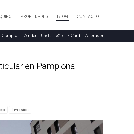
QUIPO
PROPIEDADES
BLOG
CONTACTO
Comprar
Vender
Únete a eXp
E-Card
Valorador
ticular en Pamplona
cio
Inversión