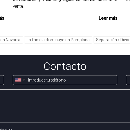
venta.
una nueva casa en Pamplona puede ser un proceso lleno de desa
idad urgente de vender rápidamente y los problemas logísticos
ás
Leer más
rante este tiempo crucial. Es importante recordar que no estás
 cómo enfrentas estas situaciones complicadas. Arantza Gómez
e en Navarra
La familia disminuye en Pamplona
Separación / Divor
itosa hacia tu nuevo hogar. ¿Te preocupa no vender a tiempo? Es
 hacia tu nueva vida; no dudes en buscar ayuda profesional p
deseas lograr con esta venta; cada decisión cuenta y puede imp
Contacto
u nuevo hogar en Pamplona.