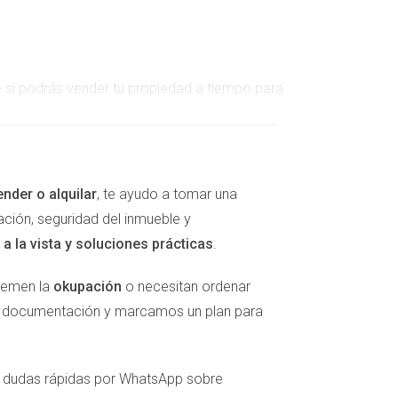
e si podrás vender tu propiedad a tiempo para
 cierto en un mercado inmobiliario competitivo
ender o alquilar
, te ayudo a tomar una
mento en el centro de Pamplona. Al tener que
ación, seguridad del inmueble y
presión económica que esto conllevaba. Sin
a la vista y soluciones prácticas
.
 ejemplo es el de Javier, quien decidió
 que sintió al cerrar la venta rápidamente,
 temen la
okupación
o necesitan ordenar
la documentación y marcamos un plan para
er dudas rápidas por WhatsApp sobre