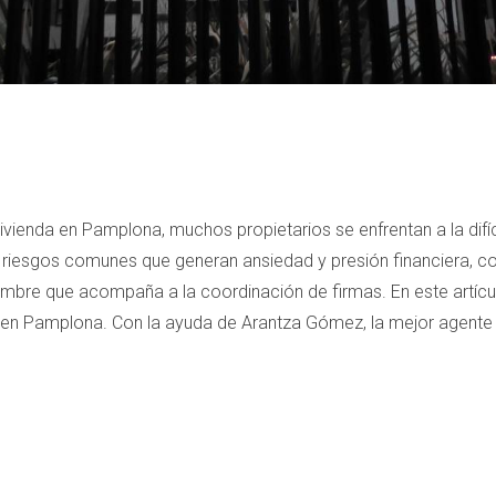
ivienda en Pamplona, muchos propietarios se enfrentan a la difí
e riesgos comunes que generan ansiedad y presión financiera, c
umbre que acompaña a la coordinación de firmas. En este artí
en Pamplona. Con la ayuda de Arantza Gómez, la mejor agente i