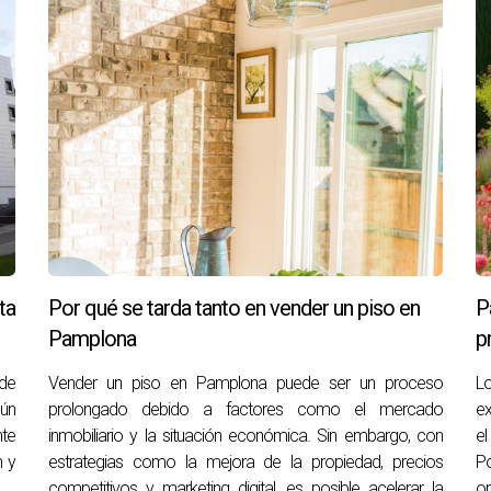
una nueva vivienda y vender la actual puede ser otro punto críti
es legales o logísticas. Sin embargo, muchas veces surgen imp
 transacciones, cualquier fallo en la coordinación puede genera
e; los propietarios pueden sentirse atrapados entre dos mundo
ompraron su nueva casa antes de vender la antigua. A pesar de
ta
Por qué se tarda tanto en vender un piso en
P
mentos necesarios para cerrar ambas transacciones al mismo ti
Pamplona
p
e debería haber sido emocionante. En contraste, Pedro fue pro
es estuvieran alineadas antes del cierre. Gracias a esta planif
de
Vender un piso en Pamplona puede ser un proceso
L
ún
prolongado debido a factores como el mercado
ex
iencia.
nte
inmobiliario y la situación económica. Sin embargo, con
el
n y
estrategias como la mejora de la propiedad, precios
Po
competitivos y marketing digital, es posible acelerar la
op