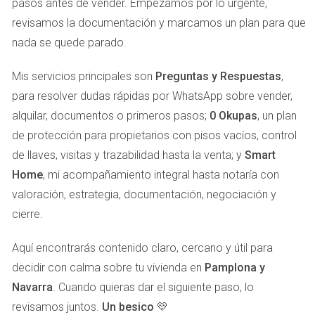
pasos antes de vender. Empezamos por lo urgente,
Las tensiones comenzaron a crecer; discusiones
revisamos la documentación y marcamos un plan para que
acaloradas se volvieron comunes y las heridas del pasado
nada se quede parado.
resurgieron. ¿Cómo podían llegar a un acuerdo? La falta de
comunicación efectiva entre ellos complicaba aún más las
Mis servicios principales son
Preguntas y Respuestas
,
cosas. En este contexto emocionalmente cargado, el
para resolver dudas rápidas por WhatsApp sobre vender,
deseo de tomar decisiones racionales se desvanecía
alquilar, documentos o primeros pasos;
0 Okupas
, un plan
rápidamente.
de protección para propietarios con pisos vacíos, control
de llaves, visitas y trazabilidad hasta la venta; y
Smart
PROBLEMAS LEGALES
Home
, mi acompañamiento integral hasta notaría con
INESPERADOS
valoración, estrategia, documentación, negociación y
cierre.
Con el tiempo, las diferencias se volvieron más profundas y
Aquí encontrarás contenido claro, cercano y útil para
comenzaron a surgir problemas legales inesperados. La
decidir con calma sobre tu vivienda en
Pamplona y
falta de claridad sobre quién tenía derecho a qué parte del
Navarra
. Cuando quieras dar el siguiente paso, lo
piso llevó a confusiones sobre los documentos necesarios
revisamos juntos.
Un besico 💛
para proceder con la venta. Uno de los hermanos no