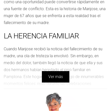
como una oportunidad puede convertirse rápidamente en
una fuente de conflicto. Esta es la historia de Marijose, una
mujer de 67 años que se enfrenta a esta realidad tras el
fallecimiento de su madre.
LA HERENCIA FAMILIAR
Cuando Marijose recibió la noticia del fallecimiento de su
madre, una ola de tristeza la envolvió. Sin embargo, en
medio del dolor, también llegó la noticia de que ella y sus
dos hermanos habían heredado el piso familiar en
Pamplona. Este hogar había sido testigo de innumerables
Ver más
momentos felices: risas durante las celebraciones
familiares, charlas interminables en la cocina y el calor del
hogar que siempre les había acogido. La idea de venderlo
parecía sencilla al principio; después de todo, era un bien