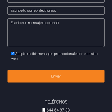
Puedes escribirme directamente y lo hablamos con
calma.
Habla con Arantza por Whatsapp
Acepto recibir mensajes promocionales de este sitio
web
Enviar
TELÉFONOS
644 64 87 38