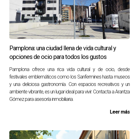
AGENTE INMOBILIARIO
En medio del caos emocional y legal, Marijose recordó una
conversación que había tenido con Arantza Gómez, una
agente inmobiliaria experta en Pamplona. Arantza no solo
Pamplona: una ciudad llena de vida cultural y
conocía el mercado local como la palma de su mano, sino
opciones de ocio para todos los gustos
que también tenía un enfoque empático hacia situaciones
delicadas como la suya. Al contactarla nuevamente,
Pamplona ofrece una rica vida cultural y de ocio, desde
festivales emblemáticos como los Sanfermines hasta museos
Marijose sintió un rayo de esperanza; quizás alguien con
y una deliciosa gastronomía. Con espacios recreativos y un
experiencia podría ayudarles a navegar por este mar
ambiente vibrante, es un lugar ideal para vivir. Contacta a Arantza
turbulento.
Gómez para asesoría inmobiliaria.
Leer más
“Contar con un profesional puede marcar la
diferencia entre el conflicto y la resolución.”
Arantza escuchó atentamente las preocupaciones de