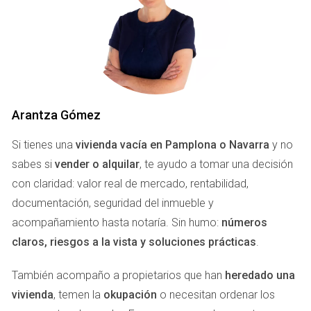
que podían compartir y dividir entre ellos.
TENSIONES FAMILIARES
A medida que comenzaron a discutir sobre la venta del
piso, las cosas se tornaron complicadas. Cada hermano
tenía una opinión diferente sobre lo que debían hacer con la
Arantza Gómez
propiedad. Mientras Marijose quería venderlo rápidamente
Si tienes una
vivienda vacía en Pamplona o Navarra
y no
para evitar más conflictos, su hermano mayor soñaba con
sabes si
vender o alquilar
, te ayudo a tomar una decisión
reformarlo y convertirlo en un alquiler turístico. Su hermana
con claridad: valor real de mercado, rentabilidad,
menor, por otro lado, deseaba conservarlo como un lugar
documentación, seguridad del inmueble y
donde pudieran reunirse cada año para recordar a su
acompañamiento hasta notaría. Sin humo:
números
madre.
claros, riesgos a la vista y soluciones prácticas
.
“Las emociones pueden nublar nuestro juicio
También acompaño a propietarios que han
heredado una
cuando se trata de decisiones familiares.”
vivienda
, temen la
okupación
o necesitan ordenar los