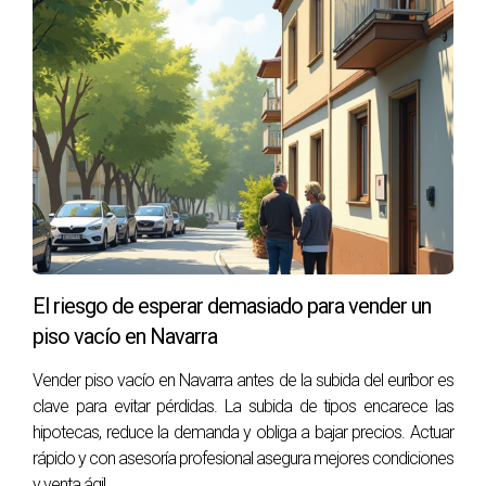
Marijose y sus hermanos. Con su conocimiento del
mercado inmobiliario y su habilidad para mediar en
conflictos familiares, les ofreció una perspectiva objetiva
que les permitió ver más allá de sus diferencias personales.
Gracias a su intervención, pudieron establecer un plan claro
para abordar tanto las cuestiones legales como las
emocionales relacionadas con la venta del piso familiar.
CONCLUSIÓN
El riesgo de esperar demasiado para vender un
La historia de Marijose es un recordatorio poderoso sobre
piso vacío en Navarra
cómo las herencias pueden traer consigo tanto alegría
Vender piso vacío en Navarra antes de la subida del euríbor es
como desafíos inesperados. En momentos así, contar con
clave para evitar pérdidas. La subida de tipos encarece las
el apoyo adecuado puede ser crucial para transformar una
hipotecas, reduce la demanda y obliga a bajar precios. Actuar
situación complicada en una oportunidad para sanar y
rápido y con asesoría profesional asegura mejores condiciones
avanzar. Si te encuentras en una situación parecida y
y venta ágil.