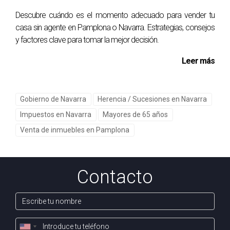
clave.
Descubre cuándo es el momento adecuado para vender tu
Tener un mediador o agente inmobiliario puede
ayudar a mantener el enfoque.
casa sin agente en Pamplona o Navarra. Estrategias, consejos
y factores clave para tomar la mejor decisión.
¿Qué tipo de problemas legales pueden surgir
al vender una herencia?
Leer más
Dificultades con los documentos necesarios para
formalizar la venta.
Desacuerdos sobre quién tiene derecho a qué parte
Gobierno de Navarra
Herencia / Sucesiones en Navarra
del patrimonio.
Impuestos en Navarra
Mayores de 65 años
¿Por qué es importante contar con un agente
Venta de inmuebles en Pamplona
inmobiliario?
Pueden ofrecer asesoramiento experto sobre el
mercado local.
Contacto
Tienen habilidades para mediar en conflictos
familiares.
¿Cómo puedo contactar contigo si necesito
ayuda?