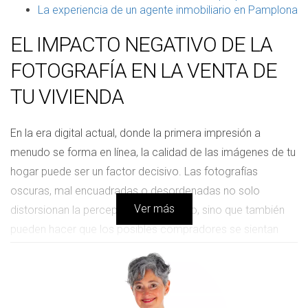
La experiencia de un agente inmobiliario en Pamplona
EL IMPACTO NEGATIVO DE LA
FOTOGRAFÍA EN LA VENTA DE
TU VIVIENDA
En la era digital actual, donde la primera impresión a
menudo se forma en línea, la calidad de las imágenes de tu
hogar puede ser un factor decisivo. Las fotografías
oscuras, mal encuadradas o desordenadas no solo
Ver más
distorsionan la percepción del espacio, sino que también
pueden hacer que los posibles compradores se sientan
desanimados antes de siquiera visitar la propiedad. Es fácil
pensar que cualquier fotografía servirá, pero la realidad es
que capturar la esencia de un hogar requiere habilidad y
una visión clara. Si las imágenes no son capaces de