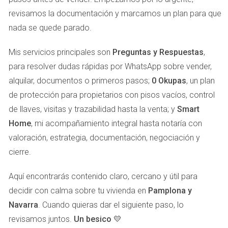
atmósfera cálida son solo algunos ejemplos de cómo las
revisamos la documentación y marcamos un plan para que
imágenes pueden hacer que tu casa sea irresistible. Sin
nada se quede parado.
embargo, si estas características se presentan en tomas
poco atractivas o en un ambiente desordenado, la
Mis servicios principales son
Preguntas y Respuestas
,
narrativa se pierde y los compradores no logran
para resolver dudas rápidas por WhatsApp sobre vender,
imaginarse viviendo allí.
alquilar, documentos o primeros pasos;
0 Okupas
, un plan
de protección para propietarios con pisos vacíos, control
FRUSTRACIÓN DE NO RECIBIR
de llaves, visitas y trazabilidad hasta la venta; y
Smart
INTERÉS EN TU PROPIEDAD
Home
, mi acompañamiento integral hasta notaría con
valoración, estrategia, documentación, negociación y
La frustración de no ver interés en tu propiedad a menudo
cierre.
deja a los propietarios en un estado de confusión, sin
Aquí encontrarás contenido claro, cercano y útil para
entender por qué su hogar, que tiene tanto que ofrecer, no
decidir con calma sobre tu vivienda en
Pamplona y
capta la atención de los compradores. Es muy común
Navarra
. Cuando quieras dar el siguiente paso, lo
sentirse decepcionado incluso después de realizar
revisamos juntos.
Un besico 💛
esfuerzos significativos por mostrar la casa. La