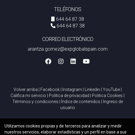
TELÉFONOS
644 64 87 38
644 64 87 38
CORREO ELECTRÓNICO
arantza.gomez@expglobalspain.com
Volver arriba
|
Facebook
|
Instagram
|
Linkedin
|
YouTube
|
Califica mi servicio
|
Política de privacidad
|
Politica Cookies
|
Términos y condiciones
|
Índice de contenidos
|
Ingreso de
usuario
Utilizamos cookies propias y de terceros para analizar y medir
nuestros servicios; elaborar estadísticas y un perfil en base a sus