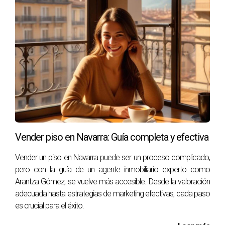
Si sientes que tu hogar merece ser mostrado en su mejor
luz, considera la posibilidad de trabajar con Arantza Gómez
y transformar la manera en que los posibles compradores
ven tu propiedad. Su conocimiento y compromiso pueden
marcar la diferencia entre una venta rápida y un proceso
largo y frustrante. No subestimes el poder de una buena
presentación: al final, cada detalle cuenta en la aventura de
vender tu hogar en Pamplona.
Vender piso en Navarra: Guía completa y efectiva
Vender un piso en Navarra puede ser un proceso complicado,
pero con la guía de un agente inmobiliario experto como
Arantza Gómez, se vuelve más accesible. Desde la valoración
adecuada hasta estrategias de marketing efectivas, cada paso
es crucial para el éxito.