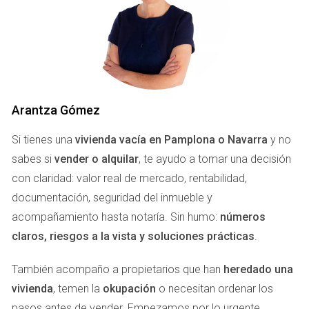
reflejar el verdadero potencial de la vivienda, es probable
que los interesados decidan pasar de largo, dejando tu
propiedad en la invisibilidad del mercado.
DIFICULTADES PARA
Arantza Gómez
TRANSMITIR EMOCIONES Y
DESTACAR CARACTERÍSTICAS
Si tienes una
vivienda vacía en Pamplona o Navarra
y no
sabes si
vender o alquilar
, te ayudo a tomar una decisión
con claridad: valor real de mercado, rentabilidad,
Una de las grandes desventajas de no contar con un
documentación, seguridad del inmueble y
profesional que conozca el arte del home staging o la
acompañamiento hasta notaría. Sin humo:
números
fotografía inmobiliaria es la incapacidad para transmitir
claros, riesgos a la vista y soluciones prácticas
.
emociones. Cada rincón de tu hogar tiene una historia que
contar y, a menudo, son esos detalles emocionales los que
También acompaño a propietarios que han
heredado una
conectan con los compradores. Un baño bien iluminado,
vivienda
, temen la
okupación
o necesitan ordenar los
una cocina acogedora o una sala de estar con una
pasos antes de vender. Empezamos por lo urgente,