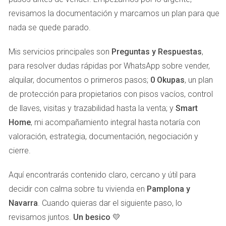
y color. Considerar la adición de elementos como
revisamos la documentación y marcamos un plan para que
caminos o áreas de descanso puede mejorar la
experiencia general del exterior.
nada se quede parado.
Iluminación Exterior:
Invertir en iluminación
adecuada no solo embellece el espacio, sino que
Mis servicios principales son
Preguntas y Respuestas
,
también aumenta la seguridad. Un hogar iluminado es
para resolver dudas rápidas por WhatsApp sobre vender,
más atractivo y acogedor durante la noche.
alquilar, documentos o primeros pasos;
Elementos de Diseño:
Lámparas, buzones, y
0 Okupas
, un plan
adornos de jardín deben ser cuidadosamente
de protección para propietarios con pisos vacíos, control
seleccionados para complementar el estilo de la
de llaves, visitas y trazabilidad hasta la venta; y
Smart
casa y atraer intereses de compra.
Home
, mi acompañamiento integral hasta notaría con
CÓMO AUMENTA LA
valoración, estrategia, documentación, negociación y
cierre.
VALORIZACIÓN DEL INMUEBLE
Aquí encontrarás contenido claro, cercano y útil para
Las mejoras estéticas tienen un impacto directo en la
decidir con calma sobre tu vivienda en
Pamplona y
valorización de un inmueble. Según un estudio de la
Navarra
. Cuando quieras dar el siguiente paso, lo
National Association of Realtors
, las casas con un buen
revisamos juntos.
Un besico 💛