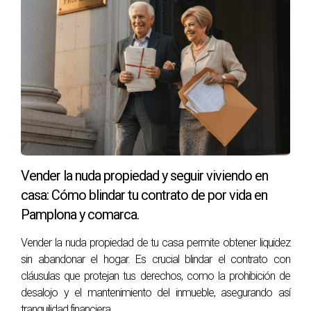
resultado, no solo atrajo múltiples ofertas, sino
que también vendió su propiedad por un 15% más
de lo que esperaba.
Otra historia proviene de un apartamento en el
casco histórico de Pamplona, donde se añadió un
moderno jardín vertical en la terraza. Esto no solo
captó la atención de posibles compradores, sino
que también aumentó el precio final de venta en
un 12%.
Vender la nuda propiedad y seguir viviendo en
casa: Cómo blindar tu contrato de por vida en
Pamplona y comarca.
Finalmente, un caso evidente fue el de una casa
familiar en Mutilva que realizó pequeñas
Vender la nuda propiedad de tu casa permite obtener liquidez
reparaciones, como el cambio de la puerta
sin abandonar el hogar. Es crucial blindar el contrato con
principal y la inclusión de iluminación exterior.
cláusulas que protejan tus derechos, como la prohibición de
Esta atención al detalle resultó en una venta
desalojo y el mantenimiento del inmueble, asegurando así
rápida y a un precio superior al del mercado.
tranquilidad financiera.