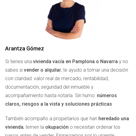
arquitectura tradicional añaden un encanto especial, la
estética exterior puede ser un factor decisivo. Mejorar la
fachada, así como el jardín, no solo atrae más miradas,
sino que también sugiere un hogar bien cuidado, lo que
puede influir positivamente en la percepción del precio.
ELEMENTOS CLAVE A MEJORAR
Arantza Gómez
Si tienes una
vivienda vacía en Pamplona o Navarra
y no
La renovación de la fachada y el jardín puede abarcar
sabes si
vender o alquilar
, te ayudo a tomar una decisión
numerosas áreas, pero hay algunos elementos clave que
con claridad: valor real de mercado, rentabilidad,
ofrecen el mayor retorno de inversión:
documentación, seguridad del inmueble y
acompañamiento hasta notaría. Sin humo:
números
Pintura y Reparaciones:
Una mano de pintura fresca
claros, riesgos a la vista y soluciones prácticas
puede revitalizar por completo el aspecto de la casa.
.
Además, reparar desgastes o imperfecciones ayuda
a proyectar un ambiente cuidado y acogedor.
También acompaño a propietarios que han
heredado una
Jardinería:
Un jardín bien cuidado, con plantas y
vivienda
, temen la
okupación
o necesitan ordenar los
flores en buen estado, proporciona un toque de vida
pasos antes de vender. Empezamos por lo urgente,