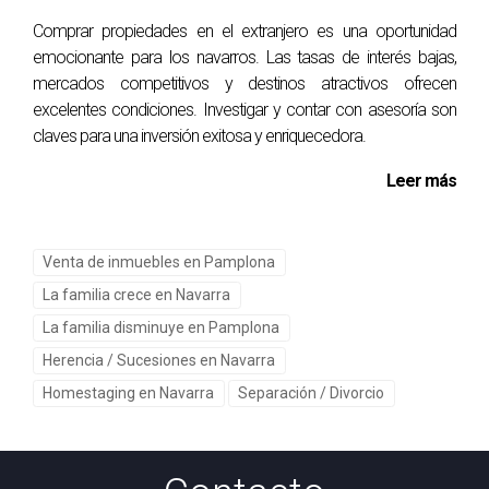
¿Es necesario contratar a un profesional para
estas mejoras?
Comprar propiedades en el extranjero es una oportunidad
emocionante para los navarros. Las tasas de interés bajas,
No siempre es necesario. Muchos propietarios pueden
mercados competitivos y destinos atractivos ofrecen
realizar mejoras simples por sí mismos. Sin embargo, para
excelentes condiciones. Investigar y contar con asesoría son
reformas más complejas, puede ser recomendable
claves para una inversión exitosa y enriquecedora.
contratar a un profesional para asegurar calidad y
Leer más
durabilidad.
¿Qué mejoras tienen el mayor impacto en el
valor de la propiedad?
Venta de inmuebles en Pamplona
La familia crece en Navarra
Las mejoras que suelen tener mayor impacto incluyen la
pintura de la fachada, la jardinería, y el reemplazo de la
La familia disminuye en Pamplona
puerta de entrada. Estas son las áreas que más influyen en
Herencia / Sucesiones en Navarra
la percepción inicial de la propiedad.
Homestaging en Navarra
Separación / Divorcio
¿Debo considerar tendencias de diseño al
reformar mi casa?