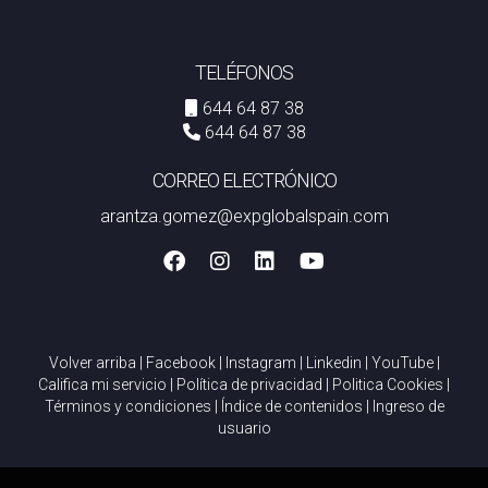
TELÉFONOS
644 64 87 38
644 64 87 38
CORREO ELECTRÓNICO
arantza.gomez@expglobalspain.com
Volver arriba
|
Facebook
|
Instagram
|
Linkedin
|
YouTube
|
Califica mi servicio
|
Política de privacidad
|
Politica Cookies
|
Términos y condiciones
|
Índice de contenidos
|
Ingreso de
usuario