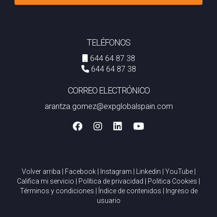
TELÉFONOS
644 64 87 38
644 64 87 38
CORREO ELECTRÓNICO
arantza.gomez@expglobalspain.com
Volver arriba
|
Facebook
|
Instagram
|
Linkedin
|
YouTube
|
Califica mi servicio
|
Política de privacidad
|
Politica Cookies
|
Términos y condiciones
|
Índice de contenidos
|
Ingreso de
usuario