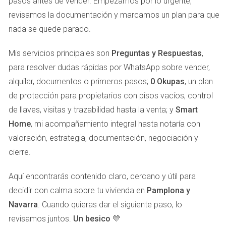
pasos antes de vender. Empezamos por lo urgente,
Un caso inspirador es el de Laura, quien vendió su piso en
revisamos la documentación y marcamos un plan para que
el centro de Pamplona después de invertir solo unos
nada se quede parado.
pocos cientos de euros en pintura y algunos detalles
decorativos. Su casa se vendió rápidamente gracias a
Mis servicios principales son
Preguntas y Respuestas
,
estas pequeñas reformas.
para resolver dudas rápidas por WhatsApp sobre vender,
alquilar, documentos o primeros pasos;
0 Okupas
, un plan
SEMANA 3: FOTOS Y PLANOS
de protección para propietarios con pisos vacíos, control
de llaves, visitas y trazabilidad hasta la venta; y
Smart
Con tu hogar preparado y mejorado, ahora es el momento
Home
, mi acompañamiento integral hasta notaría con
de capturar su esencia a través de fotografías atractivas.
valoración, estrategia, documentación, negociación y
Las imágenes son clave al listar tu propiedad en
cierre.
plataformas como Idealista o Fotocasa. Aquí hay algunos
consejos:
Aquí encontrarás contenido claro, cercano y útil para
decidir con calma sobre tu vivienda en
Pamplona y
Asegúrate de tener buena iluminación natural.
Navarra
. Cuando quieras dar el siguiente paso, lo
Toma fotos desde diferentes ángulos.
revisamos juntos.
Incluye planos del hogar si es posible.
Un besico 💛