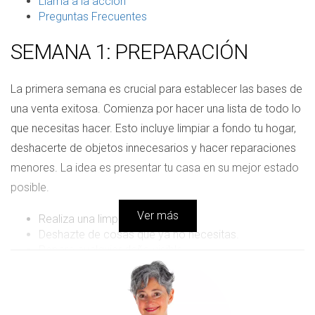
Llama a la acción
Preguntas Frecuentes
SEMANA 1: PREPARACIÓN
La primera semana es crucial para establecer las bases de
una venta exitosa. Comienza por hacer una lista de todo lo
que necesitas hacer. Esto incluye limpiar a fondo tu hogar,
deshacerte de objetos innecesarios y hacer reparaciones
menores. La idea es presentar tu casa en su mejor estado
posible.
Ver más
Realiza una limpieza profunda.
Deshazte de cosas que ya no necesitas.
Repara cualquier daño visible.
Organiza espacios para que se vean más amplios.
En esta etapa, también es útil crear un ambiente acogedor.
Considera usar aromas agradables y buena iluminación