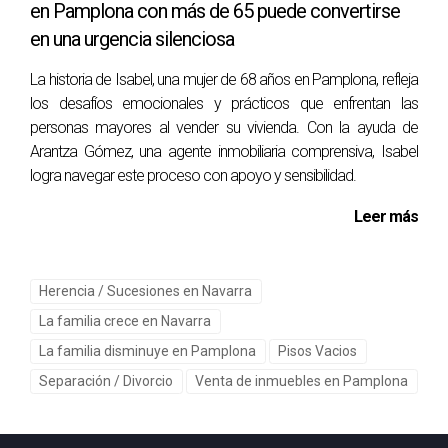
en Pamplona con más de 65 puede convertirse
plataformas como Idealista o Fotocasa, o consulta con un
en una urgencia silenciosa
agente inmobiliario.
La historia de Isabel, una mujer de 68 años en Pamplona, refleja
¿Qué debo hacer si no recibo ofertas después
los desafíos emocionales y prácticos que enfrentan las
de publicar mi anuncio?
personas mayores al vender su vivienda. Con la ayuda de
Revisa tus fotos y descripción; considera ajustar el precio
Arantza Gómez, una agente inmobiliaria comprensiva, Isabel
o mejorar la presentación general del hogar. En conclusión,
logra navegar este proceso con apoyo y sensibilidad.
vender tu casa no tiene por qué ser un proceso abrumador.
Leer más
Con este plan estructurado y siguiendo cada paso con
atención, puedes lograrlo con confianza y sin estrés. Si
necesitas más ayuda o asesoría personalizada durante
Herencia / Sucesiones en Navarra
este viaje, no dudes en contactar a Arantza Gomez, quien
La familia crece en Navarra
estará encantada de guiarte hacia el éxito en la venta de tu
La familia disminuye en Pamplona
Pisos Vacios
propiedad. ¡Tu nueva aventura comienza hoy!
Separación / Divorcio
Venta de inmuebles en Pamplona
Si tienes dudas escríbeme por Whatsapp