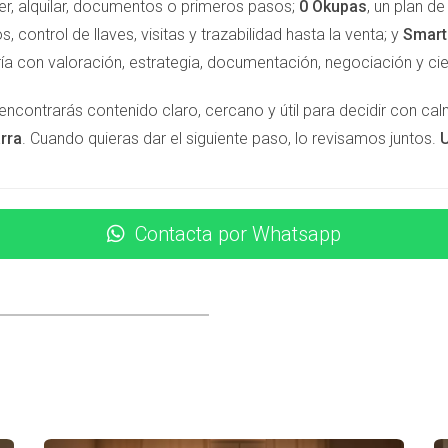
er, alquilar, documentos o primeros pasos;
0 Okupas
, un plan d
RALES
s, control de llaves, visitas y trazabilidad hasta la venta; y
Smar
ía con valoración, estrategia, documentación, negociación y cie
ctan a los propietarios en Pamplona, examinemos algunos casos
encontrarás contenido claro, cercano y útil para decidir con ca
rra
. Cuando quieras dar el siguiente paso, lo revisamos juntos.
U
donde creció tras la muerte de sus padres. A pesar de que el i
ancia. Cada vez que visita el piso, revive recuerdos entrañables 
ad y frustración; sabe que mantenerlo solo le está costando dine
Contacta por Whatsapp
eredó un apartamento en Pamplona que ahora genera gastos mens
ue aferrándose al inmueble por la culpa de pensar que si lo ven
e pesan más y más, creando un dilema financiero complicado.
en vive lejos de Pamplona y ha heredado un piso que no puede