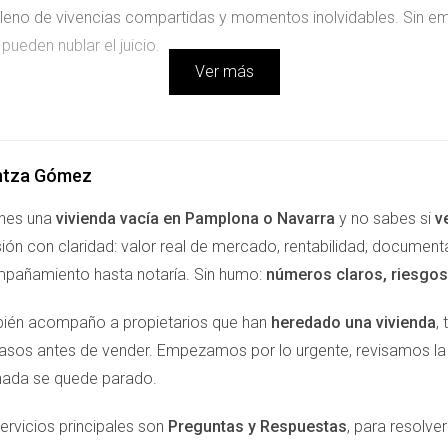
ar lleno de vivencias compartidas y momentos inolvidables. Sin
ueden nublar el juicio.
Ver más
es entre aquellos que han heredado un piso en Pamplona. Al co
o si al desprenderse del inmueble estuvieran despojando a sus 
ntza Gómez
da, impidiendo que los propietarios avancen con sus vidas. Co
ertenece a los recuerdos familiares. La idea de vender el piso p
enes una
vivienda vacía en Pamplona o Navarra
y no sabes si
v
ión con claridad: valor real de mercado, rentabilidad, document
pañamiento hasta notaría. Sin humo:
números claros, riesgos 
inante en este dilema emocional. Muchos propietarios temen que 
ién acompaño a propietarios que han
heredado una vivienda
,
nte que optan por dejar el inmueble vacío, lo que conlleva gasto
pasos antes de vender. Empezamos por lo urgente, revisamos 
empo pasa sin tomar una decisión, más fuerte se siente esa culpa 
nada se quede parado.
os son completamente normales. La lucha interna entre lo prác
ervicios principales son
Preguntas y Respuestas
, para resolv