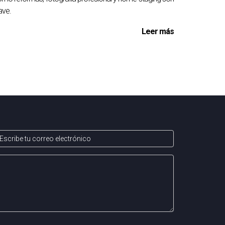
do a su conexión emocional con él.
ave.
Leer más
informadas.
ico relacionado con tu propiedad.
Arantza Gómez es una excelente opción para
ar tus opciones sin compromiso alguno, no