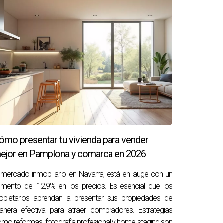
iliar. Esta carga emocional afecta su bienestar
 afectan tanto la mente como las decisiones
s más lógicas durante años, dejando propiedades
 parte del proceso de duelo por la pérdida de
hablar con alguien que pueda ayudarte a
capacitada en Pamplona para acompañarte en
ómo presentar tu vivienda para vender
tar con ella para obtener apoyo durante este
ejor en Pamplona y comarca en 2026
 mercado inmobiliario en Navarra, está en auge con un
mento del 12,9% en los precios. Es esencial que los
opietarios aprendan a presentar sus propiedades de
nera efectiva para atraer compradores. Estrategias
mo reformas, fotografía profesional y home staging son