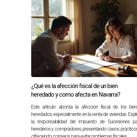
de venderlo para aliviar su carga emocional y f
general y su capacidad para avanzar en otros 
CONCLUSIÓN
La herencia de un piso en Pamplona puede ser 
prácticas del propietario. La culpa por consid
vacías que solo generan gastos o deterioro. Es
nuestros seres queridos. Si te encuentras atr
navegar estas aguas turbulentas con empatía
¿Qué es la afección fiscal de un bien
este viaje emocional hacia la toma de decisio
heredado y como afecta en Navarra?
proceso tan delicado.
Este artículo aborda la afección fiscal de los bie
PREGUNTAS FRECUENTE
heredados, especialmente en la venta de viviendas. Expl
la responsabilidad del Impuesto de Sucesiones pa
herederos y compradores, presentando casos práctico
¿Es normal sentir culpa al vender un
ofreciendo consejos para evitar problemas fiscales.