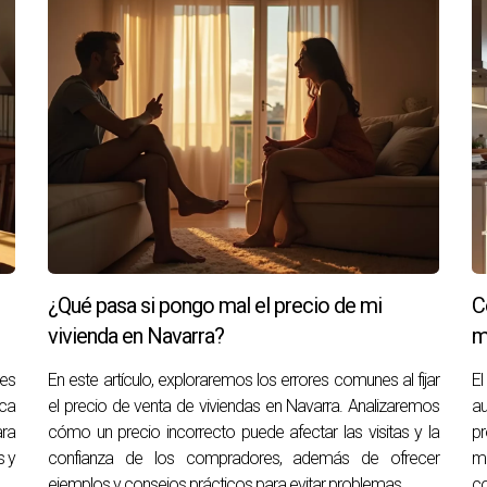
inanciera, se siente culpable por no poder cuidar del legado fam
aspectos de su vida.
una experiencia llena de conflictos emocionales profundos que
erar la venta del inmueble puede paralizar incluso las decisione
 esencial recordar que estos sentimientos son válidos y forman
apado en esta situación emocionalmente complicada, considera 
 y comprensión. Arantza Gómez es una profesional altamente 
¿Qué pasa si pongo mal el precio de mi
C
nes informadas sobre tu patrimonio familiar. No dudes en contac
vivienda en Navarra?
m
nes
En este artículo, exploraremos los errores comunes al fijar
El
S
ica
el precio de venta de viviendas en Navarra. Analizaremos
au
ra
cómo un precio incorrecto puede afectar las visitas y la
pr
s y
confianza de los compradores, además de ofrecer
ma
 piso heredado?
ejemplos y consejos prácticos para evitar problemas.
co