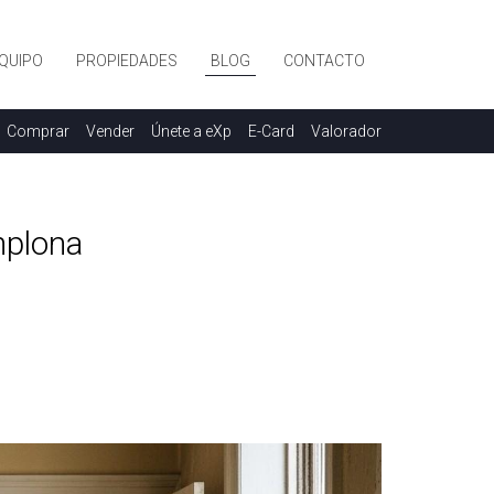
QUIPO
PROPIEDADES
BLOG
CONTACTO
Comprar
Vender
Únete a eXp
E-Card
Valorador
mplona