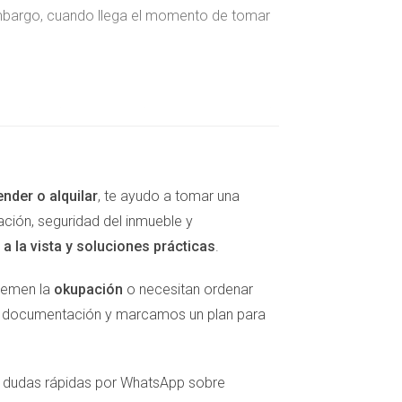
 embargo, cuando llega el momento de tomar
nsiderar la venta, muchos sienten que están
seres queridos de su legado. Esta lealtad
mo dice el dicho popular: “La casa es donde
uede generar un profundo conflicto interno,
ender o alquilar
, te ayudo a tomar una
ación, seguridad del inmueble y
a la vista y soluciones prácticas
.
al vender el piso estén cometiendo un error
 temen la
okupación
o necesitan ordenar
s innecesarios y deterioro del mismo. El miedo
la documentación y marcamos un plan para
y más difícil resulta actuar. En este contexto,
tico y lo emocional puede ser desgastante y
er dudas rápidas por WhatsApp sobre