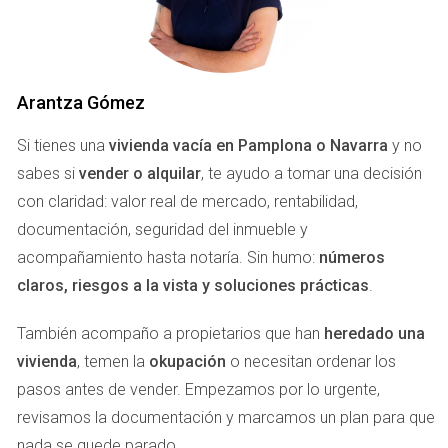
Imagina que vendes tu casa por 250,000 euros. Si pagaste
200,000 euros por ella y realizaste reformas por valor de
30,000 euros, tu cálculo sería:
Arantza Gómez
Valor de Transmisión: 250,000 - gastos (10,000) =
240,000 euros
Si tienes una
Valor de Adquisición: 200,000 + 30,000 = 230,000
vivienda vacía en Pamplona o Navarra
y no
euros
sabes si
vender o alquilar
, te ayudo a tomar una decisión
Ganancia: 240,000 - 230,000 = 10,000 euros
con claridad: valor real de mercado, rentabilidad,
documentación, seguridad del inmueble y
ESCALA DE GRAVAMEN EN
acompañamiento hasta notaría. Sin humo:
números
NAVARRA
claros, riesgos a la vista y soluciones prácticas
.
La tributación sobre las ganancias patrimoniales en
También acompaño a propietarios que han
heredado una
Navarra sigue una escala progresiva. Los tipos impositivos
vivienda
, temen la
okupación
o necesitan ordenar los
comienzan en el 19%, pero hay tramos adicionales que
pasos antes de vender. Empezamos por lo urgente,
pueden llegar hasta el 23%. Aquí te presento una breve
revisamos la documentación y marcamos un plan para que
descripción:
nada se quede parado.