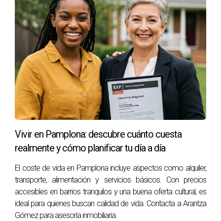
¿Cómo me afectará la venta a mi situación
fiscal?
Toda ganancia se sumará a tu base imponible del ahorro y
será gravada según los tramos mencionados
anteriormente. Si no hay ganancia, no tendrás impacto
fiscal adicional.
¿Es necesario contratar a un abogado para
vender mi casa?
No es obligatorio, pero sí recomendable para asegurar que
Vivir en Pamplona: descubre cuánto cuesta
todo esté legalmente correcto y evitar problemas futuros.
realmente y cómo planificar tu día a día
El coste de vida en Pamplona incluye aspectos como alquiler,
"Si sientes que necesitas apoyo durante este
transporte, alimentación y servicios básicos. Con precios
proceso, buscar asesoría profesional siempre es
accesibles en barrios tranquilos y una buena oferta cultural, es
una buena opción."
ideal para quienes buscan calidad de vida. Contacta a Arantza
Gómez para asesoría inmobiliaria.