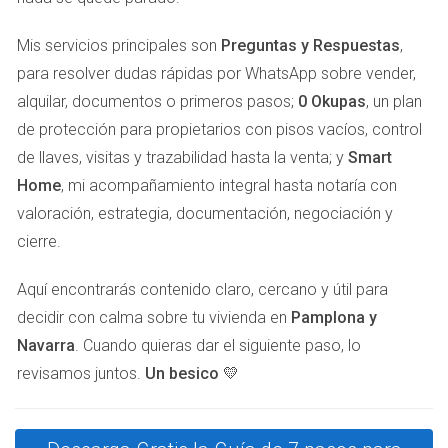
Hasta 6,000 euros: 19%
Mis servicios principales son
Preguntas y Respuestas
,
Desde 6,001 hasta 50,000 euros: 21%
para resolver dudas rápidas por WhatsApp sobre vender,
A partir de 50,001 euros: 23%
alquilar, documentos o primeros pasos;
0 Okupas
, un plan
EXENCIONES CLAVE
de protección para propietarios con pisos vacíos, control
de llaves, visitas y trazabilidad hasta la venta; y
Smart
Home
, mi acompañamiento integral hasta notaría con
Hay ciertas exenciones que pueden beneficiar a los
valoración, estrategia, documentación, negociación y
vendedores y disminuir su carga fiscal:
cierre.
Exención por reinversión:
Si reinviertes el importe
total obtenido en la compra de otra vivienda habitual.
Aquí encontrarás contenido claro, cercano y útil para
Exención para mayores de 70 años:
Quienes venden
decidir con calma sobre tu vivienda en
Pamplona y
su vivienda habitual y tienen más de 70 años están
Navarra
. Cuando quieras dar el siguiente paso, lo
exentos del impuesto.
revisamos juntos.
Un besico 💛
"Si estás pensando en vender tu casa y quieres
asegurarte de entender bien tus obligaciones
fiscales, no dudes en consultar a un experto."