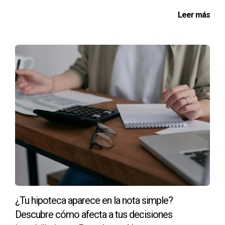
En conclusión, vender una casa en Pamplona implica
Leer más
conocer ciertos aspectos fiscales clave según la
normativa de la Hacienda Foral de Navarra. Te recomiendo
encarecidamente consultar con un experto local para
obtener asesoría personalizada y asegurarte que cumples
con todas tus obligaciones fiscales sin sorpresas. Soy
Arantza Gómez y estoy aquí para ayudarte en este
proceso tan importante. ¡No dudes en contactarme!
Si tienes dudas escríbeme por Whatsapp
Escribo cada artículo con el máximo cuidado pero si
detectas algún detalle que no sea del todo preciso o que
consideres importante revisar estaré encantada de que me
contactes por whatsapp para solucionarlo. Gracias.
¿Tu hipoteca aparece en la nota simple?
Descubre cómo afecta a tus decisiones