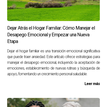
¿Qué pasa si vendo mi casa y no tengo
ganancia?
No tendrás que pagar impuestos si no obtienes ganancia
patrimonial al vender tu casa. Simplemente deberás
Dejar Atrás el Hogar Familiar: Cómo Manejar el
presentar tu declaración informativa.
Desapego Emocional y Empezar una Nueva
Etapa
¿Puedo deducir gastos si tengo pérdidas?
No puedes deducir gastos si has vendido con pérdidas. Sin
Dejar el hogar familiar es una transición emocional significativa
que puede traer ansiedad. Este artículo ofrece estrategias para
embargo, siempre es bueno llevar un registro detallado por
manejar el desapego emocional, incluyendo la aceptación de
si necesitas justificarlo más adelante.
emociones, establecimiento de nuevas rutinas y búsqueda de
¿Qué documentación necesito para vender mi
apoyo, fomentando un crecimiento personal saludable.
casa?
Leer más
Necesitarás la escritura original del inmueble, recibos de
impuestos pagados y documentos relacionados con
cualquier reforma realizada.