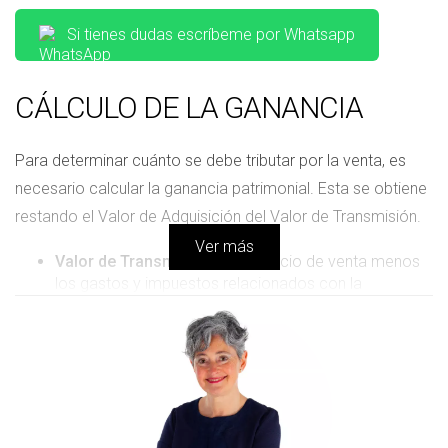
Si tienes dudas escríbeme por Whatsapp
CÁLCULO DE LA GANANCIA
Para determinar cuánto se debe tributar por la venta, es
necesario calcular la ganancia patrimonial. Esta se obtiene
restando el Valor de Adquisición del Valor de Transmisión.
Ver más
Valor de Transmisión:
Es el precio de venta menos
los gastos y impuestos relacionados con la
transacción.
Valor de Adquisición:
Incluye el precio de compra
más cualquier gasto o reforma realizada en el
inmueble.
Caso Práctico: Ejemplo de Cálculo