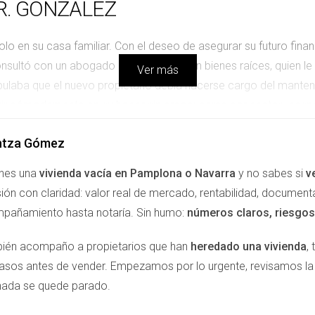
SR. GONZÁLEZ
lo en su casa familiar. Con el deseo de asegurar su futuro financ
onsultó con un abogado especializado en bienes raíces, quien l
Ver más
pulaba que el nuevo propietario debía hacerse cargo del manten
vivir cómodamente en su hogar sin preocuparse por gastos ines
iero.
ntza Gómez
RA. LÓPEZ
enes una
vivienda vacía en Pamplona o Navarra
y no sabes si
v
ión con claridad: valor real de mercado, rentabilidad, document
, también optó por vender la nuda propiedad para financiar sus v
pañamiento hasta notaría. Sin humo:
números claros, riesgos 
ropietario decidía vender nuevamente la propiedad o si había c
usula en su contrato que especificaba que cualquier venta futura
ién acompaño a propietarios que han
heredado una vivienda
,
 capa adicional de seguridad y control sobre su situación.
Ver Re
pasos antes de vender. Empezamos por lo urgente, revisamos 
nada se quede parado.