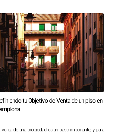
el banco para permitir la venta.
uario ante futuras ventas.
s; siempre es mejor aclarar todos los
efiniendo tu Objetivo de Venta de un piso en
amplona
 venta de una propiedad es un paso importante, y para
nsideres importante revisar estaré encantada de