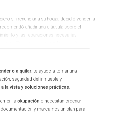
iero sin renunciar a su hogar, decidió vender la
e recomendó añadir una cláusula sobre el
imiento y las reparaciones necesarias,
perados. Gracias a estas medidas, pudo
ender o alquilar
, te ayudo a tomar una
ación, seguridad del inmueble y
iajes y hobbies. Sin embargo, tenía
a la vista y soluciones prácticas
.
ambios en las leyes que pudieran afectarla.
 requeriría notificación previa y consentimiento
 temen la
okupación
o necesitan ordenar
el en Instagram.
la documentación y marcamos un plan para