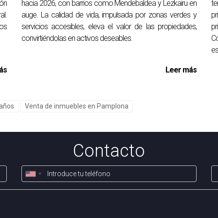
ión
hacia 2026, con barrios como Mendebaldea y Lezkairu en
te
o. Gracias.
l.
auge. La calidad de vida, impulsada por zonas verdes y
pr
los
servicios accesibles, eleva el valor de las propiedades,
p
convirtiéndolas en activos deseables.
C
es
ás
Leer más
 años
Venta de inmuebles en Pamplona
Contacto