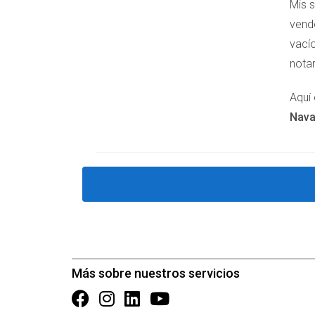
Mis s
Vender la nuda propiedad puede ser una soluci
vend
embargo, es crucial establecer un contrato sóli
vacío
González y la Sra. López demuestran cómo las 
notar
contactar a Arantza Gómez para recibir aseso
información relacionada Mira este Vídeo de Yo
Aquí 
Nava
¡No esperes más! Tu futuro financier
¡Aprovecha esta oportunidad única pa
¡Contáctanos ahora mismo para obte
PREGUNTAS FRECUENTE
¿Qué es la nuda propiedad?
Más sobre nuestros servicios
La nuda propiedad es un concepto legal donde 
a vivir en la casa mientras transfiere la titular