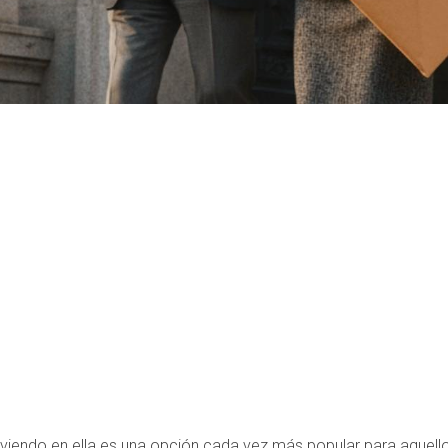
iviendo en ella es una opción cada vez más popular para aquello