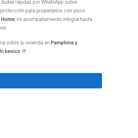
er dudas rápidas por WhatsApp sobre
resos adicionales sin dejar su hogar. Sin
e protección para propietarios con pisos
ias compartidas por la familia Pérez, el Sr.
t Home
, mi acompañamiento integral hasta
Si estás considerando esta opción, no dudes en
rre.
dado adecuadamente.
Y si quieres más
lma sobre tu vivienda en
Pamplona y
n besico 💛
 de propiedad. El vendedor mantiene el derecho