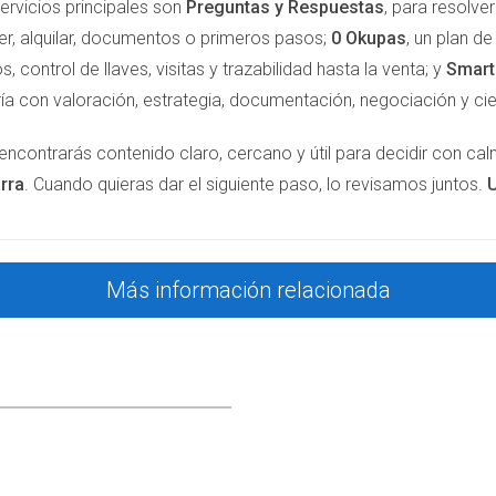
ervicios principales son
Preguntas y Respuestas
, para resolv
ón viable para muchas personas mayores que desean obtener ing
er, alquilar, documentos o primeros pasos;
0 Okupas
, un plan d
do y bien protegido para evitar problemas futuros. Las experienc
s, control de llaves, visitas y trazabilidad hasta la venta; y
Smar
cláusulas adecuadas pueden brindar tranquilidad y seguridad. 
ía con valoración, estrategia, documentación, negociación y cie
ramiento personalizado y garantizar que tu contrato esté blin
uTube.
encontrarás contenido claro, cercano y útil para decidir con ca
rra
. Cuando quieras dar el siguiente paso, lo revisamos juntos.
U
o comienza hoy.
ra asegurar tu hogar y tu bienestar!
Más información relacionada
ner más información!
S
se separa el derecho de usufructo (uso y disfrute) del derecho
idad al comprador.
Ver Reel en Instagram.