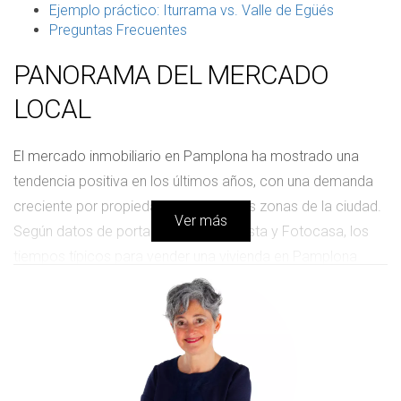
Ejemplo práctico: Iturrama vs. Valle de Egüés
Preguntas Frecuentes
PANORAMA DEL MERCADO
LOCAL
El mercado inmobiliario en Pamplona ha mostrado una
tendencia positiva en los últimos años, con una demanda
creciente por propiedades en diversas zonas de la ciudad.
Ver más
Según datos de portales como Idealista y Fotocasa, los
tiempos típicos para vender una vivienda en Pamplona
oscilan entre dos y tres meses, dependiendo de la
ubicación y el tipo de propiedad. Las áreas más solicitadas
incluyen Iturrama y el centro histórico, donde los precios
han mantenido su estabilidad, mientras que zonas como
Valle de Egüés ofrecen un atractivo especial para familias