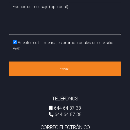
por qué ser estresante ni complicado. Con información
clara y recursos adecuados a tu disposición, puedes
navegar este proceso con confianza. Si deseas obtener
más detalles o necesitas asistencia personalizada durante
esta etapa importante de tu vida, no dudes en contactar a
Acepto recibir mensajes promocionales de este sitio
Arantza Gomez hoy mismo. ¡Estamos aquí para ayudarte!
web
Si tienes dudas escríbeme por Whatsapp
Enviar
TELÉFONOS
644 64 87 38
644 64 87 38
CORREO ELECTRÓNICO