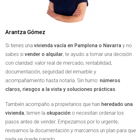
que buscan espacios más amplios. Es importante tener en
cuenta que la demanda también varía según el perfil del
comprador. Muchos jóvenes profesionales buscan
apartamentos pequeños y modernos, mientras que las
Arantza Gómez
familias prefieren viviendas unifamiliares con jardines. Esto
Si tienes una
vivienda vacía en Pamplona o Navarra
y no
significa que si estás pensando en vender tu casa, conocer
sabes si
vender o alquilar
, te ayudo a tomar una decisión
las preferencias del mercado puede ayudarte a establecer
con claridad: valor real de mercado, rentabilidad,
un precio competitivo y atraer a los compradores
documentación, seguridad del inmueble y
adecuados.
acompañamiento hasta notaría. Sin humo:
números
GUÍA FISCAL PARA MAYORES DE
claros, riesgos a la vista y soluciones prácticas
.
65
También acompaño a propietarios que han
heredado una
vivienda
, temen la
okupación
o necesitan ordenar los
Vender una vivienda puede ser un proceso complicado,
pasos antes de vender. Empezamos por lo urgente,
especialmente cuando se trata de aspectos fiscales. Para
revisamos la documentación y marcamos un plan para que
los propietarios mayores de 65 y de 70 años, existen
nada se quede parado.