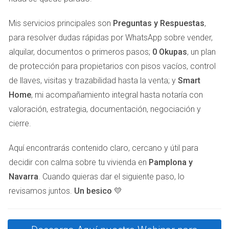
ciertas ventajas fiscales que pueden facilitar la venta. Por
ejemplo, si vendes tu vivienda habitual y reinviertes el dinero
Mis servicios principales son
Preguntas y Respuestas
,
en otra propiedad, puedes estar exento de pagar
para resolver dudas rápidas por WhatsApp sobre vender,
impuestos sobre la ganancia patrimonial hasta cierto límite.
alquilar, documentos o primeros pasos;
0 Okupas
, un plan
Además, es recomendable consultar con un asesor fiscal
de protección para propietarios con pisos vacíos, control
que pueda ofrecerte información específica sobre tu
de llaves, visitas y trazabilidad hasta la venta; y
Smart
situación personal. Cada caso es único y contar con
Home
, mi acompañamiento integral hasta notaría con
orientación profesional puede ayudarte a maximizar tus
valoración, estrategia, documentación, negociación y
beneficios fiscales y evitar sorpresas desagradables al
cierre.
momento de hacer la declaración.
Aquí encontrarás contenido claro, cercano y útil para
CHECKLIST DOCUMENTAL Y
decidir con calma sobre tu vivienda en
Pamplona y
TIMELINE
Navarra
. Cuando quieras dar el siguiente paso, lo
revisamos juntos.
Un besico 💛
Antes de poner tu casa en el mercado, hay varios
documentos que necesitarás recopilar. Aquí tienes un