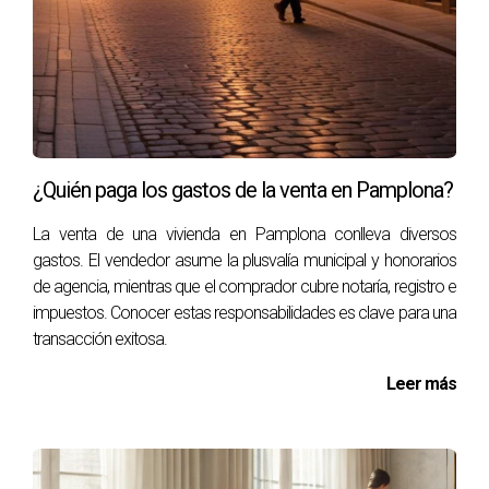
no tienen tiempo para visitar múltiples propiedades. El
apoyo de un agente inmobiliario con experiencia en La
Chantrea también puede hacer una gran diferencia en la
visibilidad y el alcance de tu anuncio.
Tácticas de Publicidad
¿Quién paga los gastos de la venta en Pamplona?
Listados en Portales Inmobiliarios:
Asegúrate de
que tu propiedad esté visible en portales populares,
La venta de una vivienda en Pamplona conlleva diversos
como Idealista y Fotocasa.
gastos. El vendedor asume la plusvalía municipal y honorarios
Flyers en la Comunidad:
Imprimir flyers atractivos y
de agencia, mientras que el comprador cubre notaría, registro e
distribuirlos en la vecindad puede atraer tanto a
impuestos. Conocer estas responsabilidades es clave para una
compradores locales como a amigos y familiares.
transacción exitosa.
Redes Sociales:
Utiliza plataformas como Facebook
e Instagram para promocionar tu inmueble, incluso
Leer más
grupos locales de compra y venta.
Día de Puertas Abiertas:
Organizar jornadas de
puertas abiertas puede generar interés y ayudarte a
conectar personalmente con los compradores.