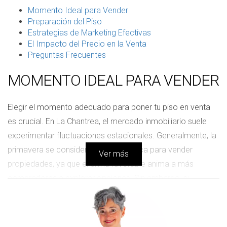
Momento Ideal para Vender
Preparación del Piso
Estrategias de Marketing Efectivas
El Impacto del Precio en la Venta
Preguntas Frecuentes
MOMENTO IDEAL PARA VENDER
Elegir el momento adecuado para poner tu piso en venta
es crucial. En La Chantrea, el mercado inmobiliario suele
experimentar fluctuaciones estacionales. Generalmente, la
primavera se considera la mejor época para vender
Ver más
propiedades, ya que el clima favorable anima a más
compradores a explorar opciones. Sin embargo, si
necesitas vender tu piso en una fecha específica, es
esencial planificar con anticipación. Expertos sugieren que
deberías listar tu propiedad al menos tres meses antes de