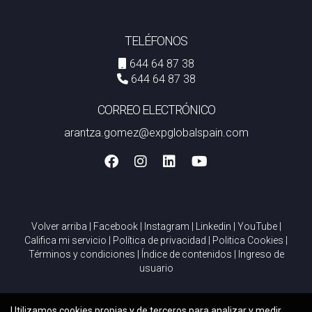
TELÉFONOS
644 64 87 38
644 64 87 38
CORREO ELECTRÓNICO
arantza.gomez@expglobalspain.com
Volver arriba
|
Facebook
|
Instagram
|
Linkedin
|
YouTube
|
Califica mi servicio
|
Política de privacidad
|
Politica Cookies
|
Términos y condiciones
|
Índice de contenidos
|
Ingreso de
usuario
Utilizamos cookies propias y de terceros para analizar y medir