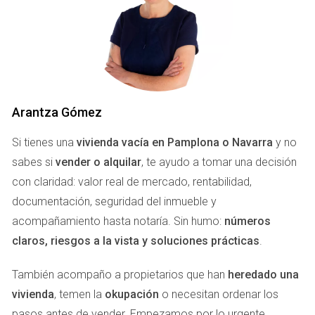
la fecha límite deseada. Esto proporciona tiempo
suficiente para atraer compradores y negociar
adecuadamente.
¿Por Qué Tres Meses?
Colocar tu piso en el mercado con tres meses de
Arantza Gómez
antelación ofrece varios beneficios. Primero, permite
Si tienes una
vivienda vacía en Pamplona o Navarra
y no
tiempo para completar cualquier reparación o mejora
sabes si
vender o alquilar
, te ayudo a tomar una decisión
necesaria. Segundo, facilita un margen adecuado para la
con claridad: valor real de mercado, rentabilidad,
fase de negociación, donde los compradores pueden
documentación, seguridad del inmueble y
hacer ofertas y tú puedes evaluar las opciones. Por último,
acompañamiento hasta notaría. Sin humo:
números
le da tiempo a los agentes inmobiliarios para llevar a cabo
claros, riesgos a la vista y soluciones prácticas
.
una estrategia de marketing eficaz y realizar jornadas de
puertas abiertas.
También acompaño a propietarios que han
heredado una
vivienda
, temen la
okupación
o necesitan ordenar los
PREPARACIÓN DEL PISO
pasos antes de vender. Empezamos por lo urgente,