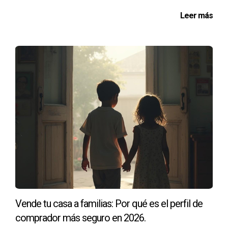
Leer más
“Un precio justo es la base sobre la cual se
construirá la percepción del valor de tu
propiedad.”
PREGUNTAS FRECUENTES
¿Cuánto tiempo lleva vender un piso en La
Chantrea?
El tiempo promedio para vender un piso puede variar, pero
comúnmente se sitúa entre tres y seis meses. Esto
depende de múltiples factores, como el precio, la
ubicación y la presentación del inmueble.
¿Debo realizar reformas antes de vender?
Vende tu casa a familias: Por qué es el perfil de
Las reformas menores pueden mejorar significativamente
comprador más seguro en 2026.
la presentación de tu piso. Sin embargo, es vital sopesar el