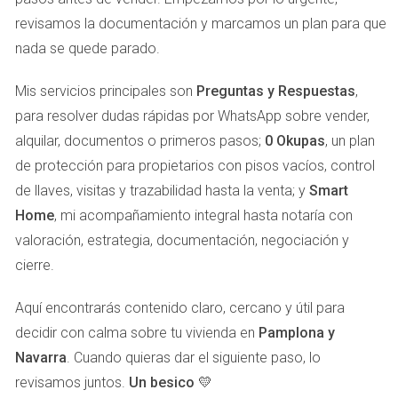
revisamos la documentación y marcamos un plan para que
La presentación de tu piso puede hacer la diferencia entre
nada se quede parado.
una venta rápida y una propiedad estancada en el
mercado. Para maximizar el atractivo de tu piso, es vital
Mis servicios principales son
Preguntas y Respuestas
,
dedicar tiempo a su preparación. Comienza por
para resolver dudas rápidas por WhatsApp sobre vender,
despersonalizar el espacio; los compradores deben
alquilar, documentos o primeros pasos;
0 Okupas
, un plan
visualizarse viviendo allí. Esto significa retirar fotos
de protección para propietarios con pisos vacíos, control
familiares y objetos personales. Además, una limpieza
de llaves, visitas y trazabilidad hasta la venta; y
Smart
profunda es esencial. Considera contratar servicios de
Home
, mi acompañamiento integral hasta notaría con
home staging, que se especializan en decorar y organizar
valoración, estrategia, documentación, negociación y
espacios para atraer a los compradores potenciales.
cierre.
Mejoras Sugeridas
Aquí encontrarás contenido claro, cercano y útil para
Pintura Neutra:
Colocar capas de pintura en tonos
decidir con calma sobre tu vivienda en
Pamplona y
claros puede hacer que los espacios se sientan más
Navarra
. Cuando quieras dar el siguiente paso, lo
amplios y luminosos.
Reparaciones Mínimas:
Soluciona problemas
revisamos juntos.
Un besico 💛