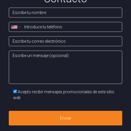
¿Qué documentos necesito para vender un
piso?
Para vender un piso, necesitarás el título de propiedad,
certificados de eficiencia energética y el recibo del último
pago de IBI, entre otros documentos relevantes que
pueden variar según la ubicación.
Vender un piso en La Chantrea no tiene por qué ser un
proceso desalentador. Con la planificación adecuada, la
preparación meticulosa y una estrategia de marketing
efectiva, puedes alcanzar una transacción exitosa que no
solo satisfaga tus necesidades económicas, sino que
Acepto recibir mensajes promocionales de este sitio
también te deje con una experiencia positiva. A medida que
web
te embarcas en este viaje, recuerda que la paciencia y la
atención al detalle son tus mejores aliados. Mantén la
Enviar
confianza en que cada paso que tomes te acercará más a
cerrar la mejor venta posible.