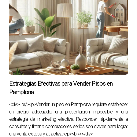
EL IMPACTO DEL PRECIO EN LA
VENTA
El precio de venta es uno de los factores más
determinantes en la decisión de compra. Un precio
demasiado alto puede alejar a los potenciales
compradores, mientras que un precio demasiado bajo
podría hacer que pierdas valor. Es recomendable realizar
un análisis comparativo de mercado con la ayuda de un
Estrategias Efectivas para Vender Pisos en
agente inmobiliario. Este proceso incluye revisar precios de
Pamplona
viviendas similares en tu área que se hayan vendido
<div><br/><p>Vender un piso en Pamplona requiere establecer
recientemente y ajustar tu precio según las condiciones
un precio adecuado, una presentación impecable y una
actuales del mercado. Un enfoque competitivo y
estrategia de marketing efectiva. Responder rápidamente a
transparente en el precio creará un ambiente de confianza
consultas y filtrar a compradores serios son claves para lograr
y atraerá más interés.
una venta exitosa y atractiva.</p><br/></div>