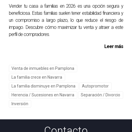
Vender tu casa a familias en 2026 es una opción segura y
costo de las reformas frente al valor que podrían aportar
beneficiosa. Estas familias suelen tener estabilidad financiera y
en la venta.
un compromiso a largo plazo, lo que reduce el riesgo de
impago. Descubre cómo maximizar tu venta y atraer a este
¿Es necesario contratar un agente inmobiliario?
perfil de compradores.
Si bien no es obligatorio, contar con un agente inmobiliario
Leer más
aporta experiencia y conocimiento del mercado, lo cual
puede facilitar el proceso de venta y asegurar una
transacción más eficiente.
Venta de inmuebles en Pamplona
¿Cómo puedo aumentar el valor de mi
La familia crece en Navarra
propiedad antes de vender?
La familia disminuye en Pamplona
Autopromotor
Mejorar aspectos como la estética de la cocina y el baño,
Herencia / Sucesiones en Navarra
Separación / Divorcio
así como realizar pequeñas reparaciones y mantener el
Inversión
inmueble limpio y ordenado, puede aumentar su atractivo y
valor.
Contacto